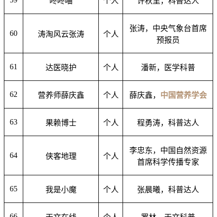
咚咚喵
个人
许秋里，科普达人
张涛，中央气象台首席
60
涛淘风云张涛
个人
预报员
61
达医晓护
个人
潘新，医学科普
62
营养师薛庆鑫
个人
薛庆鑫，
中国营养学会
63
果赖博士
个人
程勇涛，科普达人
李忠东，中国自然资源
64
侠客地理
个人
首席科学传播专家
65
我是小魔
个人
张晨曦，科普达人
66