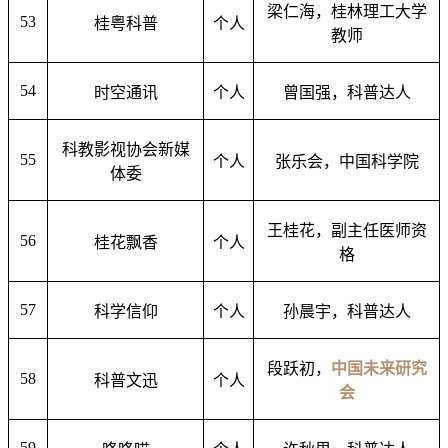
梁仁海，桂林理工大学
53
桂粤科普
个人
教师
54
时空通讯
个人
曾国强，科普达人
科教影视协会新媒
55
个人
张乐会，中国科学院
体委
王桂花，副主任医师资
56
桂花飘香
个人
格
57
科学信仰
个人
孙晨宇，科普达人
段跃初，
中国未来研究
58
科普文迅
个人
会
59