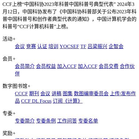
CCF上榜“中国科协2023年科普中国科普号典型代表”
2024年3
月12日，中国科协发布了《中国科协科普部关于公布2023年科
普中国科普号和创作者典型代表的通知》，中国计算机学会的
科普号“CCF计算机科普”上榜。
活动
+
会议
竞赛
认证
培训
YOCSEF
TF
吕梁振兴
企智会
会员
+
会员简介
会员权益
加入CCF
加入CCF
会员交费
合作伙
伴
数字图书馆
+
CCCF
期刊
会议
讲稿
图集
数图编审委员会
上传/发布作
品
CCF DL Focus
订阅《计算》
专委
+
专委简介
专委条例
工作问答
专委名单
奖励
+