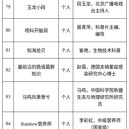
段玉龙，北京广播电视
79
玉龙小段
个人
台主持人
扈青萍，科普片主编、
80
唠科开脑洞
个人
编导
81
知海拾贝
个人
崔艳，生物技术科普
最前沿的肠道菌群
赵蓓，德国亥姆霍兹感
82
个人
知识
染研究中心博士
马鸣，中国科学院新疆
83
马鸣风萧萧兮
个人
生态与地理研究所研究
员
李彩虹，中级营养师
84
Rainbow
营养师
个人
（国家级）