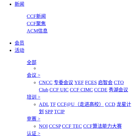
新闻
CCF新闻
CCF聚焦
ACM信息
会员
活动
全部
会议
>
CNCC
专委会议
YEF
FCES
启智会
CTO
Club
CCF UIC
CCF CIMC
CCDE
秀湖会议
培训
>
ADL
TF
CCF@U（走进高校）
CCD
龙星计
划
SPP
TCIP
竞赛
>
NOI
CCSP
CCF TEC
CCF算法能力大赛
认证
>