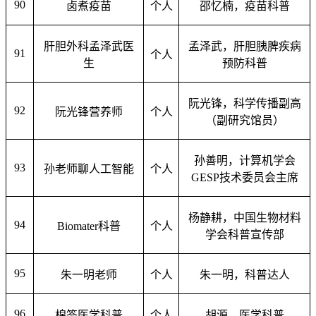
90
卤煮疫苗
个人
邵忆楠，疫苗科普
肝胆外科孟泽武医
孟泽武，肝胆胰脾疾病
91
个人
生
预防科普
阮光锋，科学传播副高
92
阮光锋营养师
个人
（副研究馆员）
孙善明，计算机学会
93
孙老师聊人工智能
个人
GESP技术委员会主席
杨静耕，中国生物材料
94
Biomater
科普
个人
学会科普宣传部
95
朱一明老师
个人
朱一明，科普达人
96
棉签医学科普
个人
胡源，医学科普