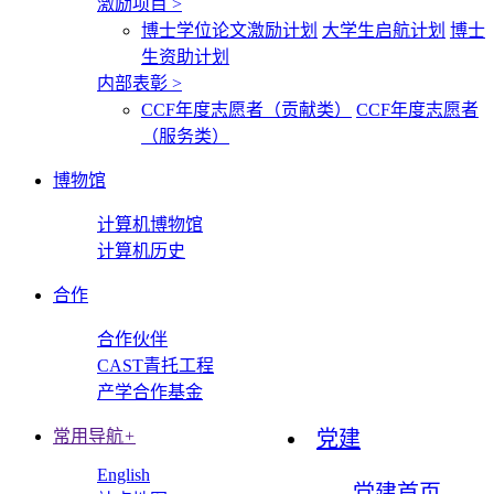
激励项目
>
博士学位论文激励计划
大学生启航计划
博士
生资助计划
内部表彰
>
CCF年度志愿者（贡献类）
CCF年度志愿者
（服务类）
博物馆
计算机博物馆
计算机历史
合作
合作伙伴
CAST青托工程
产学合作基金
常用导航
+
党建
English
党建首页