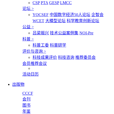
CSP
PTA
GESP
LMCC
论坛
>
YOCSEF
中国数字经济50人论坛
企智会
WCET
大模型论坛
科学教育创新论坛
公益
>
吕梁振兴
技术公益案例集
NOI-Pre
科普
>
科普工委
科普研学
评价与咨询
>
科技成果评价
科技咨询
推荐委员会
会员推荐会议
活动日历
出版物
CCCF
会刊
图书
年鉴