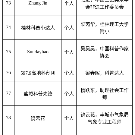
73
Zhang Jin
个人
会非遗工作委员会
梁芮华，桂林理工大学
74
桂林科普小达人
个人
附小
吴昊昊，中国科普作家
75
Sundayhao
个人
协会
76
597.9
高地科创团
个人
梁春晖，科普达人
杨跃东，助理社会工作
77
盐城科普先锋
个人
师
饶云花，丰城市气象局
78
饶云花
个人
气象专业工程师