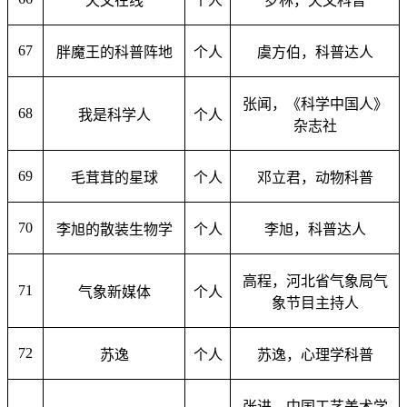
天文在线
个人
罗林，天文科普
67
胖魔王的科普阵地
个人
虞方伯，科普达人
张闻，《科学中国人》
68
我是科学人
个人
杂志社
69
毛茸茸的星球
个人
邓立君，动物科普
70
李旭的散装生物学
个人
李旭，科普达人
高程，河北省气象局气
71
气象新媒体
个人
象节目主持人
72
苏逸
个人
苏逸，心理学科普
张进，中国工艺美术学