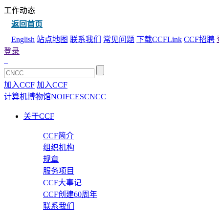
工作动态
返回首页
English
站点地图
联系我们
常见问题
下载CCFLink
CCF招聘
登录
加入CCF
加入CCF
计算机博物馆
NOI
FCES
CNCC
关于CCF
CCF简介
组织机构
规章
服务项目
CCF大事记
CCF创建60周年
联系我们