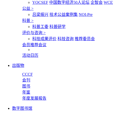
YOCSEF
中国数字经济50人论坛
企智会
WCE
公益
>
吕梁振兴
技术公益案例集
NOI-Pre
科普
>
科普工委
科普研学
评价与咨询
>
科技成果评价
科技咨询
推荐委员会
会员推荐会议
活动日历
出版物
CCCF
会刊
图书
年鉴
年度发展报告
数字图书馆