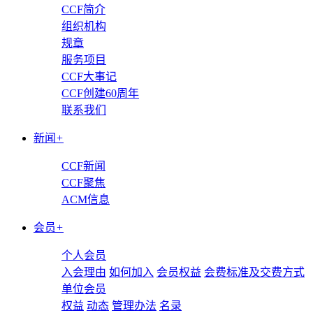
CCF简介
组织机构
规章
服务项目
CCF大事记
CCF创建60周年
联系我们
新闻
+
CCF新闻
CCF聚焦
ACM信息
会员
+
个人会员
入会理由
如何加入
会员权益
会费标准及交费方式
单位会员
权益
动态
管理办法
名录