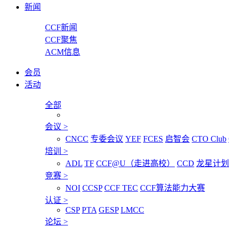
新闻
CCF新闻
CCF聚焦
ACM信息
会员
活动
全部
会议
>
CNCC
专委会议
YEF
FCES
启智会
CTO Club
培训
>
ADL
TF
CCF@U（走进高校）
CCD
龙星计划
竞赛
>
NOI
CCSP
CCF TEC
CCF算法能力大赛
认证
>
CSP
PTA
GESP
LMCC
论坛
>