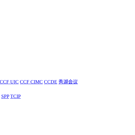
CCF UIC
CCF CIMC
CCDE
秀湖会议
SPP
TCIP