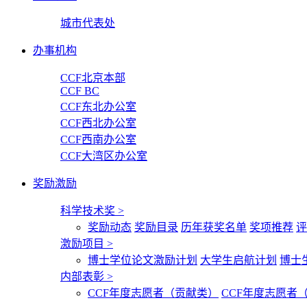
城市代表处
办事机构
CCF北京本部
CCF BC
CCF东北办公室
CCF西北办公室
CCF西南办公室
CCF大湾区办公室
奖励激励
科学技术奖
>
奖励动态
奖励目录
历年获奖名单
奖项推荐
评
激励项目
>
博士学位论文激励计划
大学生启航计划
博士
内部表彰
>
CCF年度志愿者（贡献类）
CCF年度志愿者