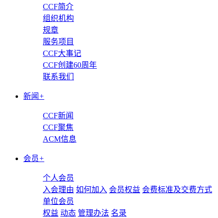
CCF简介
组织机构
规章
服务项目
CCF大事记
CCF创建60周年
联系我们
新闻
+
CCF新闻
CCF聚焦
ACM信息
会员
+
个人会员
入会理由
如何加入
会员权益
会费标准及交费方式
单位会员
权益
动态
管理办法
名录