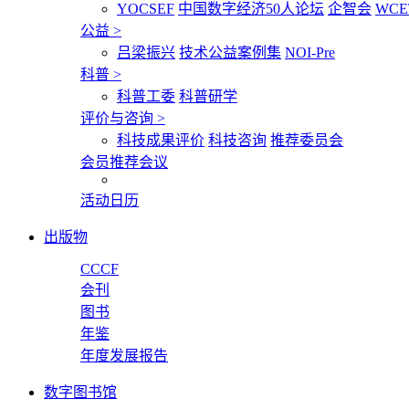
YOCSEF
中国数字经济50人论坛
企智会
WCE
公益
>
吕梁振兴
技术公益案例集
NOI-Pre
科普
>
科普工委
科普研学
评价与咨询
>
科技成果评价
科技咨询
推荐委员会
会员推荐会议
活动日历
出版物
CCCF
会刊
图书
年鉴
年度发展报告
数字图书馆