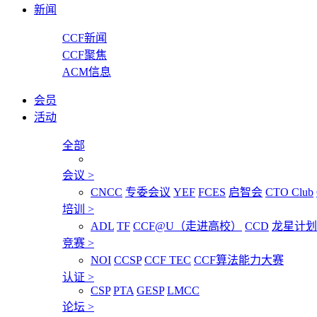
新闻
CCF新闻
CCF聚焦
ACM信息
会员
活动
全部
会议
>
CNCC
专委会议
YEF
FCES
启智会
CTO Club
培训
>
ADL
TF
CCF@U（走进高校）
CCD
龙星计划
竞赛
>
NOI
CCSP
CCF TEC
CCF算法能力大赛
认证
>
CSP
PTA
GESP
LMCC
论坛
>