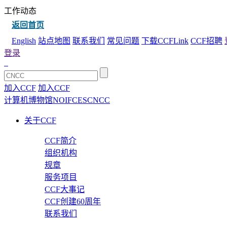
工作动态
返回首页
English
站点地图
联系我们
常见问题
下载CCFLink
CCF招聘
登录
加入CCF
加入CCF
计算机博物馆
NOI
FCES
CNCC
关于CCF
CCF简介
组织机构
规章
服务项目
CCF大事记
CCF创建60周年
联系我们