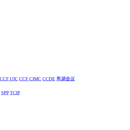
CCF UIC
CCF CIMC
CCDE
秀湖会议
SPP
TCIP