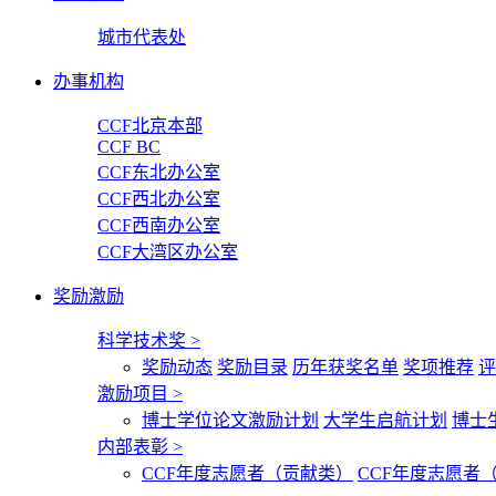
城市代表处
办事机构
CCF北京本部
CCF BC
CCF东北办公室
CCF西北办公室
CCF西南办公室
CCF大湾区办公室
奖励激励
科学技术奖
>
奖励动态
奖励目录
历年获奖名单
奖项推荐
评
激励项目
>
博士学位论文激励计划
大学生启航计划
博士
内部表彰
>
CCF年度志愿者（贡献类）
CCF年度志愿者