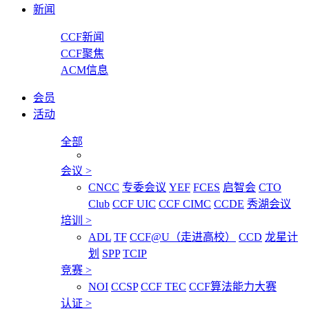
新闻
CCF新闻
CCF聚焦
ACM信息
会员
活动
全部
会议
>
CNCC
专委会议
YEF
FCES
启智会
CTO
Club
CCF UIC
CCF CIMC
CCDE
秀湖会议
培训
>
ADL
TF
CCF@U（走进高校）
CCD
龙星计
划
SPP
TCIP
竞赛
>
NOI
CCSP
CCF TEC
CCF算法能力大赛
认证
>