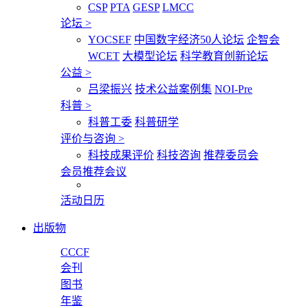
CSP
PTA
GESP
LMCC
论坛
>
YOCSEF
中国数字经济50人论坛
企智会
WCET
大模型论坛
科学教育创新论坛
公益
>
吕梁振兴
技术公益案例集
NOI-Pre
科普
>
科普工委
科普研学
评价与咨询
>
科技成果评价
科技咨询
推荐委员会
会员推荐会议
活动日历
出版物
CCCF
会刊
图书
年鉴