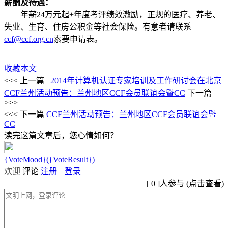
薪酬及待遇：
年薪24万元起+年度考评绩效激励，正规的医疗、养老、
失业、生育、住房公积金等社会保险。有意者请联系
ccf@ccf.org.cn
索要申请表。
收藏本文
<<< 上一篇
2014年计算机认证专家培训及工作研讨会在北京
CCF兰州活动预告：兰州地区CCF会员联谊会暨CC
下一篇
>>>
<<< 下一篇
CCF兰州活动预告：兰州地区CCF会员联谊会暨
CC
读完这篇文章后，您心情如何？
{VoteMood}({VoteResult})
欢迎
评论
注册
|
登录
[
0
]人参与 (
点击查看
)