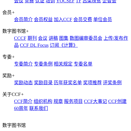
会议
竞赛
认证
培训
YOCSEF
TF
吕梁扶贫
企智会
会员
+
会员简介
会员权益
加入CCF
会员交费
单位会员
数字图书馆
+
CCCF
期刊
会议
讲稿
图集
数图编审委员会
上传/发布作
品
CCF DL Focus
订阅《计算》
专委
+
专委简介
专委条例
相关规定
专委名单
奖励
+
奖励动态
奖励目录
历年获奖名单
奖项推荐
评奖条例
关于CCF
+
CCF简介
组织机构
规章
服务项目
CCF大事记
CCF创建
60周年
联系我们
数字图书馆