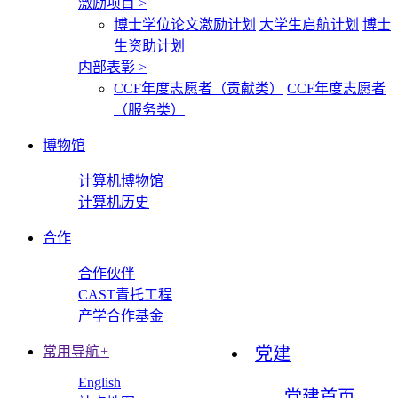
激励项目
>
博士学位论文激励计划
大学生启航计划
博士
生资助计划
内部表彰
>
CCF年度志愿者（贡献类）
CCF年度志愿者
（服务类）
博物馆
计算机博物馆
计算机历史
合作
合作伙伴
CAST青托工程
产学合作基金
常用导航
+
党建
English
党建首页