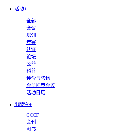
活动
+
全部
会议
培训
竞赛
认证
论坛
公益
科普
评价与咨询
会员推荐会议
活动日历
出版物
+
CCCF
会刊
图书