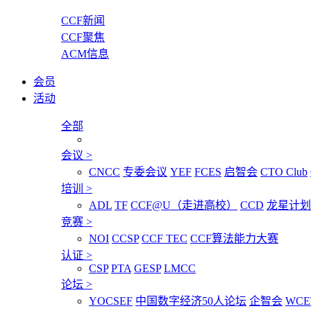
CCF新闻
CCF聚焦
ACM信息
会员
活动
全部
会议
>
CNCC
专委会议
YEF
FCES
启智会
CTO Club
培训
>
ADL
TF
CCF@U（走进高校）
CCD
龙星计划
竞赛
>
NOI
CCSP
CCF TEC
CCF算法能力大赛
认证
>
CSP
PTA
GESP
LMCC
论坛
>
YOCSEF
中国数字经济50人论坛
企智会
WCE