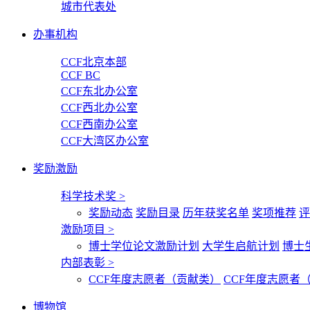
城市代表处
办事机构
CCF北京本部
CCF BC
CCF东北办公室
CCF西北办公室
CCF西南办公室
CCF大湾区办公室
奖励激励
科学技术奖
>
奖励动态
奖励目录
历年获奖名单
奖项推荐
评
激励项目
>
博士学位论文激励计划
大学生启航计划
博士
内部表彰
>
CCF年度志愿者（贡献类）
CCF年度志愿者
博物馆