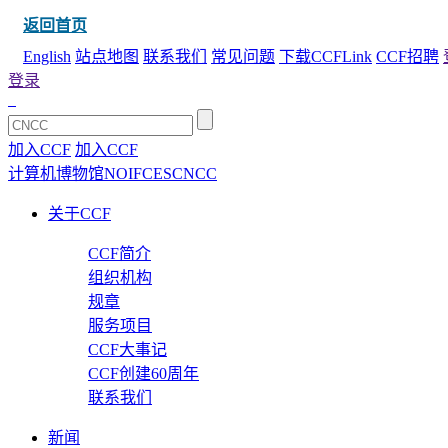
返回首页
English
站点地图
联系我们
常见问题
下载CCFLink
CCF招聘
登录
加入CCF
加入CCF
计算机博物馆
NOI
FCES
CNCC
关于CCF
CCF简介
组织机构
规章
服务项目
CCF大事记
CCF创建60周年
联系我们
新闻