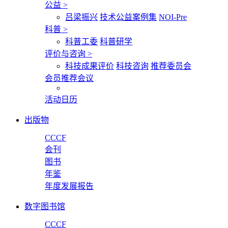
公益
>
吕梁振兴
技术公益案例集
NOI-Pre
科普
>
科普工委
科普研学
评价与咨询
>
科技成果评价
科技咨询
推荐委员会
会员推荐会议
活动日历
出版物
CCCF
会刊
图书
年鉴
年度发展报告
数字图书馆
CCCF