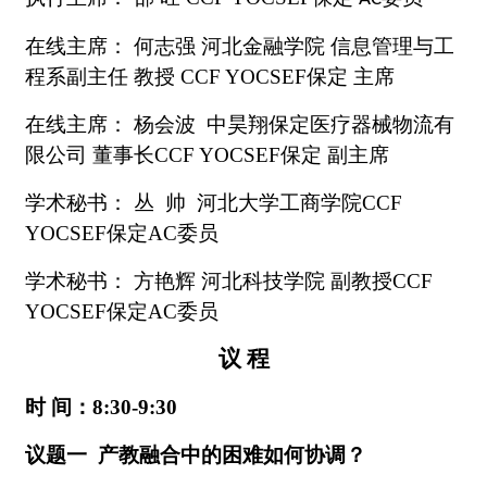
在线主席：
何志强
河北金融学院
信息管理与工
程系副主任
教授
CCF YOCSEF
保定
主席
在线主席：
杨会波
中昊翔保定医疗器械物流有
限公司
董事长
CCF YOCSEF
保定
副主席
学术秘书：
丛
帅
河北大学工商学院
CCF
YOCSEF
保定
AC
委员
学术秘书：
方艳辉
河北科技学院
副教授
CCF
YOCSEF
保定
AC
委员
议
程
时
间：
8
:30-
9
:30
议题一
产教融合中的困难如何协调？