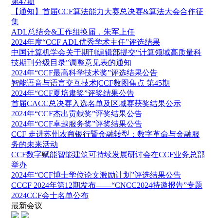
第47期
【通知】首届CCF算法能力大赛总决赛&算法大会合作征
集
ADL总结会&工作组换届，朱军上任
2024年度“CCF ADL优秀学术主任”评选结果
中国计算机学会关于期刊编辑部提交“计算领域高质量科
技期刊分级目录”调整意见表的通知
2024年“CCF最高科学技术奖”评选结果公告
智能语音与语言交互技术|CCF数图焦点 第45期
2024年“CCF夏培肃奖”评奖结果公告
首届CACC总决赛入选名单及区域赛获奖结果公示
2024年“CCF杰出贡献奖”评奖结果公告
2024年“CCF卓越服务奖”评奖结果公告
CCF 走进苏州农商银行暨金融转型：数字革命与金融服
务的未来活动
CCF数字赋能智能建筑可持续发展研讨会在CCF业务总部
举办
2024年“CCF博士学位论文激励计划”评选结果公告
CCCF 2024年第12期发布——“CNCC2024特邀报告”专题
2024CCF会士名单公布
最新会议