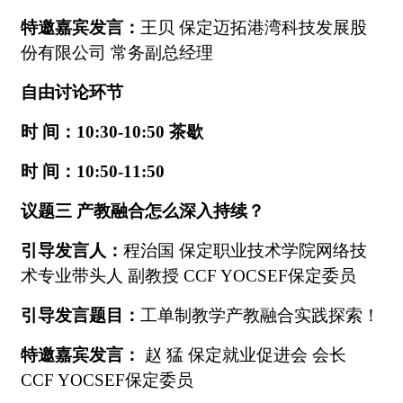
特邀嘉宾发言：
王贝 保定迈拓港湾科技发展股
份有限公司 常务副总经理
自由讨论环节
时
间：
10
:30-
10
:50
茶歇
时
间：
10
:50
-11:50
议题三
产教融合怎么深入持续？
引导发言人：
程治国
保定职业技术学院网络技
术专业带头人 副教授
CCF YOCSEF保定
委员
引导发言题目：
工单制教学产教融合实践探索！
特邀嘉宾发言：
赵
猛
保定就业促进会
会长
CCF YOCSEF
保定
委员