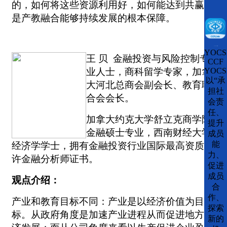
的，如何将这些资源利用好，如何能达到共赢，
是产教融合能够持续发展的根本保障。
CCFLink下载
YOCS
王
贝
金融投资与风险控制专
CCF
业人士，商科留学专家，加拿
YOCS
以“承
大河北总商会副会长、教育联
担社
合会会长。
会责
任、
加拿大约克大学舒立克商学院
提升
金融硕士专业，西南财经大学
成员
能
经济学学士，拥有金融投资行业国际最高资质特
力、
许金融分析师证书。
促进
成员
观点介绍：
合
作、
产业和教育目标不同：产业是以经济价值为目
探索
标。从政府角度是加速产业进程从而促进地方经
新的