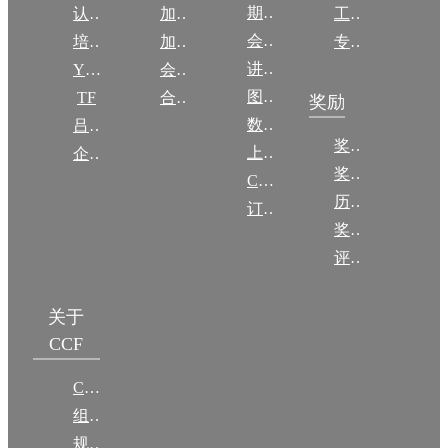
期刊
认证
加入CCF
工作问答
会议
培训
加入CCF
专委名单
讲稿
YOCSEF
会员交费
图集
TF
合作伙伴
奖励
数图编审委员会
吕梁振兴
奖励动态
上传/发布作品
企智会
奖励目录
CCF DL Focus
历年获奖名单
订阅《计算》
奖项推荐
评奖条例
关于
CCF
CCF简介
组织机构
规章