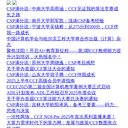
CSP满分说 | 中南大学高雨涵：CCF见证我的算法竞赛成
长之路
CSP满分说 | 南开大学郭军凯：浅谈CSP备考经验
CSP满分说 | 宁波大学吴镇桥：从275分到500分，CCF伴
我一路成长
中国计算机学会与哈尔滨工程大学将合作出版《计算》杂
志
聚焦沈阳！开启AI+教育新征程——第3期CCF教师能力提
升计划培训，火热报名中！
CSP满分说 | 苏州大学周骁逸：CSP考后感想
关于举办首届CCF算法大会的通知
CSP满分说 | 山东大学宿子腾：CCF伴我成长
2025上半年CCF高级会员申请指南
CCEC2025第二届全国计算机教学案例大赛正式启动
ADL计划发布-ADL工作组召开2025年度会议
关于举办首届CCF算法能力大赛总决赛的通知
CSP满分说 | 吉林大学欧阳承风：备考三要素——码力、
思维与决策
一次性两场，CCF NOI-Pre 2025年首次系列直播来袭！
大算力需求时代下的算力网：发展与政策|CCF数图焦点