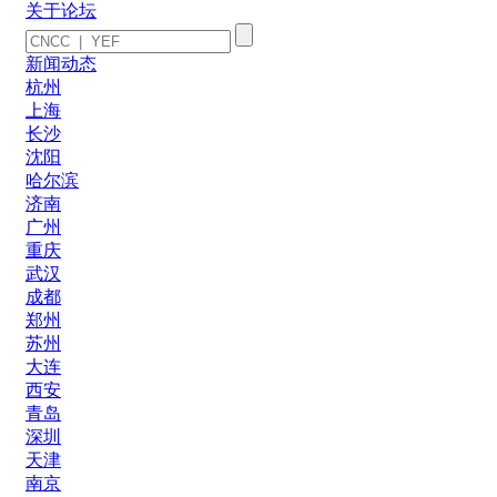
关于论坛
新闻动态
杭州
上海
长沙
沈阳
哈尔滨
济南
广州
重庆
武汉
成都
郑州
苏州
大连
西安
青岛
深圳
天津
南京