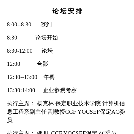
论
坛
安
排
8
:
00-
-
8
:
3
0
签到
8:3
0
论坛开始
8
:
3
0-1
2
:
0
0
论坛
1
2
:
0
0
合影
12:30--13:00
午餐
13:30:14:00
企业参观考察
执行主席：
杨克林
保定职业技术学院
计算机信
息工程系副主任
副教授
CCF YOCSEF
保定
AC
委
员
执行主席：
邵
旺
CCF YOCSEF
保定
委员
AC