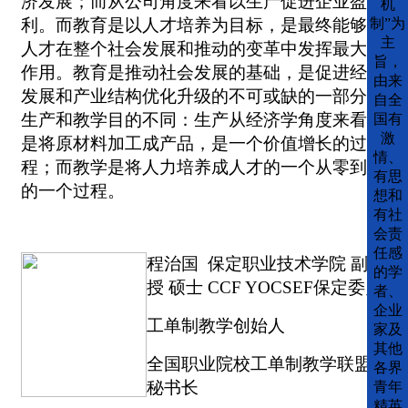
济发展；而从公司角度来看以生产促进企业盈
机
利。而教育是以人才培养为目标，是最终能够让
制”为
主
人才在整个社会发展和推动的变革中发挥最大的
旨，
作用。教育是推动社会发展的基础，是促进经济
由来
发展和产业结构优化升级的不可或缺的一部分。
自全
生产和教学目的不同：生产从经济学角度来看，
国有
激
是将原材料加工成产品，是一个价值增长的过
情、
程；而教学是将人力培养成人才的一个从零到有
有思
的一个过程。
想和
有社
会责
任感
程治国
保定职业技术学院 副教
的学
授 硕士
CCF YOCSEF保定
委员
者、
企业
工单制教学创始人
家及
其他
全国职业院校工单制教学联盟
各界
秘书长
青年
精英