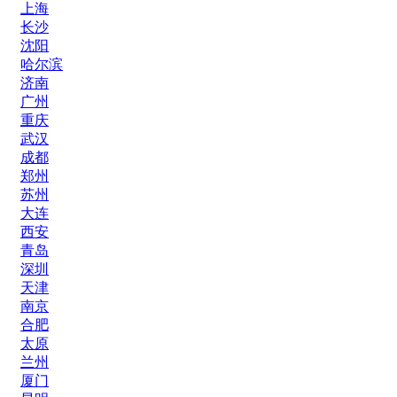
上海
长沙
沈阳
哈尔滨
济南
广州
重庆
武汉
成都
郑州
苏州
大连
西安
青岛
深圳
天津
南京
合肥
太原
兰州
厦门