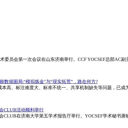
十四届学术委员会第一次会议在山东济南举行。CCF YOCSEF总部
身智能数据困局:“模拟炼金"与“现实拓荒”，路在何方?
成本高、标注难度大、标准不统一、共享机制缺失等问题，已成
选题会CLUB活动顺利举行
7年度选题会CLUB在济南大学第五学术报告厅举行。YOCSEF学术秘