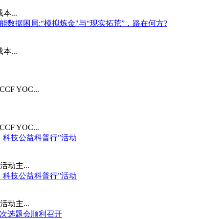
...
身智能数据困局:“模拟炼金"与“现实拓荒”，路在何方?
...
 YOC...
 YOC...
置・科技公益科普行”活动
活动主...
置・科技公益科普行”活动
活动主...
度第三次选题会顺利召开