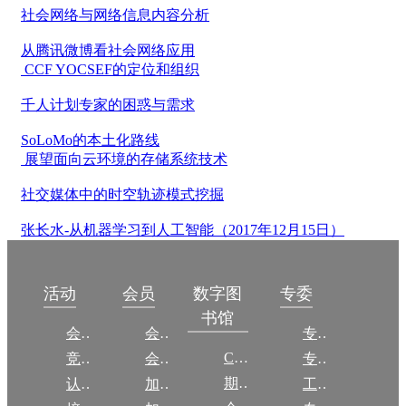
社会网络与网络信息内容分析
从腾讯微博看社会网络应用
CCF YOCSEF的定位和组织
千人计划专家的困惑与需求
SoLoMo的本土化路线
展望面向云环境的存储系统技术
社交媒体中的时空轨迹模式挖掘
张长水-从机器学习到人工智能（2017年12月15日）
数字图
活动
会员
专委
书馆
会议
会员简介
专委简介
CCCF
竞赛
会员权益
专委条例
期刊
认证
加入CCF
工作问答