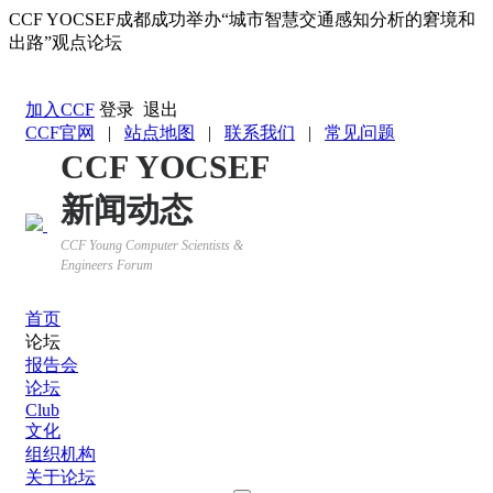
CCF YOCSEF成都成功举办“城市智慧交通感知分析的窘境和
出路”观点论坛
返回YOCSEF首页
加入CCF
登录
退出
CCF官网
|
站点地图
|
联系我们
|
常见问题
CCF YOCSEF
新闻动态
CCF Young Computer Scientists &
Engineers Forum
首页
论坛
报告会
论坛
Club
文化
组织机构
关于论坛