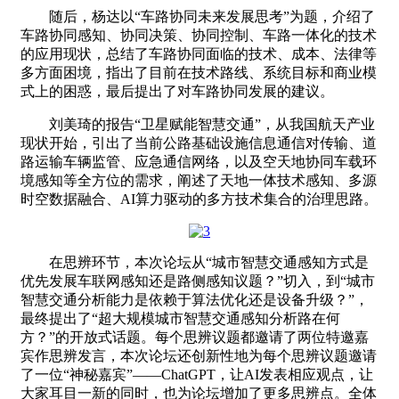
随后，杨达以“车路协同未来发展思考”为题，介绍了
车路协同感知、协同决策、协同控制、车路一体化的技术
的应用现状
，总结了车路协同面临的技术、成本、法律等
多方面困境，指出了目前在技术路线、系统目标和商业模
式上的困惑，最后提出了对车路协同发展的建议。
刘美琦的报告“卫星赋能智慧交通”，从我国航天产业
现状开始，引出了当前公路基础设施信息通信对传输、道
路运输车辆监管、应急通信网络，以及空天地协同车载环
境感知等全方位的需求，阐述了天地一体技术感知、多源
时空数据融合、
AI
算力驱动的多方技术集合的治理思路。
在思辨环节，本次论坛从“城市智慧交通感知方式是
优先发展车联网感知还是路侧感知议题？”切入，到“城市
智慧交通分析能力是依赖于算法优化还是设备升级？”，
最终提出了“超大规模城市智慧交通感知分析路在何
方？”的开放式话题。每个思辨议题都邀请了两位特邀嘉
宾作思辨发言，本次论坛还创新性地为每个思辨议题邀请
了一位“神秘嘉宾”——
ChatGPT
，让
AI
发表相应观点
，让
大家耳目一新的同时，也为论坛增加了更多
思辨点
。全体