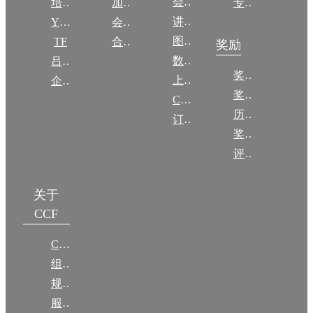
会议
培训
加入CCF
专委名单
讲稿
YOCSEF
会员交费
图集
TF
合作伙伴
奖励
数图编审委员会
吕梁振兴
奖励动态
上传/发布作品
企智会
奖励目录
CCF DL Focus
历年获奖名单
订阅《计算》
奖项推荐
评奖条例
关于
CCF
CCF简介
组织机构
规章
服务项目