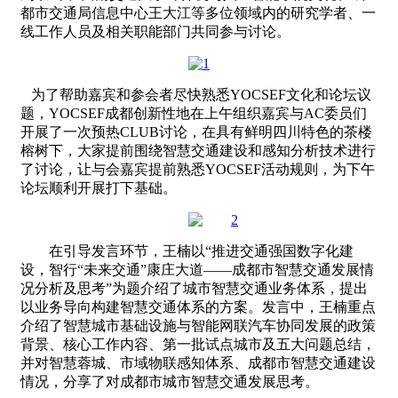
都市交通局信息中心王大江等多位领域内的研究学者、一
线工作人员及相关职能部门共同参与讨论。
为了帮助嘉宾和参会者尽快
熟悉
YOCSEF
文化和论坛议
题
，
YOCSEF
成都创新性地
在上午组织嘉宾与
AC
委员们
开展了一次预热
CLUB
讨论，
在
具有鲜明四川特色的茶楼
榕树下
，
大家
提前围绕智慧交通建设和感知分析技术进行
了讨论，
让与会嘉宾提前熟悉
YOCSEF
活动规则，
为
下午
论坛顺利开展打下基础。
在引导发言环节，王楠以“推进交通强国数字化建
设，智行“未来交通”康庄大道——成都市智慧交通发展情
况分析及思考”为题介绍了城市智慧交通业务体系，提出
以业务导向构建智慧交通体系的方案。发言中，王楠重点
介绍了智慧城市基础设施与智能网联汽车协同发展的政策
背景、核心工作内容、第一批试点城市及五大问题总结，
并对智慧蓉城、市域物联感知体系、成都市智慧交通建设
情况，分享了对成都市城市智慧交通发展思考。