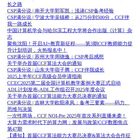
长之路
CSP满分说 | 南开大学郭军凯：浅谈CSP备考经验
CSP满分说 | 宁波大学吴镇桥：从275分到500分，CCF伴
我一路成长
中国计算机学会与哈尔滨工程大学将合作出版《计算》杂
志
聚焦沈阳！开启AI+教育新征程——第3期CCF教师能力提
升计划培训，火热报名中！
CSP满分说 | 苏州大学周骁逸：CSP考后感想
关于举办首届CCF算法大会的通知
CSP满分说 | 山东大学宿子腾：CCF伴我成长
2025上半年CCF高级会员申请指南
CCEC2025第二届全国计算机教学案例大赛正式启动
ADL计划发布-ADL工作组召开2025年度会议
关于举办首届CCF算法能力大赛总决赛的通知
CSP满分说 | 吉林大学欧阳承风：备考三要素——码力、
思维与决策
一次性两场，CCF NOI-Pre 2025年首次系列直播来袭！
大算力需求时代下的算力网：发展与政策|CCF数图焦点
第47期
【通知】首届CCF算法能力大赛总决赛&算法大会合作征