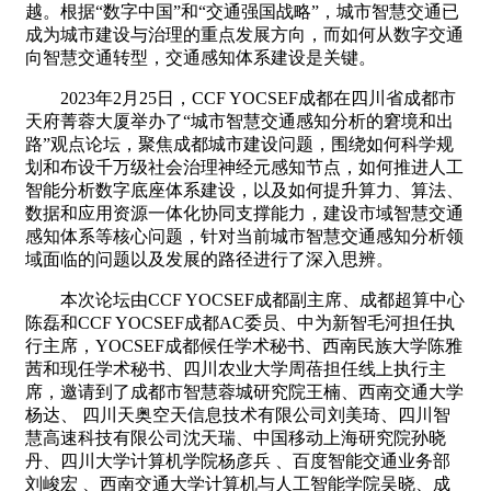
越。根据“数字中国”和“交通强国战略”，
城市智慧交通已
成为城市建设与治理的重点发展方向，而如何从数字交通
向智慧交通转
型，交通感知体系建设是关键。
2023
年2月25日，CCF YOCSEF成都在四川省成都市
天府菁蓉大厦举办了“城市智慧交通感知分析的窘境和出
路”观点论坛，聚焦成都城市建设问题，围绕如何科学规
划和布设千万级社会治理神经元感知节点，如何推进人工
智能分析数字底座体系建设，以及如何提升算力、算法、
数据和应用资源一体化协同支撑能力，建设市域智慧交通
感知体系等核心问题，针对当前城市智慧交通感知分析领
域面临的问题以及发展的路径进行了深入思辨。
本次论坛由CCF YOCSEF成都副主席、成都超算中
心
陈磊和
CCF YOCSEF
成都
AC
委员、中为新智毛河担任执
行主席，
YOCSEF
成都候任学术秘书、西南民族大学陈雅
茜和现任学术秘书、四川农业大学周蓓担任线上执行主
席，邀请到了成都市智慧蓉城研究院王楠、西南交通大学
杨达、
四川天奥空天信息技术有限公司刘美琦、四川智
慧高速科技有限公司沈天瑞、中国移动上海研究院孙晓
丹、四川大学计算机学院杨彦兵
、百度智能交通业务部
刘峻宏
、西南交通大学计算机与人工智能学院吴晓、成