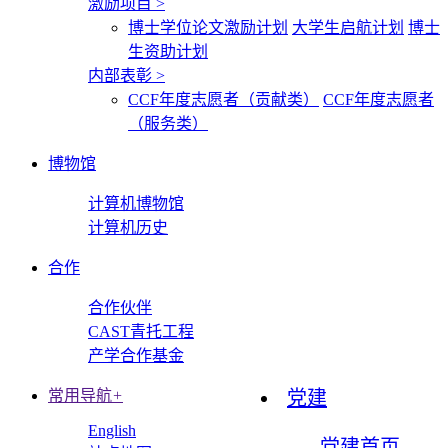
激励项目
>
博士学位论文激励计划
大学生启航计划
博士
生资助计划
内部表彰
>
CCF年度志愿者（贡献类）
CCF年度志愿者
（服务类）
博物馆
计算机博物馆
计算机历史
合作
合作伙伴
CAST青托工程
产学合作基金
常用导航
+
党建
English
党建首页