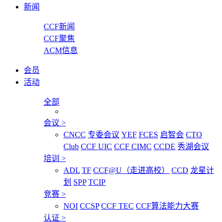
新闻
CCF新闻
CCF聚焦
ACM信息
会员
活动
全部
会议
>
CNCC
专委会议
YEF
FCES
启智会
CTO
Club
CCF UIC
CCF CIMC
CCDE
秀湖会议
培训
>
ADL
TF
CCF@U（走进高校）
CCD
龙星计
划
SPP
TCIP
竞赛
>
NOI
CCSP
CCF TEC
CCF算法能力大赛
认证
>