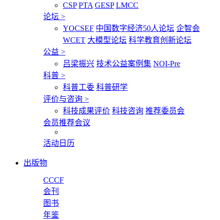
CSP
PTA
GESP
LMCC
论坛
>
YOCSEF
中国数字经济50人论坛
企智会
WCET
大模型论坛
科学教育创新论坛
公益
>
吕梁振兴
技术公益案例集
NOI-Pre
科普
>
科普工委
科普研学
评价与咨询
>
科技成果评价
科技咨询
推荐委员会
会员推荐会议
活动日历
出版物
CCCF
会刊
图书
年鉴