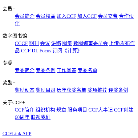
会员
+
会员简介
会员权益
加入CCF
加入CCF
会员交费
合作伙
伴
数字图书馆
+
CCCF
期刊
会议
讲稿
图集
数图编审委员会
上传/发布作
品
CCF DL Focus
订阅《计算》
专委
+
专委简介
专委条例
工作问答
专委名单
奖励
+
奖励动态
奖励目录
历年获奖名单
奖项推荐
评奖条例
关于CCF
+
CCF简介
组织机构
规章
服务项目
CCF大事记
CCF创建
60周年
联系我们
CCFLink APP