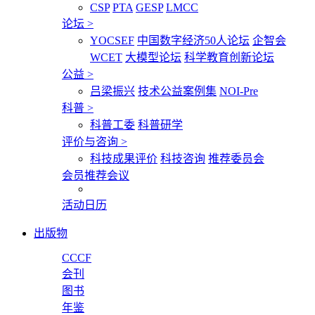
CSP
PTA
GESP
LMCC
论坛
>
YOCSEF
中国数字经济50人论坛
企智会
WCET
大模型论坛
科学教育创新论坛
公益
>
吕梁振兴
技术公益案例集
NOI-Pre
科普
>
科普工委
科普研学
评价与咨询
>
科技成果评价
科技咨询
推荐委员会
会员推荐会议
活动日历
出版物
CCCF
会刊
图书
年鉴