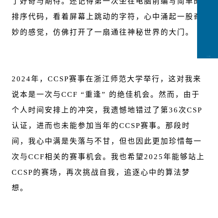
了好奇与期待。还记得第一次坐在电脑前编写简单的
排序代码，看着屏幕上跳动的字符，心中涌起一股奇
妙的感觉，仿佛打开了一扇通往神秘世界的大门。
CCFLink下载
2024年，CCSP赛事在浙江师范大学举行，这对我来
说本是一次与CCF “重逢” 的绝佳机会。然而，由于
个人时间安排上的冲突，我遗憾地错过了第36次CSP
认证，进而也未能参加当年的CCSP赛事。那段时
间，我心中满是失落与不甘，但也因此更加珍惜每一
次与CCF相关的赛事机会。我也希望2025年能够站上
CCSP的赛场，再次挑战自我，追逐心中的算法梦
想。