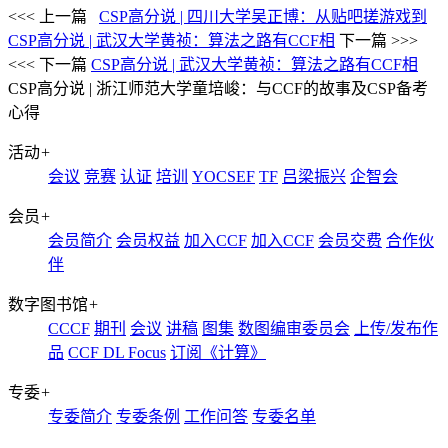
<<< 上一篇
CSP高分说 | 四川大学吴正博：从贴吧搓游戏到
CSP高分说 | 武汉大学黄祯：算法之路有CCF相
下一篇 >>>
<<< 下一篇
CSP高分说 | 武汉大学黄祯：算法之路有CCF相
CSP高分说 | 浙江师范大学童培峻：与CCF的故事及CSP备考
心得
活动
+
会议
竞赛
认证
培训
YOCSEF
TF
吕梁振兴
企智会
会员
+
会员简介
会员权益
加入CCF
加入CCF
会员交费
合作伙
伴
数字图书馆
+
CCCF
期刊
会议
讲稿
图集
数图编审委员会
上传/发布作
品
CCF DL Focus
订阅《计算》
专委
+
专委简介
专委条例
工作问答
专委名单