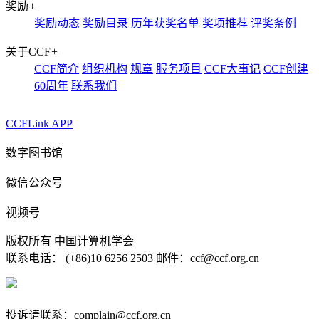
奖励
+
奖励动态
奖励目录
历年获奖名单
奖项推荐
评奖条例
关于CCF
+
CCF简介
组织机构
规章
服务项目
CCF大事记
CCF创建
60周年
联系我们
CCFLink APP
数字图书馆
微信公众号
视频号
版权所有 中国计算机学会
联系电话： (+86)10 6256 2503 邮件：ccf@ccf.org.cn
京公网安备 11010802032778号
京ICP备13000930号-4
投诉请联系：complain@ccf.org.cn