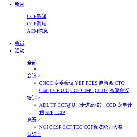
新闻
CCF新闻
CCF聚焦
ACM信息
会员
活动
全部
会议
>
CNCC
专委会议
YEF
FCES
启智会
CTO
Club
CCF UIC
CCF CIMC
CCDE
秀湖会议
培训
>
ADL
TF
CCF@U（走进高校）
CCD
龙星计
划
SPP
TCIP
竞赛
>
NOI
CCSP
CCF TEC
CCF算法能力大赛
认证
>