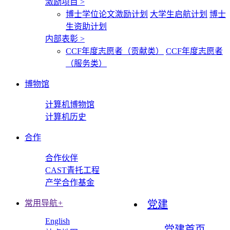
激励项目
>
博士学位论文激励计划
大学生启航计划
博士
生资助计划
内部表彰
>
CCF年度志愿者（贡献类）
CCF年度志愿者
（服务类）
博物馆
计算机博物馆
计算机历史
合作
合作伙伴
CAST青托工程
产学合作基金
常用导航
+
党建
English
党建首页