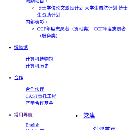
激励项目
>
博士学位论文激励计划
大学生启航计划
博士
生资助计划
内部表彰
>
CCF年度志愿者（贡献类）
CCF年度志愿者
（服务类）
博物馆
计算机博物馆
计算机历史
合作
合作伙伴
CAST青托工程
产学合作基金
常用导航
+
党建
English
党建首页