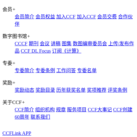
会员
+
会员简介
会员权益
加入CCF
加入CCF
会员交费
合作伙
伴
数字图书馆
+
CCCF
期刊
会议
讲稿
图集
数图编审委员会
上传/发布作
品
CCF DL Focus
订阅《计算》
专委
+
专委简介
专委条例
工作问答
专委名单
奖励
+
奖励动态
奖励目录
历年获奖名单
奖项推荐
评奖条例
关于CCF
+
CCF简介
组织机构
规章
服务项目
CCF大事记
CCF创建
60周年
联系我们
CCFLink APP