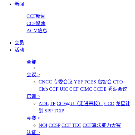
新闻
CCF新闻
CCF聚焦
ACM信息
会员
活动
全部
会议
>
CNCC
专委会议
YEF
FCES
启智会
CTO
Club
CCF UIC
CCF CIMC
CCDE
秀湖会议
培训
>
ADL
TF
CCF@U（走进高校）
CCD
龙星计
划
SPP
TCIP
竞赛
>
NOI
CCSP
CCF TEC
CCF算法能力大赛
认证
>