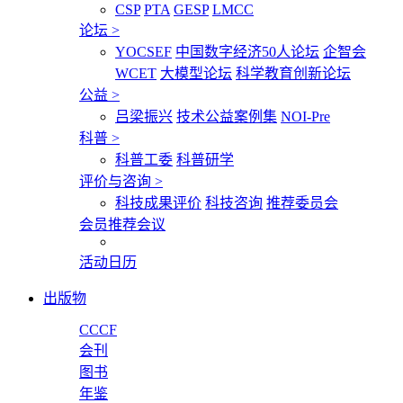
CSP
PTA
GESP
LMCC
论坛
>
YOCSEF
中国数字经济50人论坛
企智会
WCET
大模型论坛
科学教育创新论坛
公益
>
吕梁振兴
技术公益案例集
NOI-Pre
科普
>
科普工委
科普研学
评价与咨询
>
科技成果评价
科技咨询
推荐委员会
会员推荐会议
活动日历
出版物
CCCF
会刊
图书
年鉴