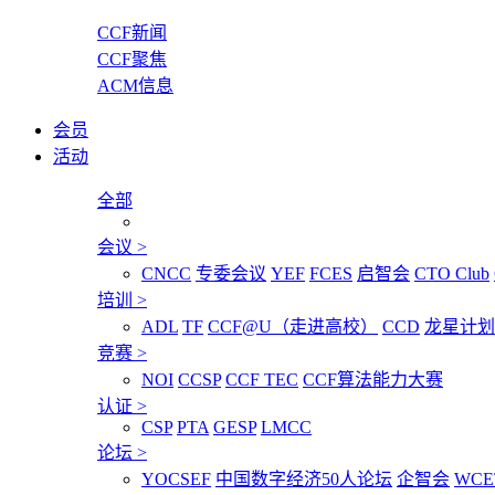
CCF新闻
CCF聚焦
ACM信息
会员
活动
全部
会议
>
CNCC
专委会议
YEF
FCES
启智会
CTO Club
培训
>
ADL
TF
CCF@U（走进高校）
CCD
龙星计划
竞赛
>
NOI
CCSP
CCF TEC
CCF算法能力大赛
认证
>
CSP
PTA
GESP
LMCC
论坛
>
YOCSEF
中国数字经济50人论坛
企智会
WCE