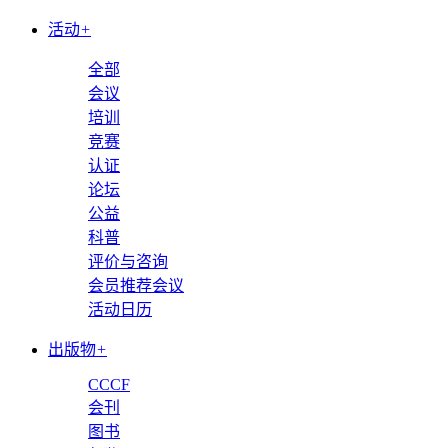
活动
+
全部
会议
培训
竞赛
认证
论坛
公益
科普
评价与咨询
会员推荐会议
活动日历
出版物
+
CCCF
会刊
图书