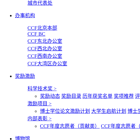
城市代表处
办事机构
CCF北京本部
CCF BC
CCF东北办公室
CCF西北办公室
CCF西南办公室
CCF大湾区办公室
奖励激励
科学技术奖
>
奖励动态
奖励目录
历年获奖名单
奖项推荐
评
激励项目
>
博士学位论文激励计划
大学生启航计划
博士
内部表彰
>
CCF年度志愿者（贡献类）
CCF年度志愿者
博物馆