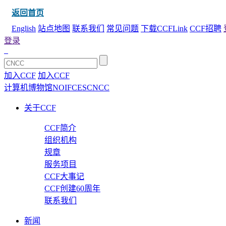
返回首页
English
站点地图
联系我们
常见问题
下载CCFLink
CCF招聘
登录
加入CCF
加入CCF
计算机博物馆
NOI
FCES
CNCC
关于CCF
CCF简介
组织机构
规章
服务项目
CCF大事记
CCF创建60周年
联系我们
新闻