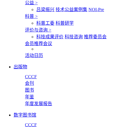
公益
>
吕梁振兴
技术公益案例集
NOI-Pre
科普
>
科普工委
科普研学
评价与咨询
>
科技成果评价
科技咨询
推荐委员会
会员推荐会议
活动日历
出版物
CCCF
会刊
图书
年鉴
年度发展报告
数字图书馆
CCCF