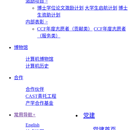
激励项目
>
博士学位论文激励计划
大学生启航计划
博士
生资助计划
内部表彰
>
CCF年度志愿者（贡献类）
CCF年度志愿者
（服务类）
博物馆
计算机博物馆
计算机历史
合作
合作伙伴
CAST青托工程
产学合作基金
常用导航
+
党建
English
党建首页