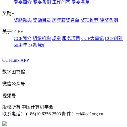
专委简介
专委条例
工作问答
专委名单
奖励
+
奖励动态
奖励目录
历年获奖名单
奖项推荐
评奖条例
关于CCF
+
CCF简介
组织机构
规章
服务项目
CCF大事记
CCF创建
60周年
联系我们
CCFLink APP
数字图书馆
微信公众号
视频号
版权所有 中国计算机学会
联系电话： (+86)10 6256 2503 邮件：ccf@ccf.org.cn
京公网安备 11010802032778号
京ICP备13000930号-4