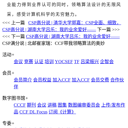
业能力得到业界认可的同时，领略算法设计的无限风
采，感受计算机科学的无穷魅力。
<<< 上一篇
CSP高分说 | 清华大学郭嘉：CSP全面、细致，
CSP高分说 | 湖南大学吕乐：我的业余爱好——
下一篇 >>>
<<< 下一篇
CSP高分说 | 湖南大学吕乐：我的业余爱好——
CSP满分说 | 北邮崔家瑞：CCF带我领略算法的奥妙
活动
+
会议
竞赛
认证
培训
YOCSEF
TF
吕梁振兴
企智会
会员
+
会员简介
会员权益
加入CCF
加入CCF
会员交费
合作伙
伴
数字图书馆
+
CCCF
期刊
会议
讲稿
图集
数图编审委员会
上传/发布作
品
CCF DL Focus
订阅《计算》
专委
+