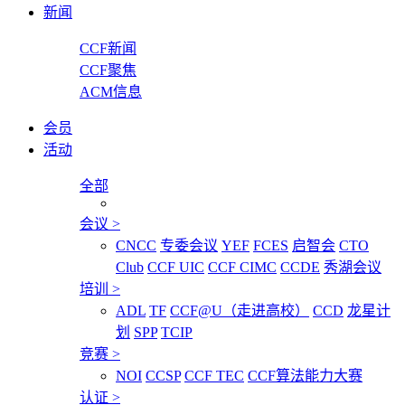
新闻
CCF新闻
CCF聚焦
ACM信息
会员
活动
全部
会议
>
CNCC
专委会议
YEF
FCES
启智会
CTO
Club
CCF UIC
CCF CIMC
CCDE
秀湖会议
培训
>
ADL
TF
CCF@U（走进高校）
CCD
龙星计
划
SPP
TCIP
竞赛
>
NOI
CCSP
CCF TEC
CCF算法能力大赛
认证
>