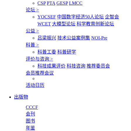
CSP
PTA
GESP
LMCC
论坛
>
YOCSEF
中国数字经济50人论坛
企智会
WCET
大模型论坛
科学教育创新论坛
公益
>
吕梁振兴
技术公益案例集
NOI-Pre
科普
>
科普工委
科普研学
评价与咨询
>
科技成果评价
科技咨询
推荐委员会
会员推荐会议
活动日历
出版物
CCCF
会刊
图书
年鉴