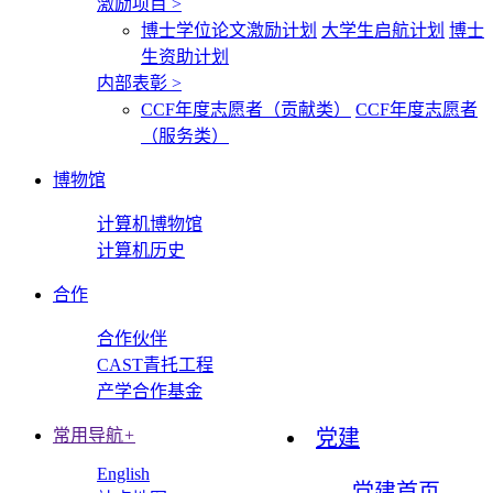
激励项目
>
博士学位论文激励计划
大学生启航计划
博士
生资助计划
内部表彰
>
CCF年度志愿者（贡献类）
CCF年度志愿者
（服务类）
博物馆
计算机博物馆
计算机历史
合作
合作伙伴
CAST青托工程
产学合作基金
常用导航
+
党建
English
党建首页