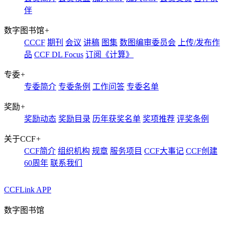
伴
数字图书馆
+
CCCF
期刊
会议
讲稿
图集
数图编审委员会
上传/发布作
品
CCF DL Focus
订阅《计算》
专委
+
专委简介
专委条例
工作问答
专委名单
奖励
+
奖励动态
奖励目录
历年获奖名单
奖项推荐
评奖条例
关于CCF
+
CCF简介
组织机构
规章
服务项目
CCF大事记
CCF创建
60周年
联系我们
CCFLink APP
数字图书馆