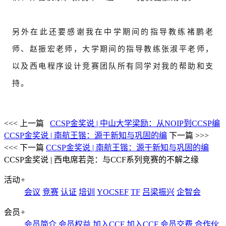
另外在此还要感谢我在中学期间的指导教练褚鹏老
师、赵振宏老师，大学期间的指导教练张淑平老师，
以及西电程序设计竞赛团队所有同学对我的帮助和支
持。
<<< 上一篇
CCSP金奖说 | 中山大学梁励：从NOIP到CCSP编
CCSP金奖说 | 南航王锴：源于新知与巩固的编
下一篇 >>>
<<< 下一篇
CCSP金奖说 | 南航王锴：源于新知与巩固的编
CCSP金奖说 | 西电席若尧：与CCF系列竞赛的不解之缘
活动
+
会议
竞赛
认证
培训
YOCSEF
TF
吕梁振兴
企智会
会员
+
会员简介
会员权益
加入CCF
加入CCF
会员交费
合作伙