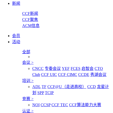
新闻
CCF新闻
CCF聚焦
ACM信息
会员
活动
全部
会议
>
CNCC
专委会议
YEF
FCES
启智会
CTO
Club
CCF UIC
CCF CIMC
CCDE
秀湖会议
培训
>
ADL
TF
CCF@U（走进高校）
CCD
龙星计
划
SPP
TCIP
竞赛
>
NOI
CCSP
CCF TEC
CCF算法能力大赛
认证
>