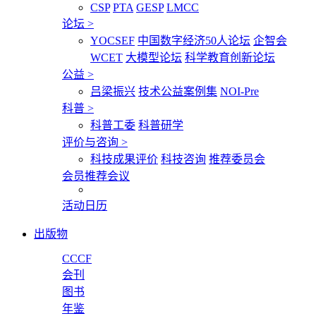
CSP
PTA
GESP
LMCC
论坛
>
YOCSEF
中国数字经济50人论坛
企智会
WCET
大模型论坛
科学教育创新论坛
公益
>
吕梁振兴
技术公益案例集
NOI-Pre
科普
>
科普工委
科普研学
评价与咨询
>
科技成果评价
科技咨询
推荐委员会
会员推荐会议
活动日历
出版物
CCCF
会刊
图书
年鉴