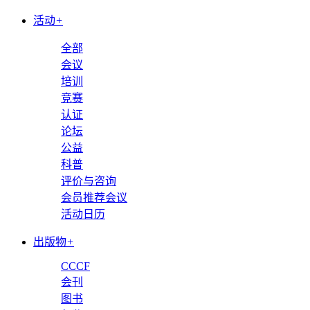
活动
+
全部
会议
培训
竞赛
认证
论坛
公益
科普
评价与咨询
会员推荐会议
活动日历
出版物
+
CCCF
会刊
图书