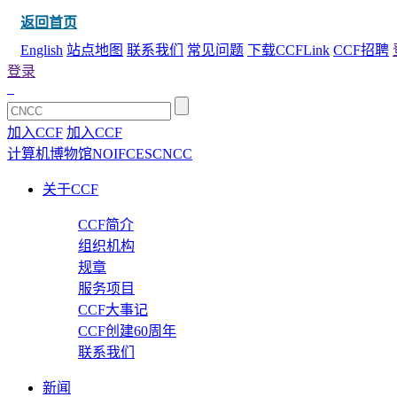
返回首页
English
站点地图
联系我们
常见问题
下载CCFLink
CCF招聘
登录
加入CCF
加入CCF
计算机博物馆
NOI
FCES
CNCC
关于CCF
CCF简介
组织机构
规章
服务项目
CCF大事记
CCF创建60周年
联系我们
新闻