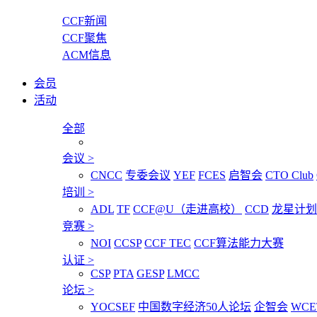
CCF新闻
CCF聚焦
ACM信息
会员
活动
全部
会议
>
CNCC
专委会议
YEF
FCES
启智会
CTO Club
培训
>
ADL
TF
CCF@U（走进高校）
CCD
龙星计划
竞赛
>
NOI
CCSP
CCF TEC
CCF算法能力大赛
认证
>
CSP
PTA
GESP
LMCC
论坛
>
YOCSEF
中国数字经济50人论坛
企智会
WCE