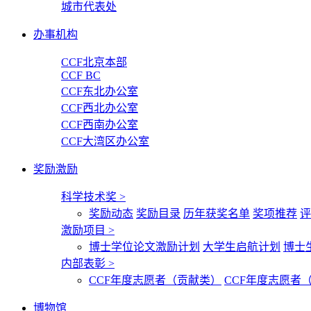
城市代表处
办事机构
CCF北京本部
CCF BC
CCF东北办公室
CCF西北办公室
CCF西南办公室
CCF大湾区办公室
奖励激励
科学技术奖
>
奖励动态
奖励目录
历年获奖名单
奖项推荐
评
激励项目
>
博士学位论文激励计划
大学生启航计划
博士
内部表彰
>
CCF年度志愿者（贡献类）
CCF年度志愿者
博物馆