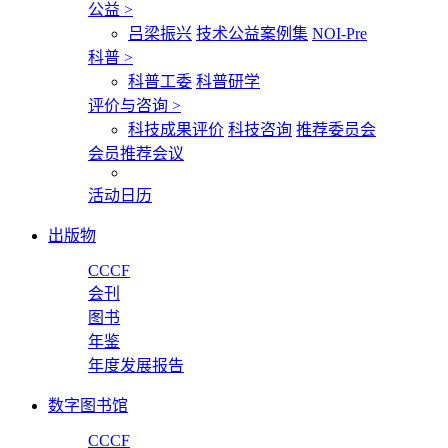
公益
>
吕梁振兴
技术公益案例集
NOI-Pre
科普
>
科普工委
科普研学
评价与咨询
>
科技成果评价
科技咨询
推荐委员会
会员推荐会议
活动日历
出版物
CCCF
会刊
图书
年鉴
年度发展报告
数字图书馆
CCCF