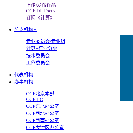
上传/发布作品
CCF DL Focus
订阅《计算》
分支机构
+
专业委员会/专业组
计算+行业分会
技术委员会
工作委员会
代表机构
+
办事机构
+
CCF北京本部
CCF BC
CCFLink下载
CCF东北办公室
CCF西北办公室
CCF西南办公室
CCF大湾区办公室