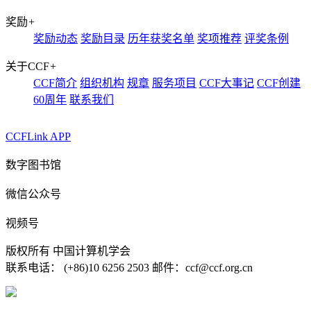
奖励
+
奖励动态
奖励目录
历年获奖名单
奖项推荐
评奖条例
关于CCF
+
CCF简介
组织机构
规章
服务项目
CCF大事记
CCF创建
60周年
联系我们
CCFLink APP
数字图书馆
微信公众号
视频号
版权所有 中国计算机学会
联系电话： (+86)10 6256 2503 邮件：ccf@ccf.org.cn
京公网安备 11010802032778号
京ICP备13000930号-4