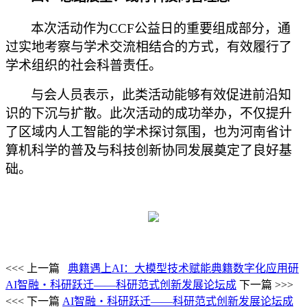
本次活动作为
CCF公益日的重要组成部分，通
过实地考察与学术交流相结合的方式，有效履行了
学术组织的社会科普责任。
与会人员表示，此类活动能够有效促进前沿知
识的下沉与扩散。此次活动的成功举办，不仅提升
了区域内人工智能的学术探讨氛围，也为河南省计
算机科学的普及与科技创新协同发展奠定了良好基
础。
<<< 上一篇
典籍遇上AI：大模型技术赋能典籍数字化应用研
AI智融・科研跃迁——科研范式创新发展论坛成
下一篇 >>>
<<< 下一篇
AI智融・科研跃迁——科研范式创新发展论坛成