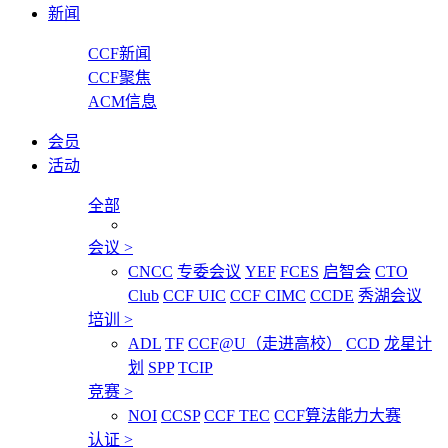
新闻
CCF新闻
CCF聚焦
ACM信息
会员
活动
全部
会议
>
CNCC
专委会议
YEF
FCES
启智会
CTO
Club
CCF UIC
CCF CIMC
CCDE
秀湖会议
培训
>
ADL
TF
CCF@U（走进高校）
CCD
龙星计
划
SPP
TCIP
竞赛
>
NOI
CCSP
CCF TEC
CCF算法能力大赛
认证
>