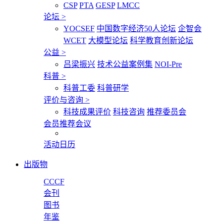
CSP
PTA
GESP
LMCC
论坛
>
YOCSEF
中国数字经济50人论坛
企智会
WCET
大模型论坛
科学教育创新论坛
公益
>
吕梁振兴
技术公益案例集
NOI-Pre
科普
>
科普工委
科普研学
评价与咨询
>
科技成果评价
科技咨询
推荐委员会
会员推荐会议
活动日历
出版物
CCCF
会刊
图书
年鉴