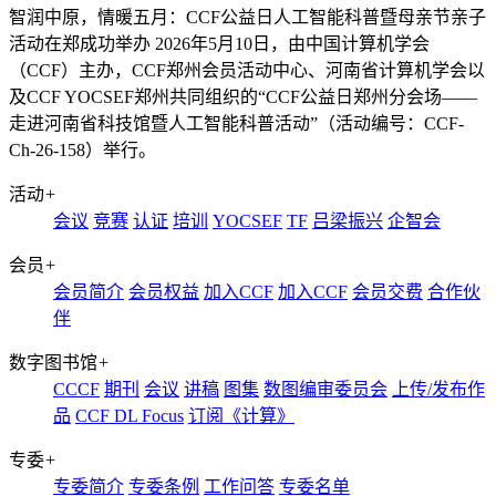
智润中原，情暖五月：CCF公益日人工智能科普暨母亲节亲子
活动在郑成功举办
2026年5月10日，由中国计算机学会
（CCF）主办，CCF郑州会员活动中心、河南省计算机学会以
及CCF YOCSEF郑州共同组织的“CCF公益日郑州分会场——
走进河南省科技馆暨人工智能科普活动”（活动编号：CCF-
Ch-26-158）举行。
活动
+
会议
竞赛
认证
培训
YOCSEF
TF
吕梁振兴
企智会
会员
+
会员简介
会员权益
加入CCF
加入CCF
会员交费
合作伙
伴
数字图书馆
+
CCCF
期刊
会议
讲稿
图集
数图编审委员会
上传/发布作
品
CCF DL Focus
订阅《计算》
专委
+
专委简介
专委条例
工作问答
专委名单