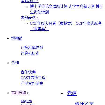
激励项目
>
博士学位论文激励计划
大学生启航计划
博士
生资助计划
内部表彰
>
CCF年度志愿者（贡献类）
CCF年度志愿者
（服务类）
博物馆
计算机博物馆
计算机历史
合作
合作伙伴
CAST青托工程
产学合作基金
常用导航
+
党建
English
党建首页