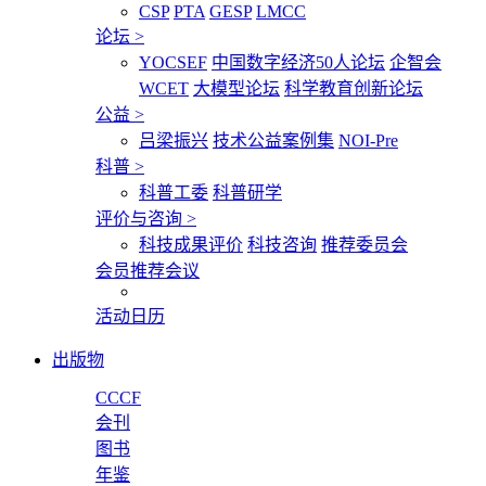
CSP
PTA
GESP
LMCC
论坛
>
YOCSEF
中国数字经济50人论坛
企智会
WCET
大模型论坛
科学教育创新论坛
公益
>
吕梁振兴
技术公益案例集
NOI-Pre
科普
>
科普工委
科普研学
评价与咨询
>
科技成果评价
科技咨询
推荐委员会
会员推荐会议
活动日历
出版物
CCCF
会刊
图书
年鉴