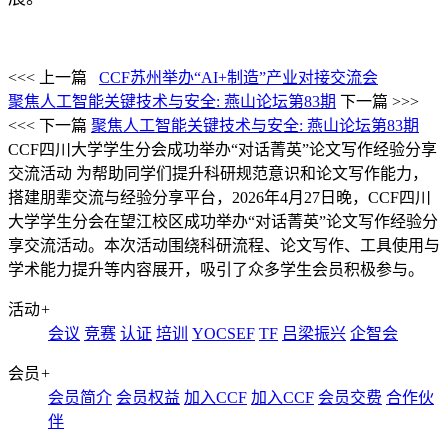
<<< 上一篇
CCF苏州举办“AI+制造”产业对接交流会
聚焦人工智能关键技术与安全: 燕山论坛第83期
下一篇 >>>
<<< 下一篇
聚焦人工智能关键技术与安全: 燕山论坛第83期
CCF四川大学学生分会成功举办“对话菁英”论文写作经验分享
交流活动
为帮助同学们提升科研规范意识和论文写作能力，
搭建朋辈交流与经验分享平台，2026年4月27日晚，CCF四川
大学学生分会在望江校区成功举办“对话菁英”论文写作经验分
享交流活动。本次活动围绕科研流程、论文写作、工具使用与
学术能力提升等内容展开，吸引了众多学生会员积极参与。
活动
+
会议
竞赛
认证
培训
YOCSEF
TF
吕梁振兴
企智会
会员
+
会员简介
会员权益
加入CCF
加入CCF
会员交费
合作伙
伴