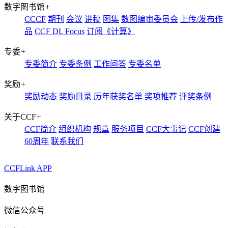
数字图书馆
+
CCCF
期刊
会议
讲稿
图集
数图编审委员会
上传/发布作
品
CCF DL Focus
订阅《计算》
专委
+
专委简介
专委条例
工作问答
专委名单
奖励
+
奖励动态
奖励目录
历年获奖名单
奖项推荐
评奖条例
关于CCF
+
CCF简介
组织机构
规章
服务项目
CCF大事记
CCF创建
60周年
联系我们
CCFLink APP
数字图书馆
微信公众号