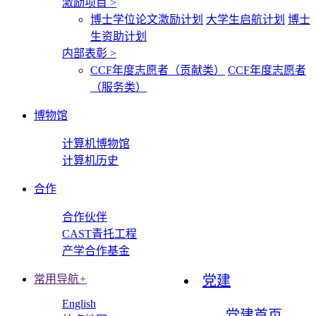
激励项目
>
博士学位论文激励计划
大学生启航计划
博士
生资助计划
内部表彰
>
CCF年度志愿者（贡献类）
CCF年度志愿者
（服务类）
博物馆
计算机博物馆
计算机历史
合作
合作伙伴
CAST青托工程
产学合作基金
常用导航
+
党建
English
党建首页