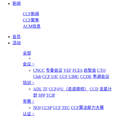
新闻
CCF新闻
CCF聚焦
ACM信息
会员
活动
全部
会议
>
CNCC
专委会议
YEF
FCES
启智会
CTO
Club
CCF UIC
CCF CIMC
CCDE
秀湖会议
培训
>
ADL
TF
CCF@U（走进高校）
CCD
龙星计
划
SPP
TCIP
竞赛
>
NOI
CCSP
CCF TEC
CCF算法能力大赛
认证
>