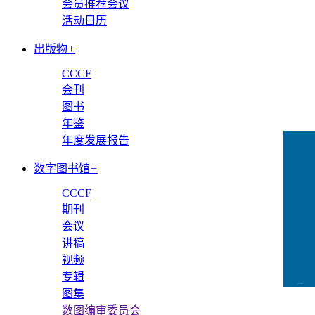
会员推荐会议
活动日历
出版物
+
CCCF
会刊
图书
年鉴
年度发展报告
数字图书馆
+
CCCF
期刊
会议
讲稿
视频
专辑
CCFLink下载
图集
数图编审委员会