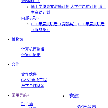
激励项目
>
博士学位论文激励计划
大学生启航计划
博士
生资助计划
内部表彰
>
CCF年度志愿者（贡献类）
CCF年度志愿者
（服务类）
博物馆
计算机博物馆
计算机历史
合作
合作伙伴
CAST青托工程
产学合作基金
常用导航
+
党建
English
党建首页