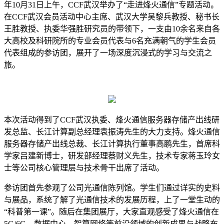
年10月31日上午，CCF武汉举办了“走进烽火通信”专题活动。
在CCF武汉会员活动中心主席、武汉大学吴黎兵教授、秘书长
王胜教授、执委华强胜研究员的带领下，一支由10余名来自各
大高校及科研院所的专业会员代表与6名充满朝气的学生会员
代表组成的参访团，展开了一场深度沉浸式的学习与交流之
旅。
本次活动得到了
CCF武汉执委、烽火通信服务器存储产出线研
发总监、长江计算副总经理袁振涛先生的大力支持。烽火通信
服务器存储产出线总裁、长江计算执行董事高鹏先生，首席科
学家吕建新博士，研发部经理蔡财义先生，技术专家蒋玉玲女
士等公司核心管理层与技术骨干出席了活动。
参访团首先参观了公司光通信陈列馆。学生们通过详实的史料
与展品，系统了解了光通信技术的发展历程，上了一堂生动的
“科普第一课”。随后在集团展厅，大家直观感受了烽火通信在
5G/6G、数据中心、智算网络等前沿领域的创新成果与战略布