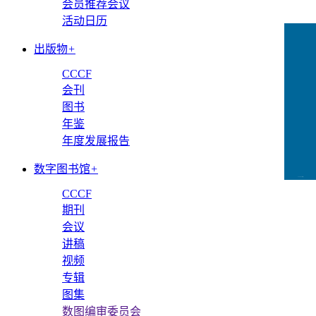
会员推荐会议
活动日历
出版物
+
CCCF
会刊
图书
年鉴
年度发展报告
数字图书馆
+
CCFLink下载
CCCF
期刊
会议
讲稿
视频
专辑
图集
数图编审委员会