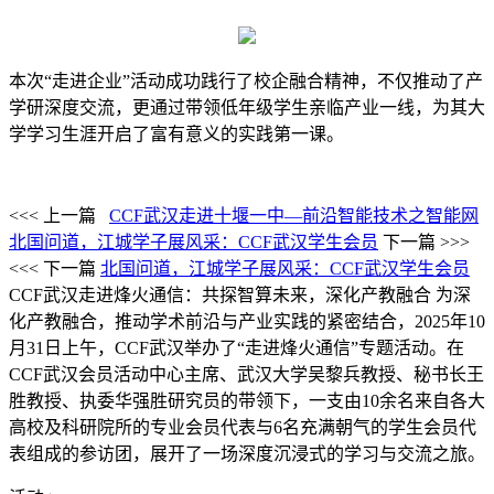
本次
“走进企业”活动成功践行了校企融合精神，不仅推动了产
学研深度交流，更通过带领低年级学生亲临产业一线，为其大
学学习生涯开启了富有意义的实践第一课。
<<< 上一篇
CCF武汉走进十堰一中—前沿智能技术之智能网
北国问道，江城学子展风采：CCF武汉学生会员
下一篇 >>>
<<< 下一篇
北国问道，江城学子展风采：CCF武汉学生会员
CCF武汉走进烽火通信：共探智算未来，深化产教融合
为深
化产教融合，推动学术前沿与产业实践的紧密结合，2025年10
月31日上午，CCF武汉举办了“走进烽火通信”专题活动。在
CCF武汉会员活动中心主席、武汉大学吴黎兵教授、秘书长王
胜教授、执委华强胜研究员的带领下，一支由10余名来自各大
高校及科研院所的专业会员代表与6名充满朝气的学生会员代
表组成的参访团，展开了一场深度沉浸式的学习与交流之旅。