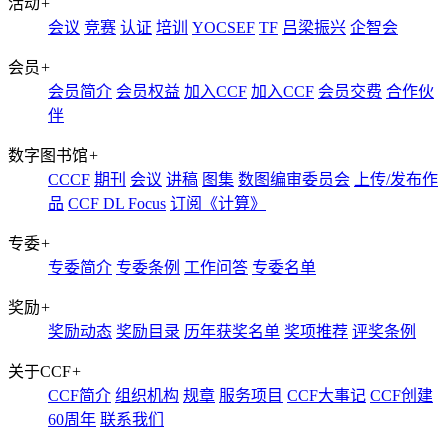
活动
+
会议
竞赛
认证
培训
YOCSEF
TF
吕梁振兴
企智会
会员
+
会员简介
会员权益
加入CCF
加入CCF
会员交费
合作伙
伴
数字图书馆
+
CCCF
期刊
会议
讲稿
图集
数图编审委员会
上传/发布作
品
CCF DL Focus
订阅《计算》
专委
+
专委简介
专委条例
工作问答
专委名单
奖励
+
奖励动态
奖励目录
历年获奖名单
奖项推荐
评奖条例
关于CCF
+
CCF简介
组织机构
规章
服务项目
CCF大事记
CCF创建
60周年
联系我们