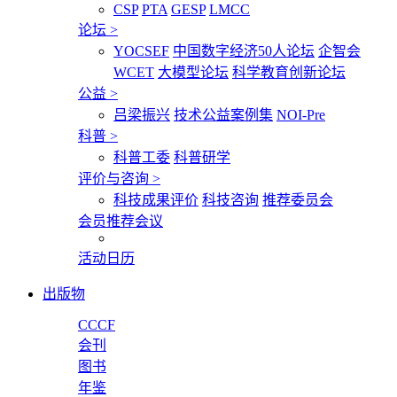
CSP
PTA
GESP
LMCC
论坛
>
YOCSEF
中国数字经济50人论坛
企智会
WCET
大模型论坛
科学教育创新论坛
公益
>
吕梁振兴
技术公益案例集
NOI-Pre
科普
>
科普工委
科普研学
评价与咨询
>
科技成果评价
科技咨询
推荐委员会
会员推荐会议
活动日历
出版物
CCCF
会刊
图书
年鉴