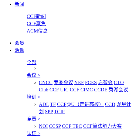
新闻
CCF新闻
CCF聚焦
ACM信息
会员
活动
全部
会议
>
CNCC
专委会议
YEF
FCES
启智会
CTO
Club
CCF UIC
CCF CIMC
CCDE
秀湖会议
培训
>
ADL
TF
CCF@U（走进高校）
CCD
龙星计
划
SPP
TCIP
竞赛
>
NOI
CCSP
CCF TEC
CCF算法能力大赛
认证
>