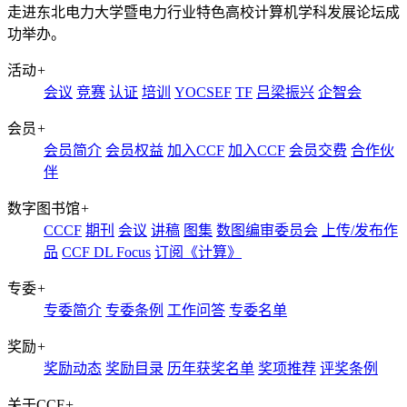
走进东北电力大学暨电力行业特色高校计算机学科发展论坛成
功举办。
活动
+
会议
竞赛
认证
培训
YOCSEF
TF
吕梁振兴
企智会
会员
+
会员简介
会员权益
加入CCF
加入CCF
会员交费
合作伙
伴
数字图书馆
+
CCCF
期刊
会议
讲稿
图集
数图编审委员会
上传/发布作
品
CCF DL Focus
订阅《计算》
专委
+
专委简介
专委条例
工作问答
专委名单
奖励
+
奖励动态
奖励目录
历年获奖名单
奖项推荐
评奖条例
关于CCF
+