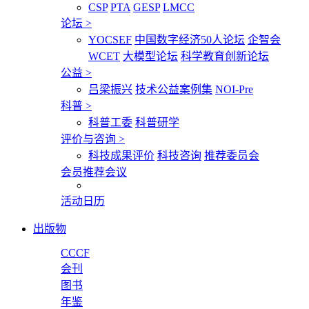
CSP
PTA
GESP
LMCC
论坛
>
YOCSEF
中国数字经济50人论坛
企智会
WCET
大模型论坛
科学教育创新论坛
公益
>
吕梁振兴
技术公益案例集
NOI-Pre
科普
>
科普工委
科普研学
评价与咨询
>
科技成果评价
科技咨询
推荐委员会
会员推荐会议
活动日历
出版物
CCCF
会刊
图书
年鉴