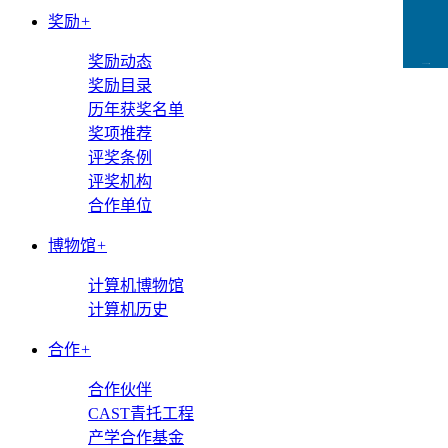
奖励
+
奖励动态
CCFLink下载
奖励目录
历年获奖名单
奖项推荐
评奖条例
评奖机构
合作单位
博物馆
+
计算机博物馆
计算机历史
合作
+
合作伙伴
CAST青托工程
产学合作基金