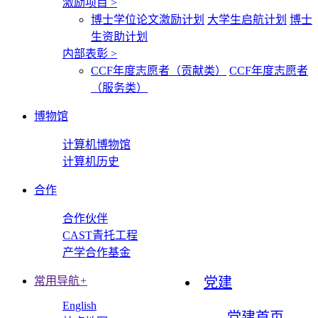
激励项目
>
博士学位论文激励计划
大学生启航计划
博士
生资助计划
内部表彰
>
CCF年度志愿者（贡献类）
CCF年度志愿者
（服务类）
博物馆
计算机博物馆
计算机历史
合作
合作伙伴
CAST青托工程
产学合作基金
常用导航
+
党建
English
党建首页