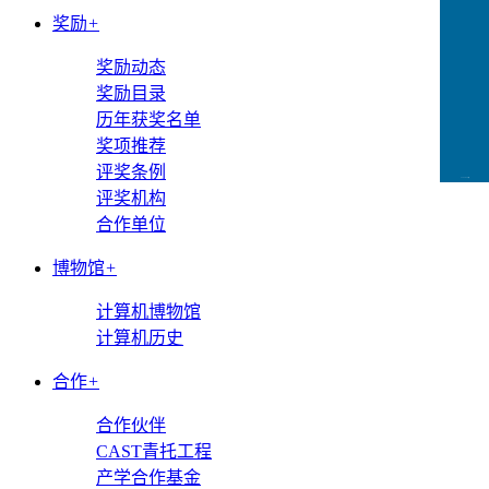
奖励
+
奖励动态
奖励目录
历年获奖名单
奖项推荐
评奖条例
CCFLink下载
评奖机构
合作单位
博物馆
+
计算机博物馆
计算机历史
合作
+
合作伙伴
CAST青托工程
产学合作基金