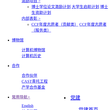
激励项目
>
博士学位论文激励计划
大学生启航计划
博士
生资助计划
内部表彰
>
CCF年度志愿者（贡献类）
CCF年度志愿者
（服务类）
博物馆
计算机博物馆
计算机历史
合作
合作伙伴
CAST青托工程
产学合作基金
常用导航
+
党建
English
党建首页