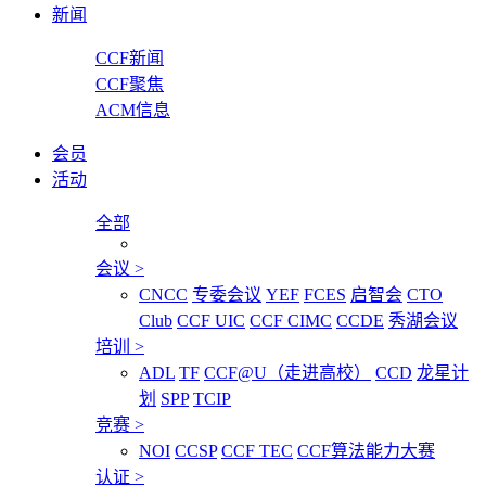
新闻
CCF新闻
CCF聚焦
ACM信息
会员
活动
全部
会议
>
CNCC
专委会议
YEF
FCES
启智会
CTO
Club
CCF UIC
CCF CIMC
CCDE
秀湖会议
培训
>
ADL
TF
CCF@U（走进高校）
CCD
龙星计
划
SPP
TCIP
竞赛
>
NOI
CCSP
CCF TEC
CCF算法能力大赛
认证
>