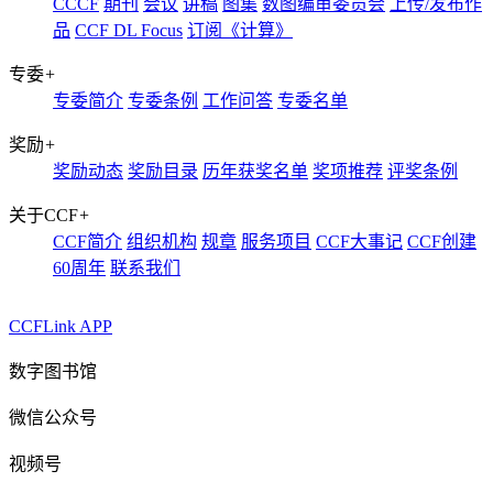
CCCF
期刊
会议
讲稿
图集
数图编审委员会
上传/发布作
品
CCF DL Focus
订阅《计算》
专委
+
专委简介
专委条例
工作问答
专委名单
奖励
+
奖励动态
奖励目录
历年获奖名单
奖项推荐
评奖条例
关于CCF
+
CCF简介
组织机构
规章
服务项目
CCF大事记
CCF创建
60周年
联系我们
CCFLink APP
数字图书馆
微信公众号
视频号