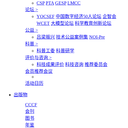
CSP
PTA
GESP
LMCC
论坛
>
YOCSEF
中国数字经济50人论坛
企智会
WCET
大模型论坛
科学教育创新论坛
公益
>
吕梁振兴
技术公益案例集
NOI-Pre
科普
>
科普工委
科普研学
评价与咨询
>
科技成果评价
科技咨询
推荐委员会
会员推荐会议
活动日历
出版物
CCCF
会刊
图书
年鉴