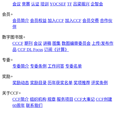
会议
竞赛
认证
培训
YOCSEF
TF
吕梁振兴
企智会
会员
+
会员简介
会员权益
加入CCF
加入CCF
会员交费
合作伙
伴
数字图书馆
+
CCCF
期刊
会议
讲稿
图集
数图编审委员会
上传/发布作
品
CCF DL Focus
订阅《计算》
专委
+
专委简介
专委条例
工作问答
专委名单
奖励
+
奖励动态
奖励目录
历年获奖名单
奖项推荐
评奖条例
关于CCF
+
CCF简介
组织机构
规章
服务项目
CCF大事记
CCF创建
60周年
联系我们