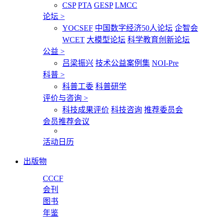
CSP
PTA
GESP
LMCC
论坛
>
YOCSEF
中国数字经济50人论坛
企智会
WCET
大模型论坛
科学教育创新论坛
公益
>
吕梁振兴
技术公益案例集
NOI-Pre
科普
>
科普工委
科普研学
评价与咨询
>
科技成果评价
科技咨询
推荐委员会
会员推荐会议
活动日历
出版物
CCCF
会刊
图书
年鉴