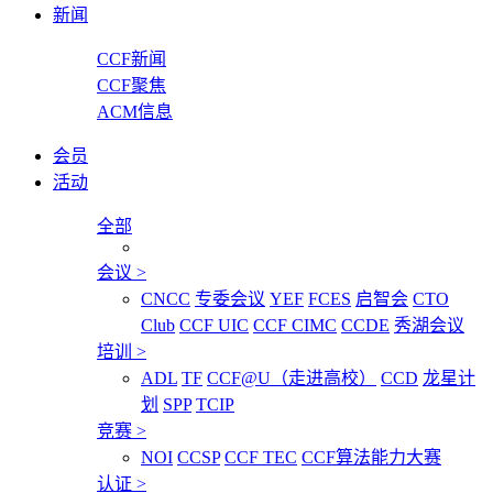
新闻
CCF新闻
CCF聚焦
ACM信息
会员
活动
全部
会议
>
CNCC
专委会议
YEF
FCES
启智会
CTO
Club
CCF UIC
CCF CIMC
CCDE
秀湖会议
培训
>
ADL
TF
CCF@U（走进高校）
CCD
龙星计
划
SPP
TCIP
竞赛
>
NOI
CCSP
CCF TEC
CCF算法能力大赛
认证
>