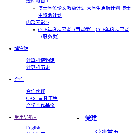
激励项目
>
博士学位论文激励计划
大学生启航计划
博士
生资助计划
内部表彰
>
CCF年度志愿者（贡献类）
CCF年度志愿者
（服务类）
博物馆
计算机博物馆
计算机历史
合作
合作伙伴
CAST青托工程
产学合作基金
常用导航
+
党建
English
党建首页