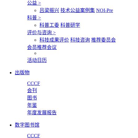
公益
>
吕梁振兴
技术公益案例集
NOI-Pre
科普
>
科普工委
科普研学
评价与咨询
>
科技成果评价
科技咨询
推荐委员会
会员推荐会议
活动日历
出版物
CCCF
会刊
图书
年鉴
年度发展报告
数字图书馆
CCCF