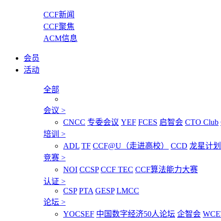
CCF新闻
CCF聚焦
ACM信息
会员
活动
全部
会议
>
CNCC
专委会议
YEF
FCES
启智会
CTO Club
培训
>
ADL
TF
CCF@U（走进高校）
CCD
龙星计划
竞赛
>
NOI
CCSP
CCF TEC
CCF算法能力大赛
认证
>
CSP
PTA
GESP
LMCC
论坛
>
YOCSEF
中国数字经济50人论坛
企智会
WCE