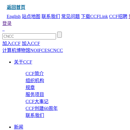
返回首页
English
站点地图
联系我们
常见问题
下载CCFLink
CCF招聘
登录
加入CCF
加入CCF
计算机博物馆
NOI
FCES
CNCC
关于CCF
CCF简介
组织机构
规章
服务项目
CCF大事记
CCF创建60周年
联系我们
新闻