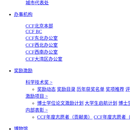
城市代表处
办事机构
CCF北京本部
CCF BC
CCF东北办公室
CCF西北办公室
CCF西南办公室
CCF大湾区办公室
奖励激励
科学技术奖
>
奖励动态
奖励目录
历年获奖名单
奖项推荐
评
激励项目
>
博士学位论文激励计划
大学生启航计划
博士
内部表彰
>
CCF年度志愿者（贡献类）
CCF年度志愿者
博物馆