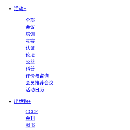
活动
+
全部
会议
培训
竞赛
认证
论坛
公益
科普
评价与咨询
会员推荐会议
活动日历
出版物
+
CCCF
会刊
图书