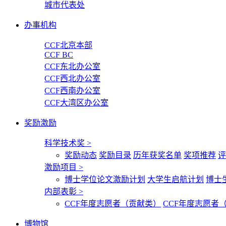
城市代表处
办事机构
CCF北京本部
CCF BC
CCF东北办公室
CCF西北办公室
CCF西南办公室
CCF大湾区办公室
奖励激励
科学技术奖
>
奖励动态
奖励目录
历年获奖名单
奖项推荐
评
激励项目
>
博士学位论文激励计划
大学生启航计划
博士
内部表彰
>
CCF年度志愿者（贡献类）
CCF年度志愿者
博物馆