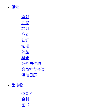
活动
+
全部
会议
培训
竞赛
认证
论坛
公益
科普
评价与咨询
会员推荐会议
活动日历
出版物
+
CCCF
会刊
图书