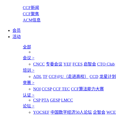
CCF新闻
CCF聚焦
ACM信息
会员
活动
全部
会议
>
CNCC
专委会议
YEF
FCES
启智会
CTO Club
培训
>
ADL
TF
CCF@U（走进高校）
CCD
龙星计划
竞赛
>
NOI
CCSP
CCF TEC
CCF算法能力大赛
认证
>
CSP
PTA
GESP
LMCC
论坛
>
YOCSEF
中国数字经济50人论坛
企智会
WCE