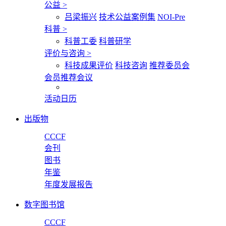
公益
>
吕梁振兴
技术公益案例集
NOI-Pre
科普
>
科普工委
科普研学
评价与咨询
>
科技成果评价
科技咨询
推荐委员会
会员推荐会议
活动日历
出版物
CCCF
会刊
图书
年鉴
年度发展报告
数字图书馆
CCCF