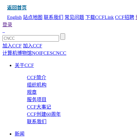
返回首页
English
站点地图
联系我们
常见问题
下载CCFLink
CCF招聘
登录
加入CCF
加入CCF
计算机博物馆
NOI
FCES
CNCC
关于CCF
CCF简介
组织机构
规章
服务项目
CCF大事记
CCF创建60周年
联系我们
新闻