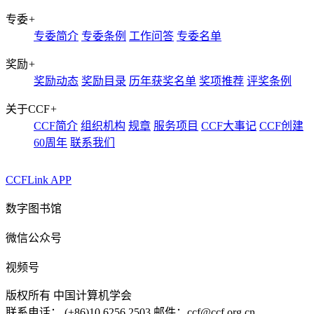
专委
+
专委简介
专委条例
工作问答
专委名单
奖励
+
奖励动态
奖励目录
历年获奖名单
奖项推荐
评奖条例
关于CCF
+
CCF简介
组织机构
规章
服务项目
CCF大事记
CCF创建
60周年
联系我们
CCFLink APP
数字图书馆
微信公众号
视频号
版权所有 中国计算机学会
联系电话： (+86)10 6256 2503 邮件：ccf@ccf.org.cn