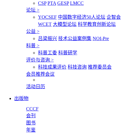
CSP
PTA
GESP
LMCC
论坛
>
YOCSEF
中国数字经济50人论坛
企智会
WCET
大模型论坛
科学教育创新论坛
公益
>
吕梁振兴
技术公益案例集
NOI-Pre
科普
>
科普工委
科普研学
评价与咨询
>
科技成果评价
科技咨询
推荐委员会
会员推荐会议
活动日历
出版物
CCCF
会刊
图书
年鉴