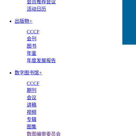
会员推荐会议
活动日历
出版物
+
CCCF
会刊
CCFLink下载
图书
年鉴
年度发展报告
数字图书馆
+
CCCF
期刊
会议
讲稿
视频
专辑
图集
数图编审委员会