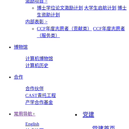
激励项目
>
博士学位论文激励计划
大学生启航计划
博士
生资助计划
内部表彰
>
CCF年度志愿者（贡献类）
CCF年度志愿者
（服务类）
博物馆
计算机博物馆
计算机历史
合作
合作伙伴
CAST青托工程
产学合作基金
常用导航
+
党建
English
党建首页