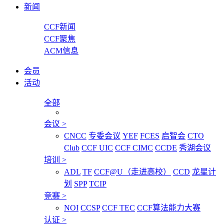
新闻
CCF新闻
CCF聚焦
ACM信息
会员
活动
全部
会议
>
CNCC
专委会议
YEF
FCES
启智会
CTO
Club
CCF UIC
CCF CIMC
CCDE
秀湖会议
培训
>
ADL
TF
CCF@U（走进高校）
CCD
龙星计
划
SPP
TCIP
竞赛
>
NOI
CCSP
CCF TEC
CCF算法能力大赛
认证
>