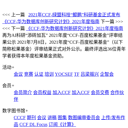
<<< 上一篇
2021年CCF-绿盟科技“鲲鹏”科研基金正式发布
《CCF-华为数据库创新研究计划》2021年度指南
下一篇 >>>
<<< 下一篇
《CCF-华为数据库创新研究计划》2021年度指南
再为AI科研“添砖加瓦” 2021年度“CCF-百度松果基金”评审结
果公示
2021年7月8日，2021年度“CCF-百度松果基金”（以下
简称松果基金）评审结果正式对外公示。最终评选出36位青年
学者获得本年度松果基金资助。
活动
+
会议
竞赛
认证
培训
YOCSEF
TF
吕梁振兴
企智会
会员
+
会员简介
会员权益
加入CCF
加入CCF
会员交费
合作伙
伴
数字图书馆
+
CCCF
期刊
会议
讲稿
图集
数图编审委员会
上传/发布作
品
CCF DL Focus
订阅《计算》