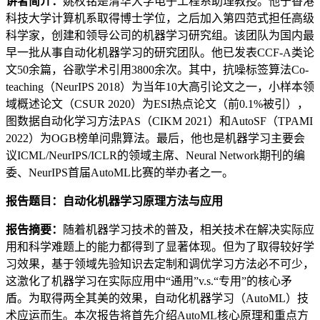
讲者简介：
姚权铭是清华大学电子工程系助理教授。他于香港
科技大学计算机系取得博士学位，之后加入第四范式担任高级
科学家，创建和领导公司的机器学习研究组。该团队为国内最
早一批从事自动化机器学习的研究团队。他已发表CCF-A类论
文50余篇，谷歌学术引用3800余次。其中，抗噪标签算法Co-
teaching（NeurIPS 2018）为当年10大高引论文之一，小样本领
域概述论文（CSUR 2020）为ESI热点论文（前0.1%被引），
图数据自动化学习方法PAS（CIKM 2021）和AutoSF（TPAMI
2022）为OGB榜单问鼎算法。最后，他也是机器学习主要会
议ICML/NeurIPS/ICLR的领域主席、Neural Network期刊的编
委、NeurIPS首届AutoML比赛的举办者之一。
报告题目：自动化机器学习原理方法与应用
报告摘要：
随着机器学习技术的普及，相关技术在解决实际应
用和科学难题上的能力都得到了显著体现。但为了取得较好学
习效果，基于领域先验知识去定制和调优学习方法必不可少，
这激化了机器学习在实际应用中“通用”v.s.“专用”的核心矛
盾。为取得两全其美的效果，自动化机器学习（AutoML）技
术应运而生。本次报告将首先介绍AutoML核心原理和重点方