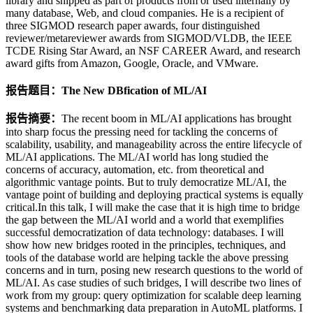
library and shipped as part of products from or used internally by
many database, Web, and cloud companies. He is a recipient of
three SIGMOD research paper awards, four distinguished
reviewer/metareviewer awards from SIGMOD/VLDB, the IEEE
TCDE Rising Star Award, an NSF CAREER Award, and research
award gifts from Amazon, Google, Oracle, and VMware.
报告题目：The New DBfication of ML/AI
报告摘要：
The recent boom in ML/AI applications has brought
into sharp focus the pressing need for tackling the concerns of
scalability, usability, and manageability across the entire lifecycle of
ML/AI applications. The ML/AI world has long studied the
concerns of accuracy, automation, etc. from theoretical and
algorithmic vantage points. But to truly democratize ML/AI, the
vantage point of building and deploying practical systems is equally
critical.In this talk, I will make the case that it is high time to bridge
the gap between the ML/AI world and a world that exemplifies
successful democratization of data technology: databases. I will
show how new bridges rooted in the principles, techniques, and
tools of the database world are helping tackle the above pressing
concerns and in turn, posing new research questions to the world of
ML/AI. As case studies of such bridges, I will describe two lines of
work from my group: query optimization for scalable deep learning
systems and benchmarking data preparation in AutoML platforms. I