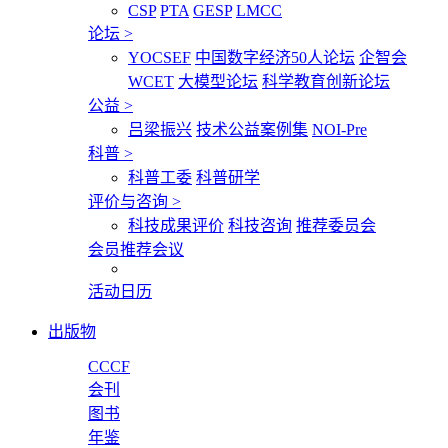
CSP
PTA
GESP
LMCC
论坛
>
YOCSEF
中国数字经济50人论坛
企智会
WCET
大模型论坛
科学教育创新论坛
公益
>
吕梁振兴
技术公益案例集
NOI-Pre
科普
>
科普工委
科普研学
评价与咨询
>
科技成果评价
科技咨询
推荐委员会
会员推荐会议
活动日历
出版物
CCCF
会刊
图书
年鉴