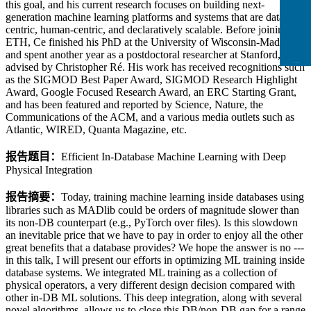
this goal, and his current research focuses on building next-
generation machine learning platforms and systems that are data-
centric, human-centric, and declaratively scalable. Before joining
ETH, Ce finished his PhD at the University of Wisconsin-Madison
and spent another year as a postdoctoral researcher at Stanford, both
advised by Christopher Ré. His work has received recognitions such
CCFLink下载
as the SIGMOD Best Paper Award, SIGMOD Research Highlight
Award, Google Focused Research Award, an ERC Starting Grant,
and has been featured and reported by Science, Nature, the
Communications of the ACM, and a various media outlets such as
Atlantic, WIRED, Quanta Magazine, etc.
报告题目：
Efficient In-Database Machine Learning with Deep
Physical Integration
报告摘要：
Today, training machine learning inside databases using
libraries such as MADlib could be orders of magnitude slower than
its non-DB counterpart (e.g., PyTorch over files). Is this slowdown
an inevitable price that we have to pay in order to enjoy all the other
great benefits that a database provides? We hope the answer is no ---
in this talk, I will present our efforts in optimizing ML training inside
database systems. We integrated ML training as a collection of
physical operators, a very different design decision compared with
other in-DB ML solutions. This deep integration, along with several
novel algorithms, allows us to close this DB/non-DB gap for a range