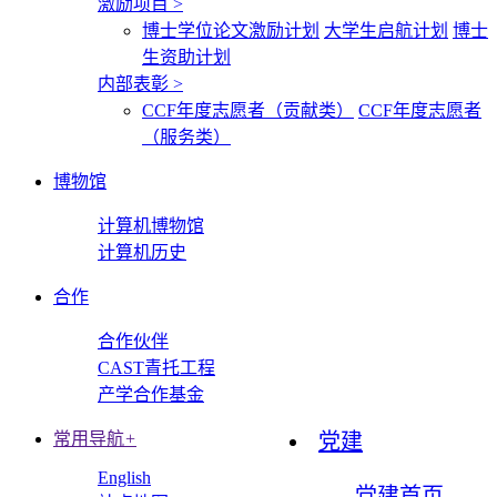
激励项目
>
博士学位论文激励计划
大学生启航计划
博士
生资助计划
内部表彰
>
CCF年度志愿者（贡献类）
CCF年度志愿者
（服务类）
博物馆
计算机博物馆
计算机历史
合作
合作伙伴
CAST青托工程
产学合作基金
常用导航
+
党建
English
党建首页