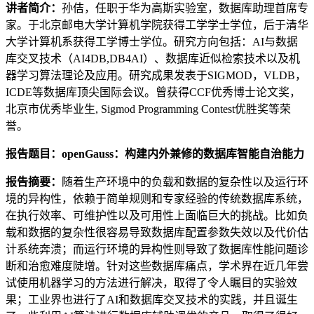
讲者简介：
孙佶，任职于华为高斯实验室，数据库助理首席专
家。于北京邮电大学计算机学院获得工学学士学位，后于清华
大学计算机系获得工学博士学位。研究方向包括：AI与数据
库交叉技术（AI4DB,DB4AI）、数据库近似检索技术以及机
器学习算法理论及应用。研究成果发表于SIGMOD，VLDB，
ICDE等数据库顶尖国际会议。曾获得CCF优秀博士论文奖，
北京市优秀毕业生, Sigmod Programming Contest优胜奖等荣
誉。
报告题目：
openGauss：构建内外兼修的数据库智能自治能力
报告摘要：
随着生产环境中的负载和数据的复杂性以及运行环
境的异构性，依赖于简单规则和专家经验的传统数据库系统，
在执行效率、可维护性以及可用性上面临巨大的挑战。比如负
载和数据的复杂性很容易导致数据库配置参数失效以及代价估
计系统奔溃；而运行环境的异构性则导致了数据库性能问题诊
断和治愈难度陡增。针对这些数据库痛点，学术界在近几年尝
试使用机器学习的方法进行解决，取得了令人瞩目的实验效
果；工业界也进行了AI和数据库交叉技术的实践，并且诞生