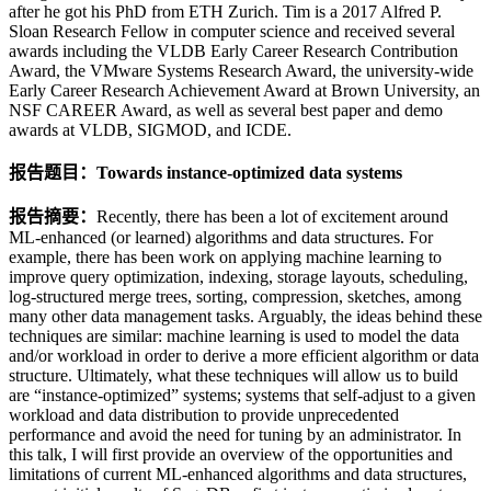
after he got his PhD from ETH Zurich. Tim is a 2017 Alfred P.
Sloan Research Fellow in computer science and received several
awards including the VLDB Early Career Research Contribution
Award, the VMware Systems Research Award, the university-wide
Early Career Research Achievement Award at Brown University, an
NSF CAREER Award, as well as several best paper and demo
awards at VLDB, SIGMOD, and ICDE.
报告题目：Towards instance-optimized data systems
报告摘要：
Recently, there has been a lot of excitement around
ML-enhanced (or learned) algorithms and data structures. For
example, there has been work on applying machine learning to
improve query optimization, indexing, storage layouts, scheduling,
log-structured merge trees, sorting, compression, sketches, among
many other data management tasks. Arguably, the ideas behind these
techniques are similar: machine learning is used to model the data
and/or workload in order to derive a more efficient algorithm or data
structure. Ultimately, what these techniques will allow us to build
are “instance-optimized” systems; systems that self-adjust to a given
workload and data distribution to provide unprecedented
performance and avoid the need for tuning by an administrator. In
this talk, I will first provide an overview of the opportunities and
limitations of current ML-enhanced algorithms and data structures,