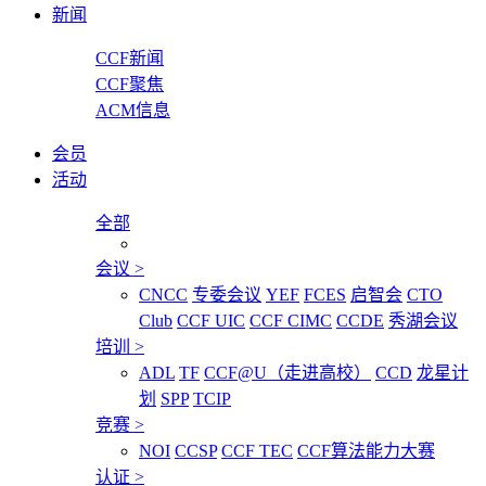
新闻
CCF新闻
CCF聚焦
ACM信息
会员
活动
全部
会议
>
CNCC
专委会议
YEF
FCES
启智会
CTO
Club
CCF UIC
CCF CIMC
CCDE
秀湖会议
培训
>
ADL
TF
CCF@U（走进高校）
CCD
龙星计
划
SPP
TCIP
竞赛
>
NOI
CCSP
CCF TEC
CCF算法能力大赛
认证
>