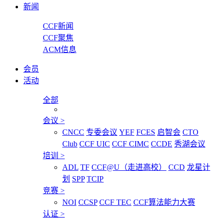
新闻
CCF新闻
CCF聚焦
ACM信息
会员
活动
全部
会议
>
CNCC
专委会议
YEF
FCES
启智会
CTO
Club
CCF UIC
CCF CIMC
CCDE
秀湖会议
培训
>
ADL
TF
CCF@U（走进高校）
CCD
龙星计
划
SPP
TCIP
竞赛
>
NOI
CCSP
CCF TEC
CCF算法能力大赛
认证
>