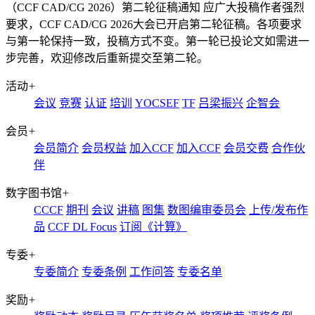
（CCF CAD/CG 2026）第二轮征稿通知
应广大投稿作者强烈
要求，CCF CAD/CG 2026大会已开启第二轮征稿。各项要求
与第一轮保持一致，投稿方式不变。第一轮已投论文如需进一
步完善，欢迎修改后重新提交至第二轮。
活动
+
会议
竞赛
认证
培训
YOCSEF
TF
吕梁振兴
企智会
会员
+
会员简介
会员权益
加入CCF
加入CCF
会员交费
合作伙
伴
数字图书馆
+
CCCF
期刊
会议
讲稿
图集
数图编审委员会
上传/发布作
品
CCF DL Focus
订阅《计算》
专委
+
专委简介
专委条例
工作问答
专委名单
奖励
+