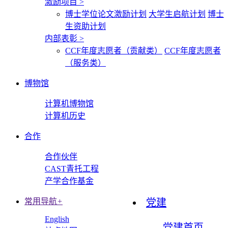
激励项目
>
博士学位论文激励计划
大学生启航计划
博士
生资助计划
内部表彰
>
CCF年度志愿者（贡献类）
CCF年度志愿者
（服务类）
博物馆
计算机博物馆
计算机历史
合作
合作伙伴
CAST青托工程
产学合作基金
常用导航
+
党建
English
党建首页