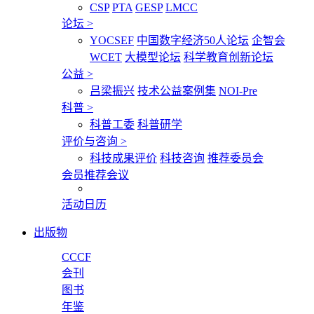
CSP
PTA
GESP
LMCC
论坛
>
YOCSEF
中国数字经济50人论坛
企智会
WCET
大模型论坛
科学教育创新论坛
公益
>
吕梁振兴
技术公益案例集
NOI-Pre
科普
>
科普工委
科普研学
评价与咨询
>
科技成果评价
科技咨询
推荐委员会
会员推荐会议
活动日历
出版物
CCCF
会刊
图书
年鉴