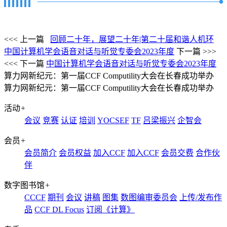
<<< 上一篇
回顾二十年，展望二十年|第二十届和谐人机环
中国计算机学会语音对话与听觉专委会2023年度
下一篇 >>>
<<< 下一篇
中国计算机学会语音对话与听觉专委会2023年度
算力网新纪元：第一届CCF Computility大会在长春成功举办
算力网新纪元：第一届CCF Computility大会在长春成功举办
活动
+
会议
竞赛
认证
培训
YOCSEF
TF
吕梁振兴
企智会
会员
+
会员简介
会员权益
加入CCF
加入CCF
会员交费
合作伙
伴
数字图书馆
+
CCCF
期刊
会议
讲稿
图集
数图编审委员会
上传/发布作
品
CCF DL Focus
订阅《计算》