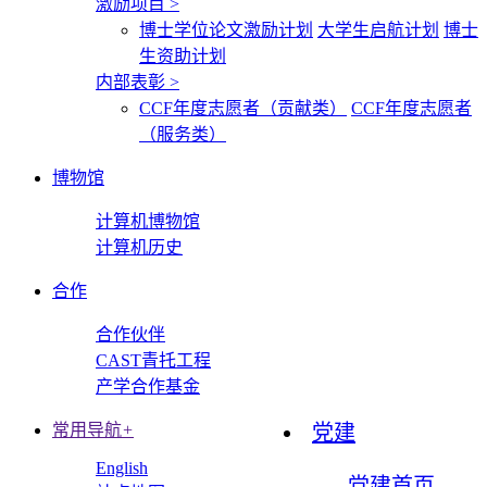
激励项目
>
博士学位论文激励计划
大学生启航计划
博士
生资助计划
内部表彰
>
CCF年度志愿者（贡献类）
CCF年度志愿者
（服务类）
博物馆
计算机博物馆
计算机历史
合作
合作伙伴
CAST青托工程
产学合作基金
常用导航
+
党建
English
党建首页