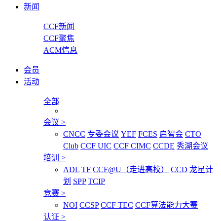
新闻
CCF新闻
CCF聚焦
ACM信息
会员
活动
全部
会议
>
CNCC
专委会议
YEF
FCES
启智会
CTO
Club
CCF UIC
CCF CIMC
CCDE
秀湖会议
培训
>
ADL
TF
CCF@U（走进高校）
CCD
龙星计
划
SPP
TCIP
竞赛
>
NOI
CCSP
CCF TEC
CCF算法能力大赛
认证
>