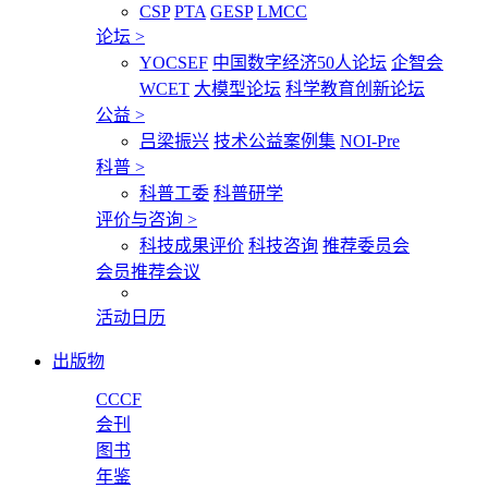
CSP
PTA
GESP
LMCC
论坛
>
YOCSEF
中国数字经济50人论坛
企智会
WCET
大模型论坛
科学教育创新论坛
公益
>
吕梁振兴
技术公益案例集
NOI-Pre
科普
>
科普工委
科普研学
评价与咨询
>
科技成果评价
科技咨询
推荐委员会
会员推荐会议
活动日历
出版物
CCCF
会刊
图书
年鉴