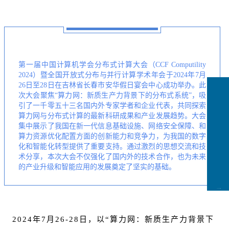
第一届中国计算机学会分布式计算大会（CCF Computility
2024）暨全国开放式分布与并行计算学术年会于2024年7月
26日至28日在吉林省长春市安华假日宴会中心成功举办。此
次大会聚焦“算力网：新质生产力背景下的分布式系统”，吸
引了一千零五十三名国内外专家学者和企业代表，共同探索
算力网与分布式计算的最新科研成果和产业发展趋势。大会
集中展示了我国在新一代信息基础设施、网络安全保障、和
算力资源优化配置方面的创新能力和竞争力，为我国的数字
化和智能化转型提供了重要支持。通过激烈的思想交流和技
术分享，本次大会不仅强化了国内外的技术合作，也为未来
的产业升级和智能应用的发展奠定了坚实的基础。
CCFLink下载
2024年7月26-28日，以“算力网：新质生产力背景下