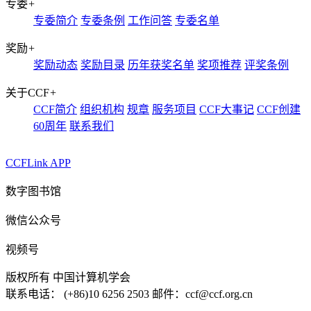
专委
+
专委简介
专委条例
工作问答
专委名单
奖励
+
奖励动态
奖励目录
历年获奖名单
奖项推荐
评奖条例
关于CCF
+
CCF简介
组织机构
规章
服务项目
CCF大事记
CCF创建
60周年
联系我们
CCFLink APP
数字图书馆
微信公众号
视频号
版权所有 中国计算机学会
联系电话： (+86)10 6256 2503 邮件：ccf@ccf.org.cn