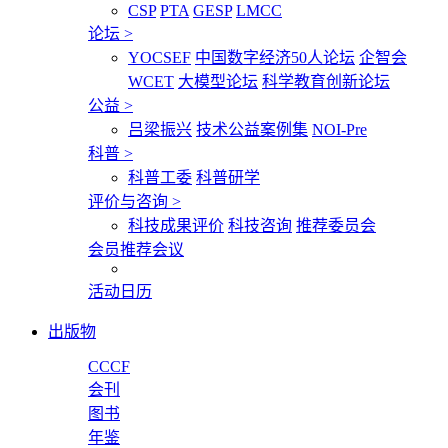
CSP
PTA
GESP
LMCC
论坛
>
YOCSEF
中国数字经济50人论坛
企智会
WCET
大模型论坛
科学教育创新论坛
公益
>
吕梁振兴
技术公益案例集
NOI-Pre
科普
>
科普工委
科普研学
评价与咨询
>
科技成果评价
科技咨询
推荐委员会
会员推荐会议
活动日历
出版物
CCCF
会刊
图书
年鉴