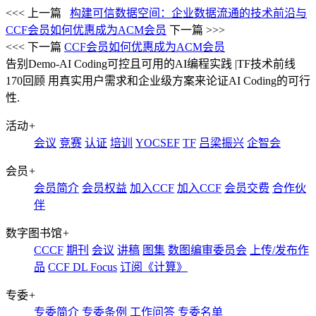
<<< 上一篇
构建可信数据空间：企业数据流通的技术前沿与
CCF会员如何优惠成为ACM会员
下一篇 >>>
<<< 下一篇
CCF会员如何优惠成为ACM会员
告别Demo-AI Coding可控且可用的AI编程实践 |TF技术前线
170回顾
用真实用户需求和企业级方案来论证AI Coding的可行
性.
活动
+
会议
竞赛
认证
培训
YOCSEF
TF
吕梁振兴
企智会
会员
+
会员简介
会员权益
加入CCF
加入CCF
会员交费
合作伙
伴
数字图书馆
+
CCCF
期刊
会议
讲稿
图集
数图编审委员会
上传/发布作
品
CCF DL Focus
订阅《计算》
专委
+
专委简介
专委条例
工作问答
专委名单