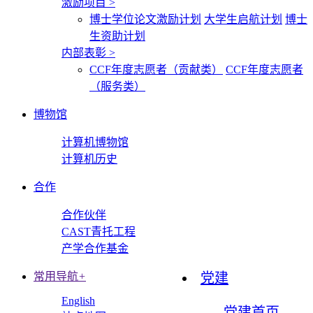
激励项目
>
博士学位论文激励计划
大学生启航计划
博士
生资助计划
内部表彰
>
CCF年度志愿者（贡献类）
CCF年度志愿者
（服务类）
博物馆
计算机博物馆
计算机历史
合作
合作伙伴
CAST青托工程
产学合作基金
常用导航
+
党建
English
党建首页