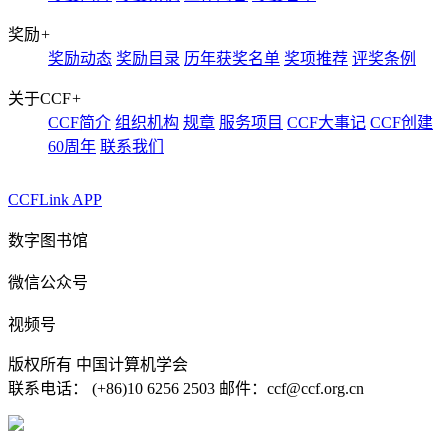
奖励
+
奖励动态
奖励目录
历年获奖名单
奖项推荐
评奖条例
关于CCF
+
CCF简介
组织机构
规章
服务项目
CCF大事记
CCF创建
60周年
联系我们
CCFLink APP
数字图书馆
微信公众号
视频号
版权所有 中国计算机学会
联系电话： (+86)10 6256 2503 邮件：ccf@ccf.org.cn
京公网安备 11010802032778号
京ICP备13000930号-4