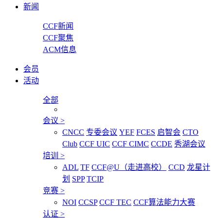
新闻
CCF新闻
CCF聚焦
ACM信息
会员
活动
全部
会议
>
CNCC
专委会议
YEF
FCES
启智会
CTO
Club
CCF UIC
CCF CIMC
CCDE
秀湖会议
培训
>
ADL
TF
CCF@U（走进高校）
CCD
龙星计
划
SPP
TCIP
竞赛
>
NOI
CCSP
CCF TEC
CCF算法能力大赛
认证
>