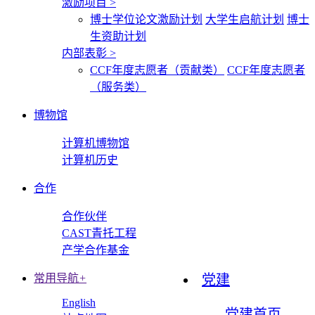
激励项目
>
博士学位论文激励计划
大学生启航计划
博士
生资助计划
内部表彰
>
CCF年度志愿者（贡献类）
CCF年度志愿者
（服务类）
博物馆
计算机博物馆
计算机历史
合作
合作伙伴
CAST青托工程
产学合作基金
常用导航
+
党建
English
党建首页