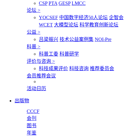
CSP
PTA
GESP
LMCC
论坛
>
YOCSEF
中国数字经济50人论坛
企智会
WCET
大模型论坛
科学教育创新论坛
公益
>
吕梁振兴
技术公益案例集
NOI-Pre
科普
>
科普工委
科普研学
评价与咨询
>
科技成果评价
科技咨询
推荐委员会
会员推荐会议
活动日历
出版物
CCCF
会刊
图书
年鉴