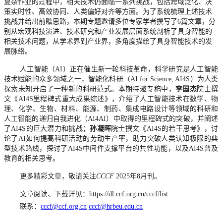
复杂作业的过程中，相关技术仍面临一系列挑战，包括跨域泛化、决
策实时性、高效协同、人类偏好对齐等方面。为了系统梳理上述技术
挑战并给出前瞻思路，本期专题邀请多位专家学者撰写了
6
篇文章，分
别从宏观科技演进、技术研究和产业发展层面系统剖析了具身智能的
相关技术问题，从学术界到产业界，多角度描绘了具身智能技术的发
展脉络。
人工智能（
AI
）正在催生新一轮科技革命，科学研究是人工智能
技术赋能的众多领域之一，智能化科研（
AI for Science, AI4S
）为人类
探索未知开启了一种新的科研范式。本期特邀专稿中，
李国杰
院士撰
文《
AI4S
里程碑式重大成果综述》，介绍了人工智能技术在数学、物
理、化学、生物、材料、能源、制药、集成电路设计等领域的科研和
人工智能的递归自我进化（
AI4AI
）中取得的里程碑式的突破，并阐述
了
AI4S
的巨大潜力和挑战；
孙凝晖
院士撰文《
AI4S
的若干思考》，讨
论了
AI
如何提高科研活动的劳动生产率，助力突破人类认知极限的典
型技术路线，探讨了
AI4S
中间件支撑平台的共性功能，以及
AI4S
普及
教育的相关思考。
更多精彩文章，敬请关注
CCCF
2025
年
8
月刊。
文章阅读、下载详见：
https://dl.ccf.org.cn/cccf/list
联系：
cccf@ccf.org.cn
cccf@hrbeu.edu.cn