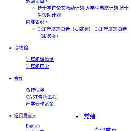
激励项目
>
博士学位论文激励计划
大学生启航计划
博士
生资助计划
内部表彰
>
CCF年度志愿者（贡献类）
CCF年度志愿者
（服务类）
博物馆
计算机博物馆
计算机历史
合作
合作伙伴
CAST青托工程
产学合作基金
常用导航
+
党建
English
党建首页