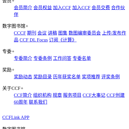
会员
+
会员简介
会员权益
加入CCF
加入CCF
会员交费
合作伙
伴
数字图书馆
+
CCCF
期刊
会议
讲稿
图集
数图编审委员会
上传/发布作
品
CCF DL Focus
订阅《计算》
专委
+
专委简介
专委条例
工作问答
专委名单
奖励
+
奖励动态
奖励目录
历年获奖名单
奖项推荐
评奖条例
关于CCF
+
CCF简介
组织机构
规章
服务项目
CCF大事记
CCF创建
60周年
联系我们
CCFLink APP