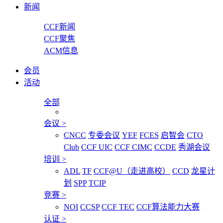
新闻
CCF新闻
CCF聚焦
ACM信息
会员
活动
全部
会议
>
CNCC
专委会议
YEF
FCES
启智会
CTO
Club
CCF UIC
CCF CIMC
CCDE
秀湖会议
培训
>
ADL
TF
CCF@U（走进高校）
CCD
龙星计
划
SPP
TCIP
竞赛
>
NOI
CCSP
CCF TEC
CCF算法能力大赛
认证
>