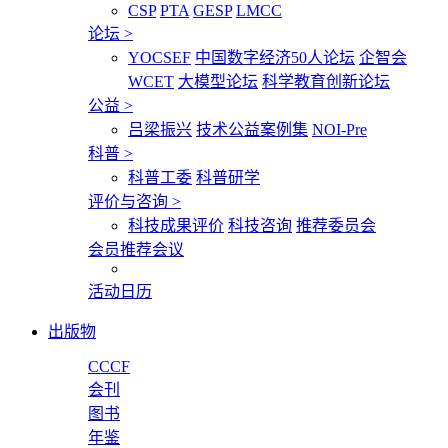
CSP
PTA
GESP
LMCC
论坛
>
YOCSEF
中国数字经济50人论坛
企智会
WCET
大模型论坛
科学教育创新论坛
公益
>
吕梁振兴
技术公益案例集
NOI-Pre
科普
>
科普工委
科普研学
评价与咨询
>
科技成果评价
科技咨询
推荐委员会
会员推荐会议
活动日历
出版物
CCCF
会刊
图书
年鉴