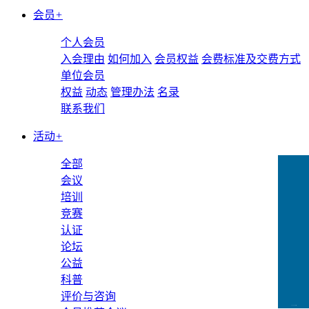
会员
+
个人会员
入会理由
如何加入
会员权益
会费标准及交费方式
单位会员
权益
动态
管理办法
名录
联系我们
活动
+
全部
会议
培训
竞赛
认证
论坛
公益
科普
评价与咨询
CCFLink下载