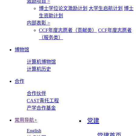
激励项目
>
博士学位论文激励计划
大学生启航计划
博士
生资助计划
内部表彰
>
CCF年度志愿者（贡献类）
CCF年度志愿者
（服务类）
博物馆
计算机博物馆
计算机历史
合作
合作伙伴
CAST青托工程
产学合作基金
常用导航
+
党建
English
党建首页