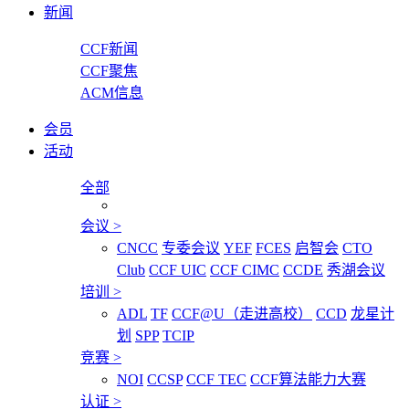
新闻
CCF新闻
CCF聚焦
ACM信息
会员
活动
全部
会议
>
CNCC
专委会议
YEF
FCES
启智会
CTO
Club
CCF UIC
CCF CIMC
CCDE
秀湖会议
培训
>
ADL
TF
CCF@U（走进高校）
CCD
龙星计
划
SPP
TCIP
竞赛
>
NOI
CCSP
CCF TEC
CCF算法能力大赛
认证
>