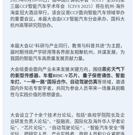
三届CCF智能汽车学术年会（CIVS 2025）将在杭州·海外
海皇冠大酒店举行，该会议是CCF面向智能汽车领域举办
的重要会议。本届大会由CCF智能汽车分会承办、国科大
杭州高等研究院协办。
本届大会以“科研与产业同行，教育与科普共进”为主题，
届时期待政产学研用等各界朋友相聚杭州，共谋发展，为
我国的智能汽车高质量发展贡献力量。
大会组委会面向产业未来发展关键方向，围绕
恶劣天气下
的新型传感器、车载RISC-V芯片、量子保密通信、智能
车灯、“一带一路”国际合作、自动驾驶仿真
等领域，邀请
国内外知名专家学者，共同为参会人员带来一场兼具前瞻
性与实践价值的思想盛会。
大会设立了十余个技术分论坛，包括“高校学院院长及企
业研发负责人论坛”、“投融资、国际化及海外华人学者论
坛”、“芯片论坛”、“自动驾驶论坛” 、“智能汽车安全”等
论坛，把研究人员、产业实践者、政府人员和公众紧密连