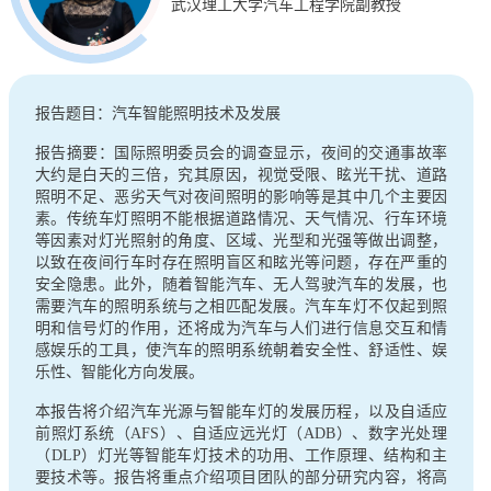
武汉理工大学汽车工程学院副教授
报告题目：汽车智能照明技术及发展
报告摘要：国际照明委员会的调查显示，夜间的交通事故率
大约是白天的三倍，究其原因，视觉受限、眩光干扰、道路
照明不足、恶劣天气对夜间照明的影响等是其中几个主要因
素。传统车灯照明不能根据道路情况、天气情况、行车环境
等因素对灯光照射的角度、区域、光型和光强等做出调整，
以致在夜间行车时存在照明盲区和眩光等问题，存在严重的
安全隐患。此外，随着智能汽车、无人驾驶汽车的发展，也
需要汽车的照明系统与之相匹配发展。汽车车灯不仅起到照
明和信号灯的作用，还将成为汽车与人们进行信息交互和情
感娱乐的工具，使汽车的照明系统朝着安全性、舒适性、娱
乐性、智能化方向发展。
本报告将介绍汽车光源与智能车灯的发展历程，以及自适应
前照灯系统（AFS）、自适应远光灯（ADB）、数字光处理
（DLP）灯光等智能车灯技术的功用、工作原理、结构和主
要技术等。报告将重点介绍项目团队的部分研究内容，将高