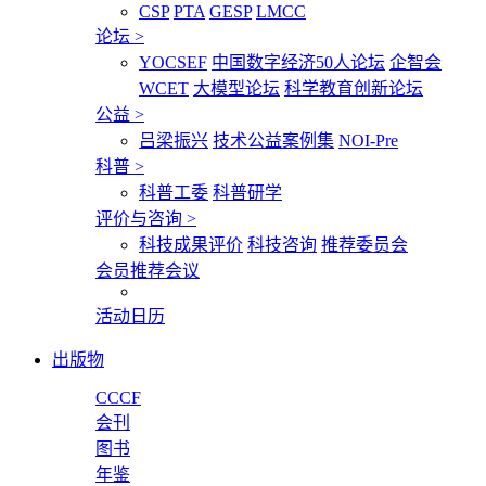
CSP
PTA
GESP
LMCC
论坛
>
YOCSEF
中国数字经济50人论坛
企智会
WCET
大模型论坛
科学教育创新论坛
公益
>
吕梁振兴
技术公益案例集
NOI-Pre
科普
>
科普工委
科普研学
评价与咨询
>
科技成果评价
科技咨询
推荐委员会
会员推荐会议
活动日历
出版物
CCCF
会刊
图书
年鉴