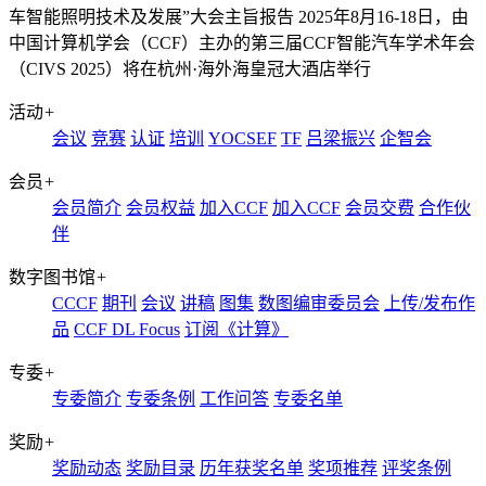
车智能照明技术及发展”大会主旨报告
2025年8月16-18日，由
中国计算机学会（CCF）主办的第三届CCF智能汽车学术年会
（CIVS 2025）将在杭州·海外海皇冠大酒店举行
活动
+
会议
竞赛
认证
培训
YOCSEF
TF
吕梁振兴
企智会
会员
+
会员简介
会员权益
加入CCF
加入CCF
会员交费
合作伙
伴
数字图书馆
+
CCCF
期刊
会议
讲稿
图集
数图编审委员会
上传/发布作
品
CCF DL Focus
订阅《计算》
专委
+
专委简介
专委条例
工作问答
专委名单
奖励
+
奖励动态
奖励目录
历年获奖名单
奖项推荐
评奖条例