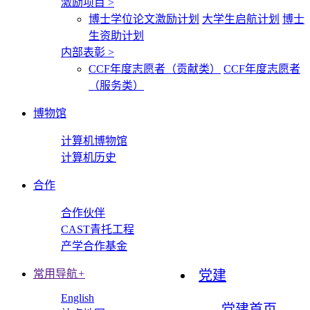
激励项目
>
博士学位论文激励计划
大学生启航计划
博士
生资助计划
内部表彰
>
CCF年度志愿者（贡献类）
CCF年度志愿者
（服务类）
博物馆
计算机博物馆
计算机历史
合作
合作伙伴
CAST青托工程
产学合作基金
常用导航
+
党建
English
党建首页