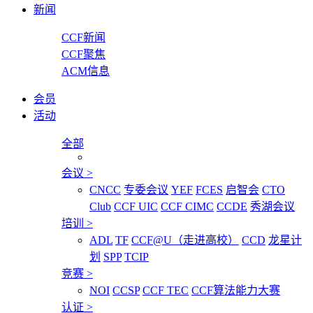
新闻
CCF新闻
CCF聚焦
ACM信息
会员
活动
全部
会议
>
CNCC
专委会议
YEF
FCES
启智会
CTO
Club
CCF UIC
CCF CIMC
CCDE
秀湖会议
培训
>
ADL
TF
CCF@U（走进高校）
CCD
龙星计
划
SPP
TCIP
竞赛
>
NOI
CCSP
CCF TEC
CCF算法能力大赛
认证
>