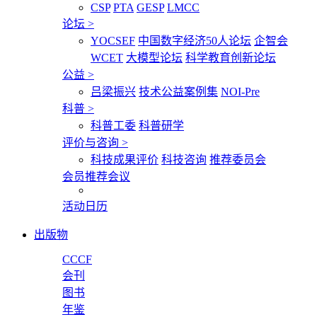
CSP
PTA
GESP
LMCC
论坛
>
YOCSEF
中国数字经济50人论坛
企智会
WCET
大模型论坛
科学教育创新论坛
公益
>
吕梁振兴
技术公益案例集
NOI-Pre
科普
>
科普工委
科普研学
评价与咨询
>
科技成果评价
科技咨询
推荐委员会
会员推荐会议
活动日历
出版物
CCCF
会刊
图书
年鉴