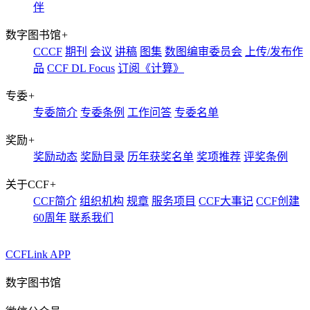
伴
数字图书馆
+
CCCF
期刊
会议
讲稿
图集
数图编审委员会
上传/发布作
品
CCF DL Focus
订阅《计算》
专委
+
专委简介
专委条例
工作问答
专委名单
奖励
+
奖励动态
奖励目录
历年获奖名单
奖项推荐
评奖条例
关于CCF
+
CCF简介
组织机构
规章
服务项目
CCF大事记
CCF创建
60周年
联系我们
CCFLink APP
数字图书馆