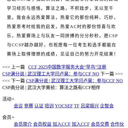
学习经历与感悟。算法之路，不积跬步，无以至千
里。我会永远热爱算法，热爱它的那份纯粹、巧妙，
热爱思考时给我的启发，热爱AC时的那份惊喜与欢
乐，热爱赛场上与队友一同拼搏的分分秒秒。愿CSP
与CCSP越办越好，也祝愿每一位考生和选手都能在
赛场上取得理想的成绩，见证自己的努力开花结果！
<<< 上一篇
CCF 2025中国数字服务大会“早鸟”注册
CSP满分说 | 武汉理工大学闫卢昊：参与CCF NO
下一篇 >>>
<<< 下一篇
CSP满分说 | 武汉理工大学闫卢昊：参与CCF NO
CSP高分说 | 武汉大学黄祯：算法之路有CCF相伴
活动
+
会议
竞赛
认证
培训
YOCSEF
TF
吕梁振兴
企智会
会员
+
会员简介
会员权益
加入CCF
加入CCF
会员交费
合作伙