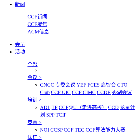
新闻
CCF新闻
CCF聚焦
ACM信息
会员
活动
全部
会议
>
CNCC
专委会议
YEF
FCES
启智会
CTO
Club
CCF UIC
CCF CIMC
CCDE
秀湖会议
培训
>
ADL
TF
CCF@U（走进高校）
CCD
龙星计
划
SPP
TCIP
竞赛
>
NOI
CCSP
CCF TEC
CCF算法能力大赛
认证
>