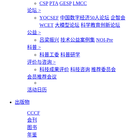
CSP
PTA
GESP
LMCC
论坛
>
YOCSEF
中国数字经济50人论坛
企智会
WCET
大模型论坛
科学教育创新论坛
公益
>
吕梁振兴
技术公益案例集
NOI-Pre
科普
>
科普工委
科普研学
评价与咨询
>
科技成果评价
科技咨询
推荐委员会
会员推荐会议
活动日历
出版物
CCCF
会刊
图书
年鉴