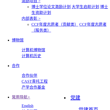
激励项目
>
博士学位论文激励计划
大学生启航计划
博士
生资助计划
内部表彰
>
CCF年度志愿者（贡献类）
CCF年度志愿者
（服务类）
博物馆
计算机博物馆
计算机历史
合作
合作伙伴
CAST青托工程
产学合作基金
常用导航
+
党建
English
党建首页