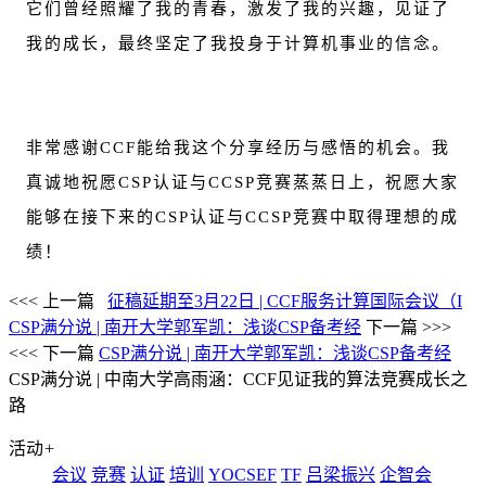
它们曾经照耀了我的青春，激发了我的兴趣，见证了
我的成长，最终坚定了我投身于计算机事业的信念。
非常感谢CCF能给我这个分享经历与感悟的机会。我
真诚地祝愿CSP认证与CCSP竞赛蒸蒸日上，祝愿大家
能够在接下来的CSP认证与CCSP竞赛中取得理想的成
绩！
<<< 上一篇
征稿延期至3月22日 | CCF服务计算国际会议（I
CSP满分说 | 南开大学郭军凯：浅谈CSP备考经
下一篇 >>>
<<< 下一篇
CSP满分说 | 南开大学郭军凯：浅谈CSP备考经
CSP满分说 | 中南大学高雨涵：CCF见证我的算法竞赛成长之
路
活动
+
会议
竞赛
认证
培训
YOCSEF
TF
吕梁振兴
企智会