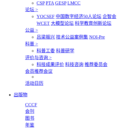
CSP
PTA
GESP
LMCC
论坛
>
YOCSEF
中国数字经济50人论坛
企智会
WCET
大模型论坛
科学教育创新论坛
公益
>
吕梁振兴
技术公益案例集
NOI-Pre
科普
>
科普工委
科普研学
评价与咨询
>
科技成果评价
科技咨询
推荐委员会
会员推荐会议
活动日历
出版物
CCCF
会刊
图书
年鉴