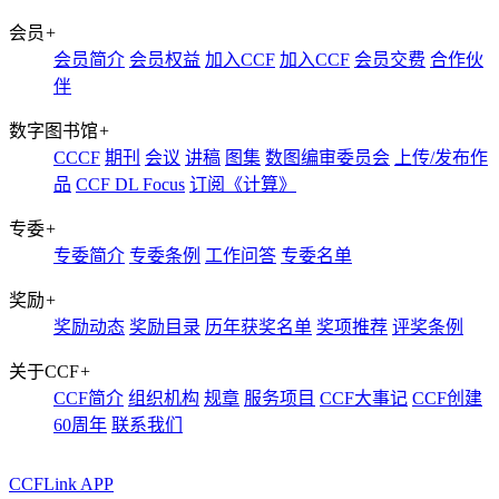
会员
+
会员简介
会员权益
加入CCF
加入CCF
会员交费
合作伙
伴
数字图书馆
+
CCCF
期刊
会议
讲稿
图集
数图编审委员会
上传/发布作
品
CCF DL Focus
订阅《计算》
专委
+
专委简介
专委条例
工作问答
专委名单
奖励
+
奖励动态
奖励目录
历年获奖名单
奖项推荐
评奖条例
关于CCF
+
CCF简介
组织机构
规章
服务项目
CCF大事记
CCF创建
60周年
联系我们
CCFLink APP