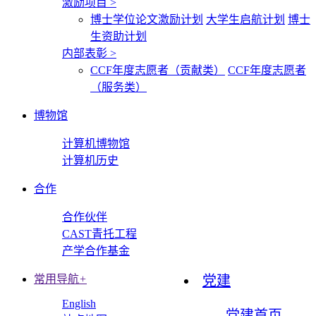
激励项目
>
博士学位论文激励计划
大学生启航计划
博士
生资助计划
内部表彰
>
CCF年度志愿者（贡献类）
CCF年度志愿者
（服务类）
博物馆
计算机博物馆
计算机历史
合作
合作伙伴
CAST青托工程
产学合作基金
常用导航
+
党建
English
党建首页