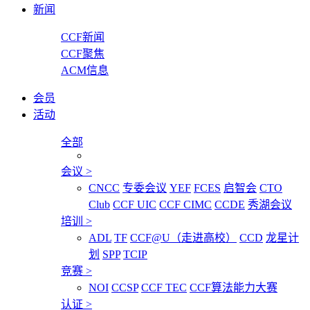
新闻
CCF新闻
CCF聚焦
ACM信息
会员
活动
全部
会议
>
CNCC
专委会议
YEF
FCES
启智会
CTO
Club
CCF UIC
CCF CIMC
CCDE
秀湖会议
培训
>
ADL
TF
CCF@U（走进高校）
CCD
龙星计
划
SPP
TCIP
竞赛
>
NOI
CCSP
CCF TEC
CCF算法能力大赛
认证
>