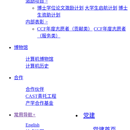
激励项目
>
博士学位论文激励计划
大学生启航计划
博士
生资助计划
内部表彰
>
CCF年度志愿者（贡献类）
CCF年度志愿者
（服务类）
博物馆
计算机博物馆
计算机历史
合作
合作伙伴
CAST青托工程
产学合作基金
常用导航
+
党建
English
党建首页