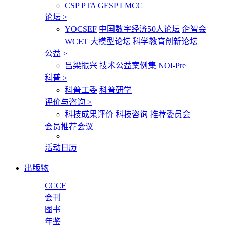
CSP
PTA
GESP
LMCC
论坛
>
YOCSEF
中国数字经济50人论坛
企智会
WCET
大模型论坛
科学教育创新论坛
公益
>
吕梁振兴
技术公益案例集
NOI-Pre
科普
>
科普工委
科普研学
评价与咨询
>
科技成果评价
科技咨询
推荐委员会
会员推荐会议
活动日历
出版物
CCCF
会刊
图书
年鉴