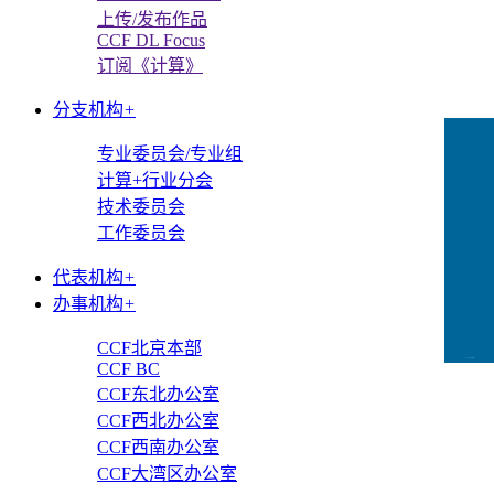
上传/发布作品
CCF DL Focus
订阅《计算》
分支机构
+
专业委员会/专业组
计算+行业分会
技术委员会
工作委员会
代表机构
+
办事机构
+
CCF北京本部
CCFLink下载
CCF BC
CCF东北办公室
CCF西北办公室
CCF西南办公室
CCF大湾区办公室