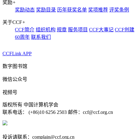
奖励
+
奖励动态
奖励目录
历年获奖名单
奖项推荐
评奖条例
关于CCF
+
CCF简介
组织机构
规章
服务项目
CCF大事记
CCF创建
60周年
联系我们
CCFLink APP
数字图书馆
微信公众号
视频号
版权所有 中国计算机学会
联系电话： (+86)10 6256 2503 邮件：ccf@ccf.org.cn
京公网安备 11010802032778号
京ICP备13000930号-4
投诉请联系：complain@ccf.org.cn