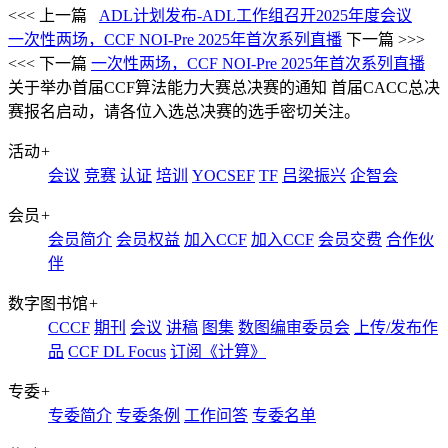
<<< 上一篇
ADL计划发布-ADL工作组召开2025年度会议
一次性两场，CCF NOI-Pre 2025年首次系列直播
下一篇 >>>
<<< 下一篇
一次性两场，CCF NOI-Pre 2025年首次系列直播
关于举办首届CCF算法能力大赛总决赛的通知
首届CACC总决
赛报名启动，请各位入选总决赛的选手密切关注。
活动
+
会议
竞赛
认证
培训
YOCSEF
TF
吕梁振兴
企智会
会员
+
会员简介
会员权益
加入CCF
加入CCF
会员交费
合作伙
伴
数字图书馆
+
CCCF
期刊
会议
讲稿
图集
数图编审委员会
上传/发布作
品
CCF DL Focus
订阅《计算》
专委
+
专委简介
专委条例
工作问答
专委名单