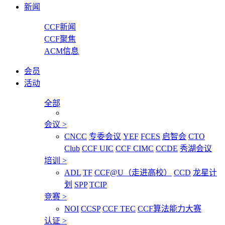
新闻
CCF新闻
CCF聚焦
ACM信息
会员
活动
全部
会议
>
CNCC
专委会议
YEF
FCES
启智会
CTO
Club
CCF UIC
CCF CIMC
CCDE
秀湖会议
培训
>
ADL
TF
CCF@U（走进高校）
CCD
龙星计
划
SPP
TCIP
竞赛
>
NOI
CCSP
CCF TEC
CCF算法能力大赛
认证
>