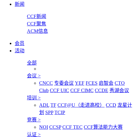
新闻
CCF新闻
CCF聚焦
ACM信息
会员
活动
全部
会议
>
CNCC
专委会议
YEF
FCES
启智会
CTO
Club
CCF UIC
CCF CIMC
CCDE
秀湖会议
培训
>
ADL
TF
CCF@U（走进高校）
CCD
龙星计
划
SPP
TCIP
竞赛
>
NOI
CCSP
CCF TEC
CCF算法能力大赛
认证
>