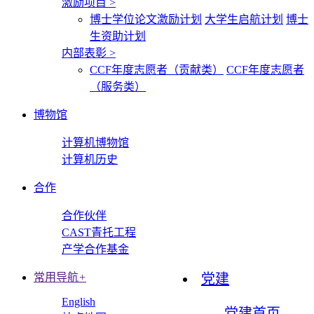
激励项目
>
博士学位论文激励计划
大学生启航计划
博士
生资助计划
内部表彰
>
CCF年度志愿者（贡献类）
CCF年度志愿者
（服务类）
博物馆
计算机博物馆
计算机历史
合作
合作伙伴
CAST青托工程
产学合作基金
常用导航
+
党建
English
党建首页