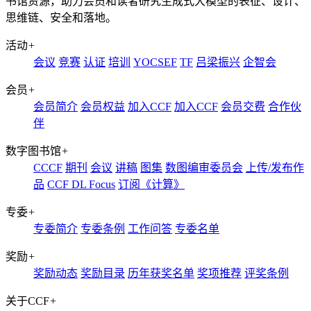
书馆资源，助力会员和读者研究生成式大模型的表征、设计、
思维链、安全和落地。
活动
+
会议
竞赛
认证
培训
YOCSEF
TF
吕梁振兴
企智会
会员
+
会员简介
会员权益
加入CCF
加入CCF
会员交费
合作伙
伴
数字图书馆
+
CCCF
期刊
会议
讲稿
图集
数图编审委员会
上传/发布作
品
CCF DL Focus
订阅《计算》
专委
+
专委简介
专委条例
工作问答
专委名单
奖励
+
奖励动态
奖励目录
历年获奖名单
奖项推荐
评奖条例
关于CCF
+