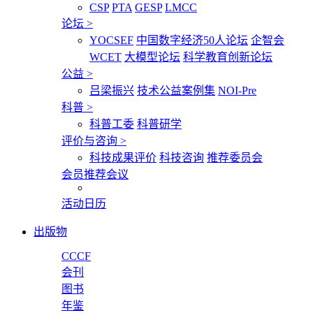
CSP
PTA
GESP
LMCC
论坛
>
YOCSEF
中国数字经济50人论坛
企智会
WCET
大模型论坛
科学教育创新论坛
公益
>
吕梁振兴
技术公益案例集
NOI-Pre
科普
>
科普工委
科普研学
评价与咨询
>
科技成果评价
科技咨询
推荐委员会
会员推荐会议
活动日历
出版物
CCCF
会刊
图书
年鉴