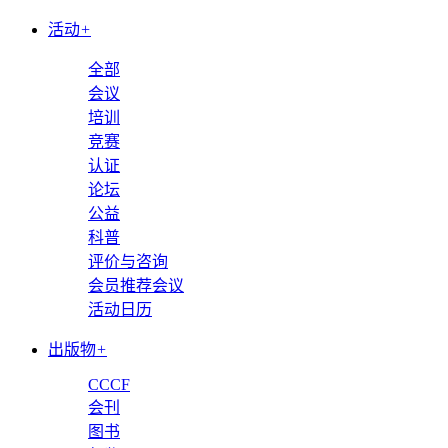
活动
+
全部
会议
培训
竞赛
认证
论坛
公益
科普
评价与咨询
会员推荐会议
活动日历
出版物
+
CCCF
会刊
图书