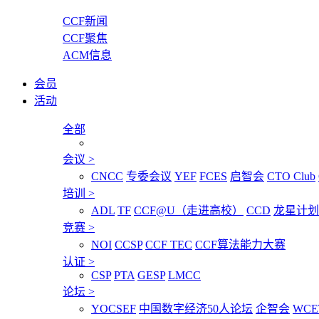
CCF新闻
CCF聚焦
ACM信息
会员
活动
全部
会议
>
CNCC
专委会议
YEF
FCES
启智会
CTO Club
培训
>
ADL
TF
CCF@U（走进高校）
CCD
龙星计划
竞赛
>
NOI
CCSP
CCF TEC
CCF算法能力大赛
认证
>
CSP
PTA
GESP
LMCC
论坛
>
YOCSEF
中国数字经济50人论坛
企智会
WCE