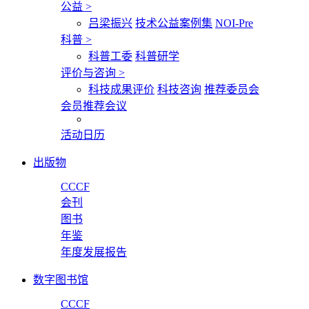
公益
>
吕梁振兴
技术公益案例集
NOI-Pre
科普
>
科普工委
科普研学
评价与咨询
>
科技成果评价
科技咨询
推荐委员会
会员推荐会议
活动日历
出版物
CCCF
会刊
图书
年鉴
年度发展报告
数字图书馆
CCCF