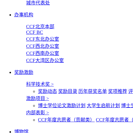
城市代表处
办事机构
CCF北京本部
CCF BC
CCF东北办公室
CCF西北办公室
CCF西南办公室
CCF大湾区办公室
奖励激励
科学技术奖
>
奖励动态
奖励目录
历年获奖名单
奖项推荐
评
激励项目
>
博士学位论文激励计划
大学生启航计划
博士
内部表彰
>
CCF年度志愿者（贡献类）
CCF年度志愿者
博物馆