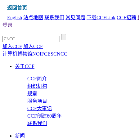
返回首页
English
站点地图
联系我们
常见问题
下载CCFLink
CCF招聘
登录
加入CCF
加入CCF
计算机博物馆
NOI
FCES
CNCC
关于CCF
CCF简介
组织机构
规章
服务项目
CCF大事记
CCF创建60周年
联系我们
新闻