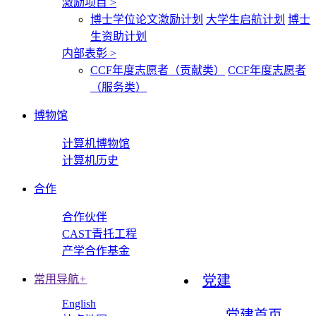
激励项目
>
博士学位论文激励计划
大学生启航计划
博士
生资助计划
内部表彰
>
CCF年度志愿者（贡献类）
CCF年度志愿者
（服务类）
博物馆
计算机博物馆
计算机历史
合作
合作伙伴
CAST青托工程
产学合作基金
常用导航
+
党建
English
党建首页