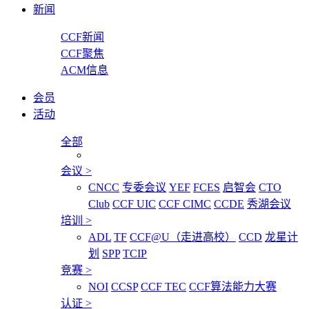
新闻
CCF新闻
CCF聚焦
ACM信息
会员
活动
全部
会议
>
CNCC
专委会议
YEF
FCES
启智会
CTO
Club
CCF UIC
CCF CIMC
CCDE
秀湖会议
培训
>
ADL
TF
CCF@U（走进高校）
CCD
龙星计
划
SPP
TCIP
竞赛
>
NOI
CCSP
CCF TEC
CCF算法能力大赛
认证
>