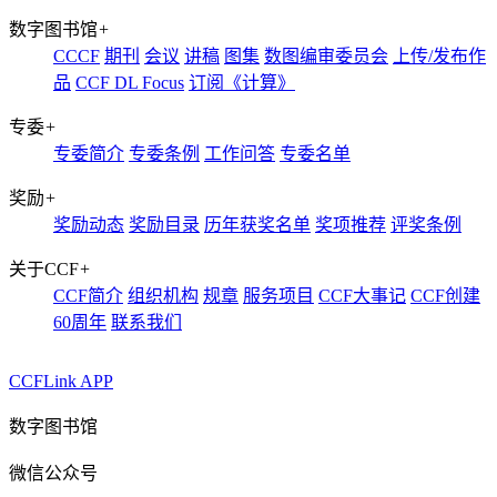
数字图书馆
+
CCCF
期刊
会议
讲稿
图集
数图编审委员会
上传/发布作
品
CCF DL Focus
订阅《计算》
专委
+
专委简介
专委条例
工作问答
专委名单
奖励
+
奖励动态
奖励目录
历年获奖名单
奖项推荐
评奖条例
关于CCF
+
CCF简介
组织机构
规章
服务项目
CCF大事记
CCF创建
60周年
联系我们
CCFLink APP
数字图书馆
微信公众号