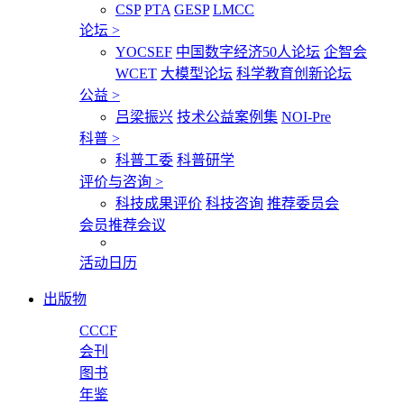
CSP
PTA
GESP
LMCC
论坛
>
YOCSEF
中国数字经济50人论坛
企智会
WCET
大模型论坛
科学教育创新论坛
公益
>
吕梁振兴
技术公益案例集
NOI-Pre
科普
>
科普工委
科普研学
评价与咨询
>
科技成果评价
科技咨询
推荐委员会
会员推荐会议
活动日历
出版物
CCCF
会刊
图书
年鉴