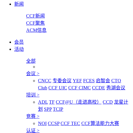
新闻
CCF新闻
CCF聚焦
ACM信息
会员
活动
全部
会议
>
CNCC
专委会议
YEF
FCES
启智会
CTO
Club
CCF UIC
CCF CIMC
CCDE
秀湖会议
培训
>
ADL
TF
CCF@U（走进高校）
CCD
龙星计
划
SPP
TCIP
竞赛
>
NOI
CCSP
CCF TEC
CCF算法能力大赛
认证
>