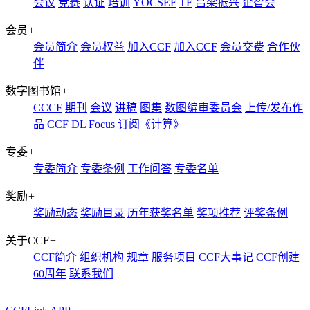
会议
竞赛
认证
培训
YOCSEF
TF
吕梁振兴
企智会
会员
+
会员简介
会员权益
加入CCF
加入CCF
会员交费
合作伙
伴
数字图书馆
+
CCCF
期刊
会议
讲稿
图集
数图编审委员会
上传/发布作
品
CCF DL Focus
订阅《计算》
专委
+
专委简介
专委条例
工作问答
专委名单
奖励
+
奖励动态
奖励目录
历年获奖名单
奖项推荐
评奖条例
关于CCF
+
CCF简介
组织机构
规章
服务项目
CCF大事记
CCF创建
60周年
联系我们