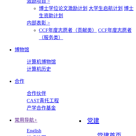
激励项目
>
博士学位论文激励计划
大学生启航计划
博士
生资助计划
内部表彰
>
CCF年度志愿者（贡献类）
CCF年度志愿者
（服务类）
博物馆
计算机博物馆
计算机历史
合作
合作伙伴
CAST青托工程
产学合作基金
常用导航
+
党建
English
党建首页