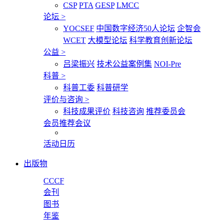
CSP
PTA
GESP
LMCC
论坛
>
YOCSEF
中国数字经济50人论坛
企智会
WCET
大模型论坛
科学教育创新论坛
公益
>
吕梁振兴
技术公益案例集
NOI-Pre
科普
>
科普工委
科普研学
评价与咨询
>
科技成果评价
科技咨询
推荐委员会
会员推荐会议
活动日历
出版物
CCCF
会刊
图书
年鉴