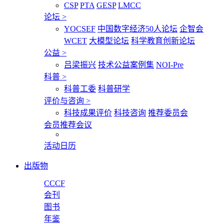
CSP
PTA
GESP
LMCC
论坛
>
YOCSEF
中国数字经济50人论坛
企智会
WCET
大模型论坛
科学教育创新论坛
公益
>
吕梁振兴
技术公益案例集
NOI-Pre
科普
>
科普工委
科普研学
评价与咨询
>
科技成果评价
科技咨询
推荐委员会
会员推荐会议
活动日历
出版物
CCCF
会刊
图书
年鉴