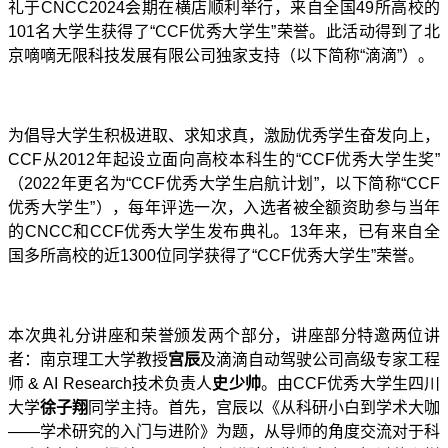
礼于
CNCC202
4
会期在
横店
顺利举行，
来自全国
49
所高校的
101
名大学生获得了
“CCF
优秀大学生
”
荣誉。此活动得到了北
京嘀嘀无限科技发展有限公司独家支持（
以下
简称
“
滴滴
”
）。
为倡导大学生积极进取、求知求真，激励优秀学生奋发向上，
CCF
从
2012
年起设立面向高校本科生的
“CCF
优秀大学生奖
”
（
2022
年更名为
“CCF
优秀大学生启航计划
”
，以下简称
“CCF
优秀大学生
”
），每年评选一次，入选者被全额资助参与当年
的
CNCC
和
CCF
优秀大学生发布典礼。
13
年来，已有来自全
国多所高校的近
1300
位同学获得了
“CCF
优秀大学生
”
荣誉。
本次典礼分讲座和荣誉颁发两个部分，讲座部分
特邀两位
讲
者：
南京理工大学
教授
宫辰
及滴滴自动驾驶公司高级专家工程
师
& AI Research
技术负责人
史少帅
。由
CCF
优秀大学生四川
大学
徐子翔
同学主持。首先，宫辰以《从科研小白到学术大咖
——
学术研究的入门与进阶》为题，从导师的角度交流对于科