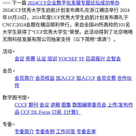
<<< 下一篇
2024CCF企业数字化发展专题论坛成功举办
2024CCF优秀大学生启航计划发布典礼在浙江横店举行
2024
年10月24日，2024年度CCF优秀大学生启航计划发布典礼于
CNCC2024会期在横店顺利举行，来自全国49所高校的101名
大学生获得了“CCF优秀大学生”荣誉。此活动得到了北京嘀嘀
无限科技发展有限公司独家支持（以下简称“滴滴”）。
活动
+
会议
竞赛
认证
培训
YOCSEF
TF
吕梁振兴
企智会
会员
+
会员简介
会员权益
加入CCF
加入CCF
会员交费
合作伙
伴
数字图书馆
+
CCCF
期刊
会议
讲稿
图集
数图编审委员会
上传/发布作
品
CCF DL Focus
订阅《计算》
专委
+
专委简介
专委条例
工作问答
专委名单