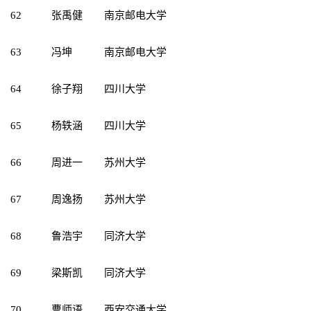
62
张禹健
南京邮电大学
63
冯坤
南京邮电大学
64
徐子翔
四川大学
65
杨轶涵
四川大学
66
周进一
苏州大学
67
周逸扬
苏州大学
68
鲁浩宇
同济大学
69
梁斯凯
同济大学
70
曹师语
西安交通大学