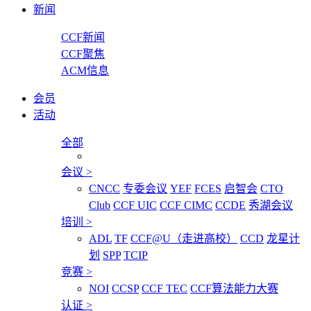
新闻
CCF新闻
CCF聚焦
ACM信息
会员
活动
全部
会议
>
CNCC
专委会议
YEF
FCES
启智会
CTO
Club
CCF UIC
CCF CIMC
CCDE
秀湖会议
培训
>
ADL
TF
CCF@U（走进高校）
CCD
龙星计
划
SPP
TCIP
竞赛
>
NOI
CCSP
CCF TEC
CCF算法能力大赛
认证
>