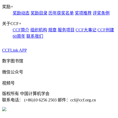
奖励
+
奖励动态
奖励目录
历年获奖名单
奖项推荐
评奖条例
关于CCF
+
CCF简介
组织机构
规章
服务项目
CCF大事记
CCF创建
60周年
联系我们
CCFLink APP
数字图书馆
微信公众号
视频号
版权所有 中国计算机学会
联系电话： (+86)10 6256 2503 邮件：ccf@ccf.org.cn
京公网安备 11010802032778号
京ICP备13000930号-4