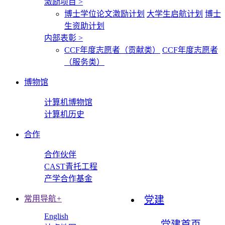
激励项目
>
博士学位论文激励计划
大学生启航计划
博士
生资助计划
内部表彰
>
CCF年度志愿者（贡献类）
CCF年度志愿者
（服务类）
博物馆
计算机博物馆
计算机历史
合作
合作伙伴
CAST青托工程
产学合作基金
常用导航
+
党建
English
党建首页