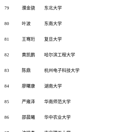
79
濮金骁
东北大学
80
叶波
东南大学
81
王骞珩
复旦大学
82
黄凯鹏
哈尔滨工程大学
83
陈鼎
杭州电子科技大学
84
廖曙康
湖南大学
85
严雍泽
华南师范大学
86
邵晨曦
华中农业大学