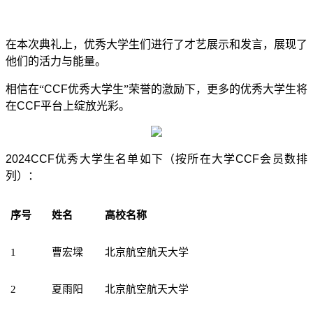
在
本次
典礼上，
优秀大学生们
进行了才艺展示和
发言
，展现了
他们的
活力与能量
。
相信在
“
CCF
优秀大学生”荣誉的激励下，更多的优秀大学生将
在
CCF
平台上绽放光彩。
2024CCF
优秀大学生
名单如下（按所在大学
CCF
会员数排
列）：
序号
姓名
高校名称
1
曹宏墚
北京航空航天大学
2
夏雨阳
北京航空航天大学