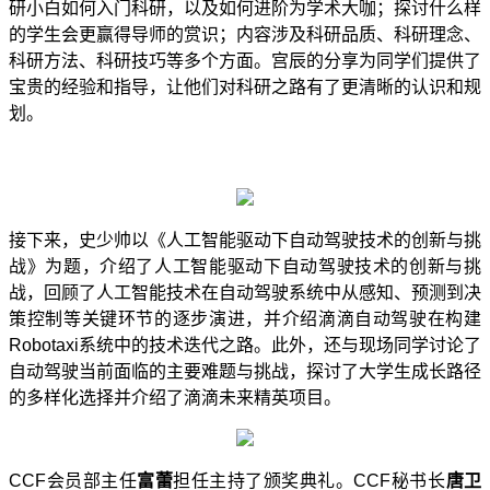
研小白如何入门科研，以及如何进阶为学术大咖；探讨什么样
的学生会更赢得导师的赏识；内容涉及科研品质、科研理念、
科研方法、科研技巧等多个方面。宫辰的分享为同学们提供了
宝贵的经验和指导，让他们对科研之路有了更清晰的认识和规
划。
接下来，史少帅以《人工智能驱动下自动驾驶技术的创新与挑
战》为题，介绍了人工智能驱动下自动驾驶技术的创新与挑
战，回顾了人工智能技术在自动驾驶系统中从感知、预测到决
策控制等关键环节的逐步演进，并介绍滴滴自动驾驶在构建
Robotaxi
系统中的技术迭代之路。此外，还与现场同学讨论了
自动驾驶当前面临的主要难题与挑战，探讨了大学生成长路径
的多样化选择
并介绍了
滴滴未来精英项目。
CCF
会员部主任
富蕾
担任
主持
了颁奖典礼。
CCF
秘书长
唐卫