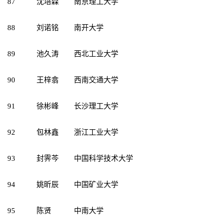
87
沈培森
南京理工大学
88
刘诺铭
南开大学
89
池久涛
西北工业大学
90
王梓翕
西南交通大学
91
徐彬峰
长沙理工大学
92
包林鑫
浙江工业大学
93
封霁芩
中国科学技术大学
94
姚昕辰
中国矿业大学
95
陈贤
中南大学