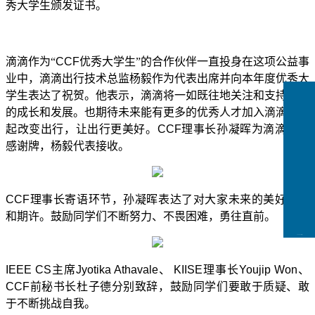
秀大学生颁发证书。
滴滴
作为
“
CCF
优秀大学生
”
的合作伙伴
一直投身在这项公益事
业中
，滴滴出行技术总监杨毅
作为代表出席并
向本年度优秀大
学生表达了祝贺。他表示，滴滴将一如既往地关注和支持他们
的成长和发展。也期待未来能有更多的优秀人才加入滴滴，一
起改变出行，让出行更美好。
CCF
理事长孙凝晖为滴滴颁发
感谢牌
，杨毅代表接收。
CCF
理事长寄语环节，孙凝晖表达了对大家未来的美好祝愿
和期许。
鼓励同学们不断努力、不畏困难，勇往直前。
CCFLink下载
IEEE CS
主席
Jyotika Athavale
、
KIISE
理事长
Youjip Won
、
CCF
前秘书长杜子德
分别致辞
，鼓励同学们要敢于质疑、敢
于不断挑战自我。