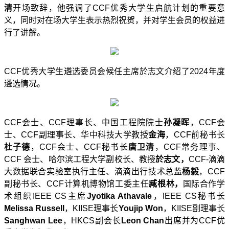
清
开场致
辞，他强调了
CCF
优秀大学生启航计划的重要意
义，
同时
对
在场
大学生表示热烈祝贺，并对
学生会员的权益进
行了讲解
。
CCF
优秀大学生遴选委员会候任主席於志文介绍了
2024
年度
遴选情况。
CCF
会士、
CCF
理事长
、中国工程院院士
孙凝晖
，
CCF
会
士、
CCF
副理事长
、华中科技大学教授
金海
，
CCF
前秘书长
杜子德
，
CCF
会士、
CCF
秘书长
唐卫清
，
CCF
常务理事、
CCF
会士、哈尔滨工程大学副校长、教授
於志文，
CCF-
滴滴
大数据联合实验室执行主任
、
滴滴出行技术总监
杨毅
，
CCF
副秘书长
、
CCF
计算机博物馆工委主任
臧根林
，
国际合作学
术组织
IEEE CS
主席
Jyotika Athavale
，
IEEE CS
秘书长
Melissa Russell
，
KIISE
理事长
Youjip Won
，
KIISE
副
理事长
Sanghwan Lee
，
HKCS
副
会长
Leon Chan
出席并为
CCF
优