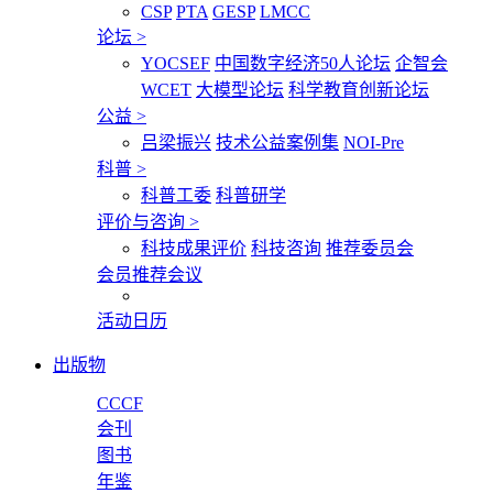
CSP
PTA
GESP
LMCC
论坛
>
YOCSEF
中国数字经济50人论坛
企智会
WCET
大模型论坛
科学教育创新论坛
公益
>
吕梁振兴
技术公益案例集
NOI-Pre
科普
>
科普工委
科普研学
评价与咨询
>
科技成果评价
科技咨询
推荐委员会
会员推荐会议
活动日历
出版物
CCCF
会刊
图书
年鉴