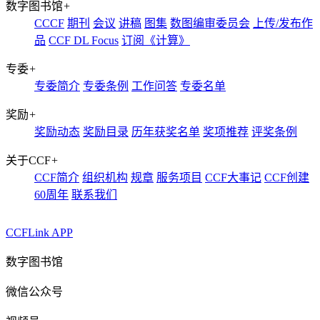
数字图书馆
+
CCCF
期刊
会议
讲稿
图集
数图编审委员会
上传/发布作
品
CCF DL Focus
订阅《计算》
专委
+
专委简介
专委条例
工作问答
专委名单
奖励
+
奖励动态
奖励目录
历年获奖名单
奖项推荐
评奖条例
关于CCF
+
CCF简介
组织机构
规章
服务项目
CCF大事记
CCF创建
60周年
联系我们
CCFLink APP
数字图书馆
微信公众号