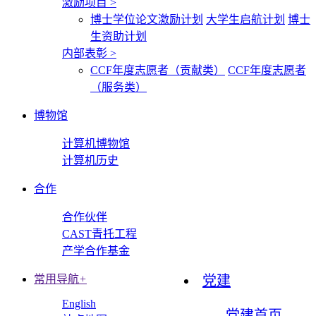
激励项目
>
博士学位论文激励计划
大学生启航计划
博士
生资助计划
内部表彰
>
CCF年度志愿者（贡献类）
CCF年度志愿者
（服务类）
博物馆
计算机博物馆
计算机历史
合作
合作伙伴
CAST青托工程
产学合作基金
常用导航
+
党建
English
党建首页