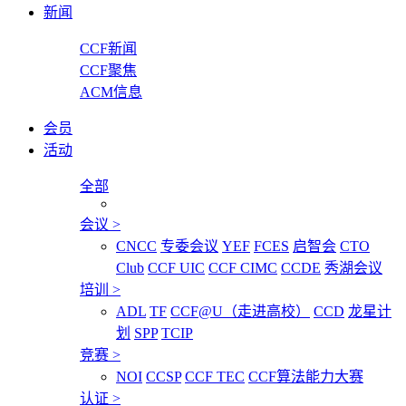
新闻
CCF新闻
CCF聚焦
ACM信息
会员
活动
全部
会议
>
CNCC
专委会议
YEF
FCES
启智会
CTO
Club
CCF UIC
CCF CIMC
CCDE
秀湖会议
培训
>
ADL
TF
CCF@U（走进高校）
CCD
龙星计
划
SPP
TCIP
竞赛
>
NOI
CCSP
CCF TEC
CCF算法能力大赛
认证
>