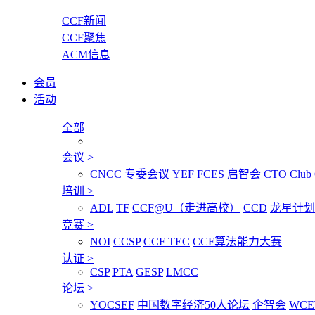
CCF新闻
CCF聚焦
ACM信息
会员
活动
全部
会议
>
CNCC
专委会议
YEF
FCES
启智会
CTO Club
培训
>
ADL
TF
CCF@U（走进高校）
CCD
龙星计划
竞赛
>
NOI
CCSP
CCF TEC
CCF算法能力大赛
认证
>
CSP
PTA
GESP
LMCC
论坛
>
YOCSEF
中国数字经济50人论坛
企智会
WCE