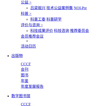
公益
>
吕梁振兴
技术公益案例集
NOI-Pre
科普
>
科普工委
科普研学
评价与咨询
>
科技成果评价
科技咨询
推荐委员会
会员推荐会议
活动日历
出版物
CCCF
会刊
图书
年鉴
年度发展报告
数字图书馆
CCCF