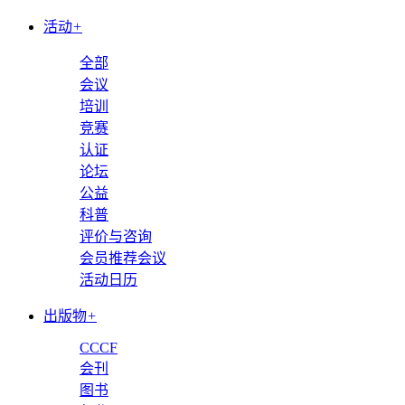
活动
+
全部
会议
培训
竞赛
认证
论坛
公益
科普
评价与咨询
会员推荐会议
活动日历
出版物
+
CCCF
会刊
图书