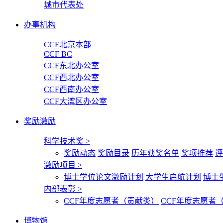
城市代表处
办事机构
CCF北京本部
CCF BC
CCF东北办公室
CCF西北办公室
CCF西南办公室
CCF大湾区办公室
奖励激励
科学技术奖
>
奖励动态
奖励目录
历年获奖名单
奖项推荐
评
激励项目
>
博士学位论文激励计划
大学生启航计划
博士
内部表彰
>
CCF年度志愿者（贡献类）
CCF年度志愿者
博物馆