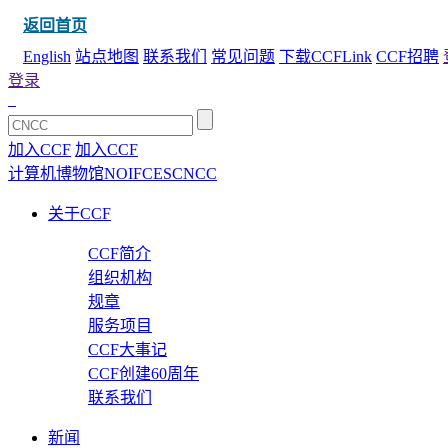
返回首页
English
站点地图
联系我们
常见问题
下载CCFLink
CCF招聘
登录
加入CCF
加入CCF
计算机博物馆
NOI
FCES
CNCC
关于CCF
CCF简介
组织机构
规章
服务项目
CCF大事记
CCF创建60周年
联系我们
新闻