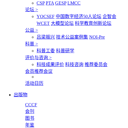
CSP
PTA
GESP
LMCC
论坛
>
YOCSEF
中国数字经济50人论坛
企智会
WCET
大模型论坛
科学教育创新论坛
公益
>
吕梁振兴
技术公益案例集
NOI-Pre
科普
>
科普工委
科普研学
评价与咨询
>
科技成果评价
科技咨询
推荐委员会
会员推荐会议
活动日历
出版物
CCCF
会刊
图书
年鉴