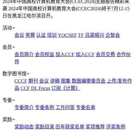
2024年中国高校计算机教育大会(CCEC2024)主题报告精彩来
袭
2024年中国高校计算机教育大会(CCEC2024)将于7月12-15
日在黑龙江哈尔滨召开。
活动
+
会议
竞赛
认证
培训
YOCSEF
TF
吕梁振兴
企智会
会员
+
会员简介
会员权益
加入CCF
加入CCF
会员交费
合作伙
伴
数字图书馆
+
CCCF
期刊
会议
讲稿
图集
数图编审委员会
上传/发布作
品
CCF DL Focus
订阅《计算》
专委
+
专委简介
专委条例
工作问答
专委名单
奖励
+
奖励动态
奖励目录
历年获奖名单
奖项推荐
评奖条例