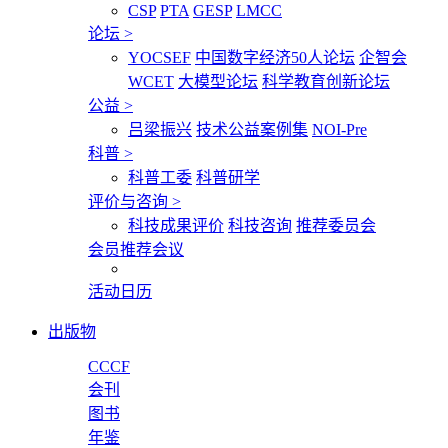
CSP
PTA
GESP
LMCC
论坛
>
YOCSEF
中国数字经济50人论坛
企智会
WCET
大模型论坛
科学教育创新论坛
公益
>
吕梁振兴
技术公益案例集
NOI-Pre
科普
>
科普工委
科普研学
评价与咨询
>
科技成果评价
科技咨询
推荐委员会
会员推荐会议
活动日历
出版物
CCCF
会刊
图书
年鉴