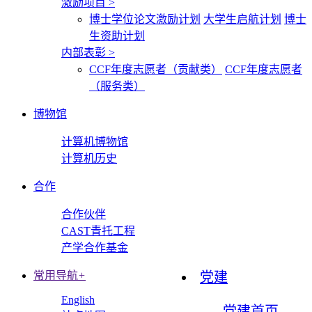
激励项目
>
博士学位论文激励计划
大学生启航计划
博士
生资助计划
内部表彰
>
CCF年度志愿者（贡献类）
CCF年度志愿者
（服务类）
博物馆
计算机博物馆
计算机历史
合作
合作伙伴
CAST青托工程
产学合作基金
常用导航
+
党建
English
党建首页