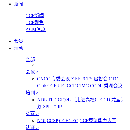
新闻
CCF新闻
CCF聚焦
ACM信息
会员
活动
全部
会议
>
CNCC
专委会议
YEF
FCES
启智会
CTO
Club
CCF UIC
CCF CIMC
CCDE
秀湖会议
培训
>
ADL
TF
CCF@U（走进高校）
CCD
龙星计
划
SPP
TCIP
竞赛
>
NOI
CCSP
CCF TEC
CCF算法能力大赛
认证
>