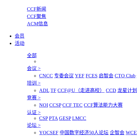
CCF新闻
CCF聚焦
ACM信息
会员
活动
全部
会议
>
CNCC
专委会议
YEF
FCES
启智会
CTO Club
培训
>
ADL
TF
CCF@U（走进高校）
CCD
龙星计划
竞赛
>
NOI
CCSP
CCF TEC
CCF算法能力大赛
认证
>
CSP
PTA
GESP
LMCC
论坛
>
YOCSEF
中国数字经济50人论坛
企智会
WCE