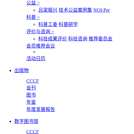
公益
>
吕梁振兴
技术公益案例集
NOI-Pre
科普
>
科普工委
科普研学
评价与咨询
>
科技成果评价
科技咨询
推荐委员会
会员推荐会议
活动日历
出版物
CCCF
会刊
图书
年鉴
年度发展报告
数字图书馆
CCCF