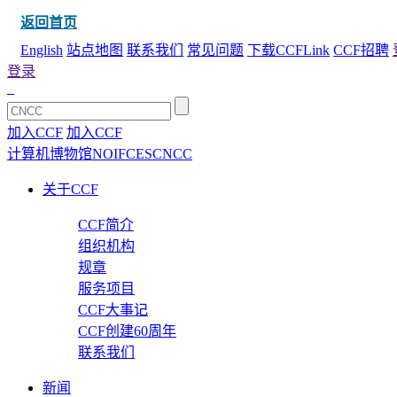
返回首页
English
站点地图
联系我们
常见问题
下载CCFLink
CCF招聘
登录
加入CCF
加入CCF
计算机博物馆
NOI
FCES
CNCC
关于CCF
CCF简介
组织机构
规章
服务项目
CCF大事记
CCF创建60周年
联系我们
新闻