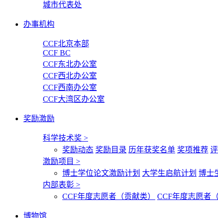
城市代表处
办事机构
CCF北京本部
CCF BC
CCF东北办公室
CCF西北办公室
CCF西南办公室
CCF大湾区办公室
奖励激励
科学技术奖
>
奖励动态
奖励目录
历年获奖名单
奖项推荐
评
激励项目
>
博士学位论文激励计划
大学生启航计划
博士
内部表彰
>
CCF年度志愿者（贡献类）
CCF年度志愿者
博物馆