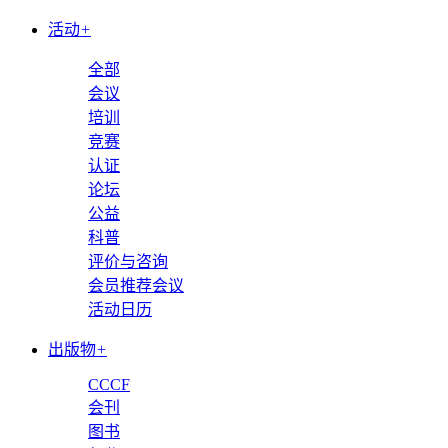
活动
+
全部
会议
培训
竞赛
认证
论坛
公益
科普
评价与咨询
会员推荐会议
活动日历
出版物
+
CCCF
会刊
图书