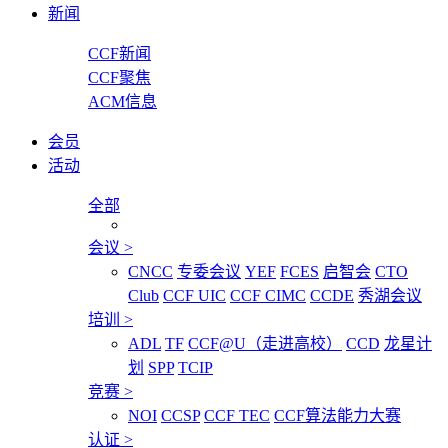
新闻
CCF新闻
CCF聚焦
ACM信息
会员
活动
全部
会议
>
CNCC
专委会议
YEF
FCES
启智会
CTO
Club
CCF UIC
CCF CIMC
CCDE
秀湖会议
培训
>
ADL
TF
CCF@U（走进高校）
CCD
龙星计
划
SPP
TCIP
竞赛
>
NOI
CCSP
CCF TEC
CCF算法能力大赛
认证
>