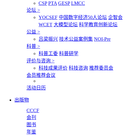
CSP
PTA
GESP
LMCC
论坛
>
YOCSEF
中国数字经济50人论坛
企智会
WCET
大模型论坛
科学教育创新论坛
公益
>
吕梁振兴
技术公益案例集
NOI-Pre
科普
>
科普工委
科普研学
评价与咨询
>
科技成果评价
科技咨询
推荐委员会
会员推荐会议
活动日历
出版物
CCCF
会刊
图书
年鉴