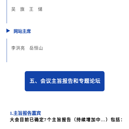
吴
旗
王
储
网站主席
李洪亮 岳恒山
五、会议主旨报告和专题论坛
1.
主旨报告嘉宾
大会目前已确定7个主旨报告（持续增加中…）包括：