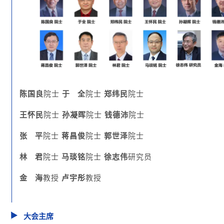
陈国良
院士
于
全
院士
郑纬民
院士
王怀民
院士
孙凝晖
院士
钱德沛
院士
张
平
院士
蒋昌俊
院士
郭世泽
院士
林
君
院士
马琰铭
院士
徐志伟
研究员
金
海
教授
卢宇彤
教授
大会主席