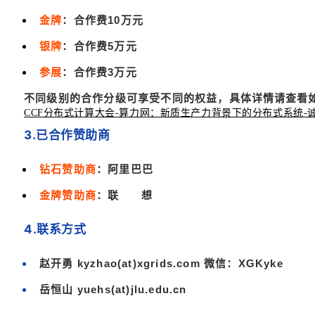
金牌
：合作费10万元
银牌
：合作费5万元
参展
：合作费3万元
具体详情请查看
不同级别的合作分级可享受不同的权益，
CCF分布式计算大会-算力网：新质生产力背景下的分布式系统-
3.已合作赞助商
钻石赞助商
：阿里巴巴
金牌赞助商
：联 想
4.联系方式
赵开勇 kyzhao(at)xgrids.com 微信：XGKyke
岳恒
山 yuehs(at)jlu.edu.cn