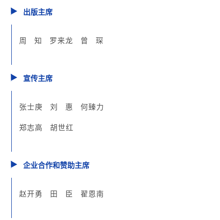
出版主席
周 知 罗来龙 曾
琛
宣传主席
张士庚 刘
惠 何臻力
郑志高 胡世红
企业合作和赞助主席
赵开勇 田 臣 翟恩南