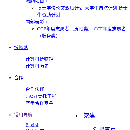
激励项目
>
博士学位论文激励计划
大学生启航计划
博士
生资助计划
内部表彰
>
CCF年度志愿者（贡献类）
CCF年度志愿者
（服务类）
博物馆
计算机博物馆
计算机历史
合作
合作伙伴
CAST青托工程
产学合作基金
常用导航
+
党建
English
党建首页