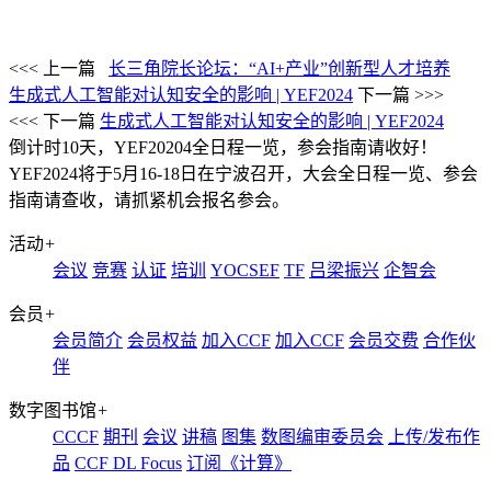
<<< 上一篇
长三角院长论坛：“AI+产业”创新型人才培养
生成式人工智能对认知安全的影响 | YEF2024
下一篇 >>>
<<< 下一篇
生成式人工智能对认知安全的影响 | YEF2024
倒计时10天，YEF20204全日程一览，参会指南请收好！
YEF2024将于5月16-18日在宁波召开，大会全日程一览、参会
指南请查收，请抓紧机会报名参会。
活动
+
会议
竞赛
认证
培训
YOCSEF
TF
吕梁振兴
企智会
会员
+
会员简介
会员权益
加入CCF
加入CCF
会员交费
合作伙
伴
数字图书馆
+
CCCF
期刊
会议
讲稿
图集
数图编审委员会
上传/发布作
品
CCF DL Focus
订阅《计算》