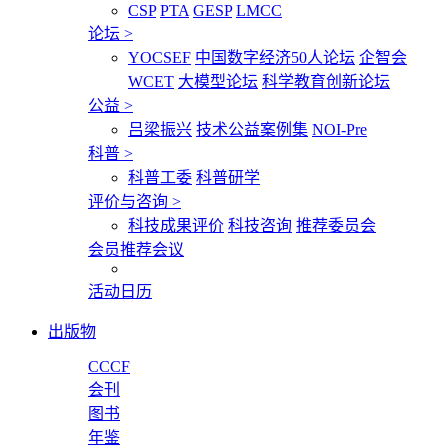
CSP
PTA
GESP
LMCC
论坛
>
YOCSEF
中国数字经济50人论坛
企智会
WCET
大模型论坛
科学教育创新论坛
公益
>
吕梁振兴
技术公益案例集
NOI-Pre
科普
>
科普工委
科普研学
评价与咨询
>
科技成果评价
科技咨询
推荐委员会
会员推荐会议
活动日历
出版物
CCCF
会刊
图书
年鉴