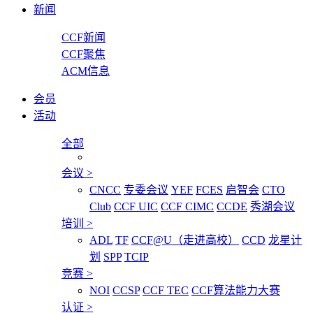
新闻
CCF新闻
CCF聚焦
ACM信息
会员
活动
全部
会议
>
CNCC
专委会议
YEF
FCES
启智会
CTO
Club
CCF UIC
CCF CIMC
CCDE
秀湖会议
培训
>
ADL
TF
CCF@U（走进高校）
CCD
龙星计
划
SPP
TCIP
竞赛
>
NOI
CCSP
CCF TEC
CCF算法能力大赛
认证
>