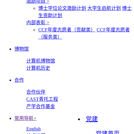
激励项目
>
博士学位论文激励计划
大学生启航计划
博士
生资助计划
内部表彰
>
CCF年度志愿者（贡献类）
CCF年度志愿者
（服务类）
博物馆
计算机博物馆
计算机历史
合作
合作伙伴
CAST青托工程
产学合作基金
常用导航
+
党建
English
党建首页