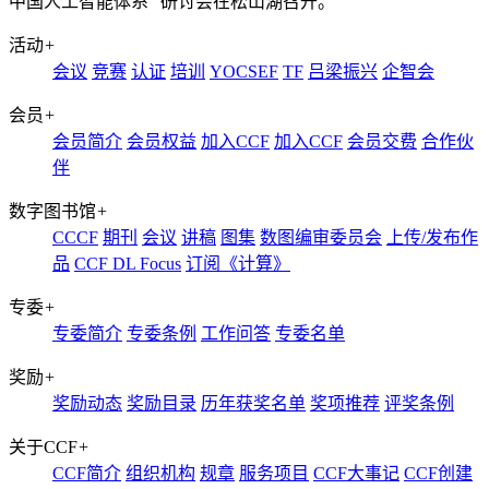
中国人工智能体系” 研讨会在松山湖召开。
活动
+
会议
竞赛
认证
培训
YOCSEF
TF
吕梁振兴
企智会
会员
+
会员简介
会员权益
加入CCF
加入CCF
会员交费
合作伙
伴
数字图书馆
+
CCCF
期刊
会议
讲稿
图集
数图编审委员会
上传/发布作
品
CCF DL Focus
订阅《计算》
专委
+
专委简介
专委条例
工作问答
专委名单
奖励
+
奖励动态
奖励目录
历年获奖名单
奖项推荐
评奖条例
关于CCF
+
CCF简介
组织机构
规章
服务项目
CCF大事记
CCF创建