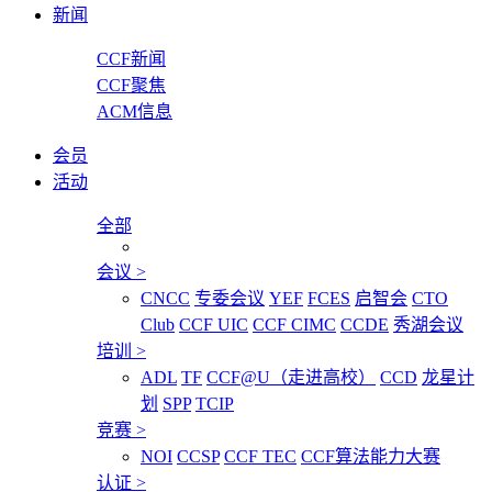
新闻
CCF新闻
CCF聚焦
ACM信息
会员
活动
全部
会议
>
CNCC
专委会议
YEF
FCES
启智会
CTO
Club
CCF UIC
CCF CIMC
CCDE
秀湖会议
培训
>
ADL
TF
CCF@U（走进高校）
CCD
龙星计
划
SPP
TCIP
竞赛
>
NOI
CCSP
CCF TEC
CCF算法能力大赛
认证
>