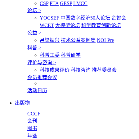
CSP
PTA
GESP
LMCC
论坛
>
YOCSEF
中国数字经济50人论坛
企智会
WCET
大模型论坛
科学教育创新论坛
公益
>
吕梁振兴
技术公益案例集
NOI-Pre
科普
>
科普工委
科普研学
评价与咨询
>
科技成果评价
科技咨询
推荐委员会
会员推荐会议
活动日历
出版物
CCCF
会刊
图书
年鉴