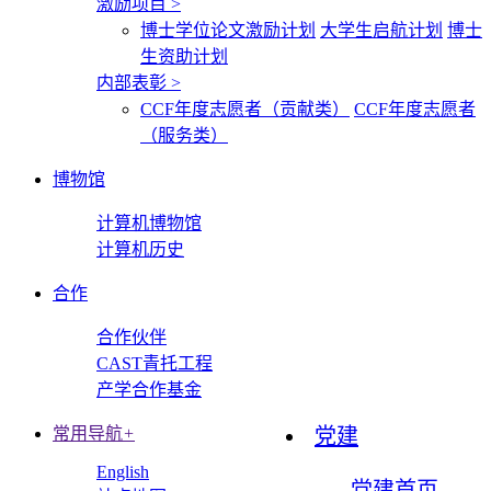
激励项目
>
博士学位论文激励计划
大学生启航计划
博士
生资助计划
内部表彰
>
CCF年度志愿者（贡献类）
CCF年度志愿者
（服务类）
博物馆
计算机博物馆
计算机历史
合作
合作伙伴
CAST青托工程
产学合作基金
常用导航
+
党建
English
党建首页