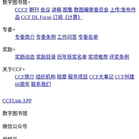
数字图书馆
+
CCCF
期刊
会议
讲稿
图集
数图编审委员会
上传/发布作
品
CCF DL Focus
订阅《计算》
专委
+
专委简介
专委条例
工作问答
专委名单
奖励
+
奖励动态
奖励目录
历年获奖名单
奖项推荐
评奖条例
关于CCF
+
CCF简介
组织机构
规章
服务项目
CCF大事记
CCF创建
60周年
联系我们
CCFLink APP
数字图书馆
微信公众号