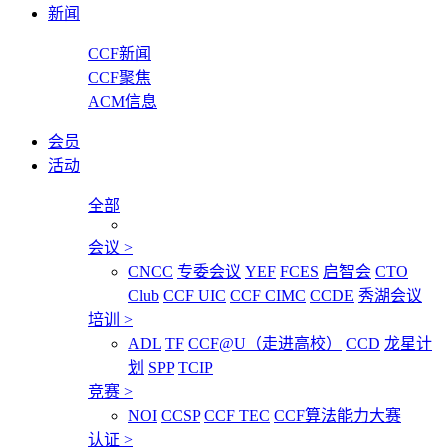
新闻
CCF新闻
CCF聚焦
ACM信息
会员
活动
全部
会议
>
CNCC
专委会议
YEF
FCES
启智会
CTO
Club
CCF UIC
CCF CIMC
CCDE
秀湖会议
培训
>
ADL
TF
CCF@U（走进高校）
CCD
龙星计
划
SPP
TCIP
竞赛
>
NOI
CCSP
CCF TEC
CCF算法能力大赛
认证
>