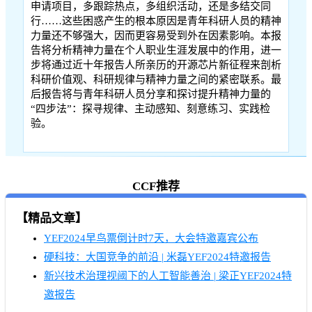
申请项目，多跟踪热点，多组织活动，还是多结交同
行……这些困惑产生的根本原因是青年科研人员的精神
力量还不够强大，因而更容易受到外在因素影响。本报
告将分析精神力量在个人职业生涯发展中的作用，进一
步将通过近十年报告人所亲历的开源芯片新征程来剖析
科研价值观、科研规律与精神力量之间的紧密联系。最
后报告将与青年科研人员分享和探讨提升精神力量的
“四步法”：探寻规律、主动感知、刻意练习、实践检
验。
CCF推荐
【精品文章】
YEF2024早鸟票倒计时7天，大会特邀嘉宾公布
硬科技：大国竞争的前沿 | 米磊YEF2024特邀报告
新兴技术治理视阈下的人工智能善治 | 梁正YEF2024特
邀报告