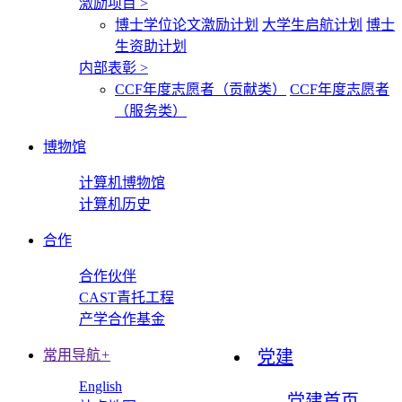
激励项目
>
博士学位论文激励计划
大学生启航计划
博士
生资助计划
内部表彰
>
CCF年度志愿者（贡献类）
CCF年度志愿者
（服务类）
博物馆
计算机博物馆
计算机历史
合作
合作伙伴
CAST青托工程
产学合作基金
常用导航
+
党建
English
党建首页