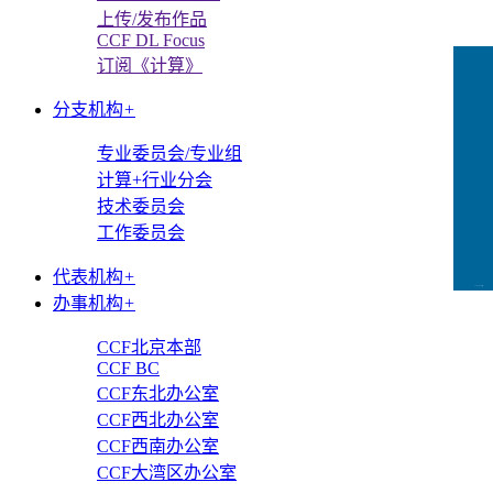
上传/发布作品
CCF DL Focus
订阅《计算》
分支机构
+
专业委员会/专业组
计算+行业分会
技术委员会
工作委员会
代表机构
+
CCFLink下载
办事机构
+
CCF北京本部
CCF BC
CCF东北办公室
CCF西北办公室
CCF西南办公室
CCF大湾区办公室