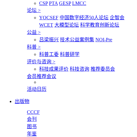
CSP
PTA
GESP
LMCC
论坛
>
YOCSEF
中国数字经济50人论坛
企智会
WCET
大模型论坛
科学教育创新论坛
公益
>
吕梁振兴
技术公益案例集
NOI-Pre
科普
>
科普工委
科普研学
评价与咨询
>
科技成果评价
科技咨询
推荐委员会
会员推荐会议
活动日历
出版物
CCCF
会刊
图书
年鉴