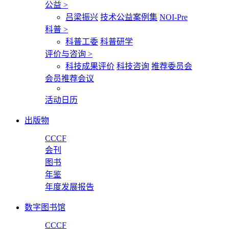
公益
>
吕梁振兴
技术公益案例集
NOI-Pre
科普
>
科普工委
科普研学
评价与咨询
>
科技成果评价
科技咨询
推荐委员会
会员推荐会议
活动日历
出版物
CCCF
会刊
图书
年鉴
年度发展报告
数字图书馆
CCCF