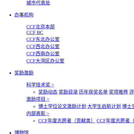
城市代表处
办事机构
CCF北京本部
CCF BC
CCF东北办公室
CCF西北办公室
CCF西南办公室
CCF大湾区办公室
奖励激励
科学技术奖
>
奖励动态
奖励目录
历年获奖名单
奖项推荐
评
激励项目
>
博士学位论文激励计划
大学生启航计划
博士
内部表彰
>
CCF年度志愿者（贡献类）
CCF年度志愿者
博物馆