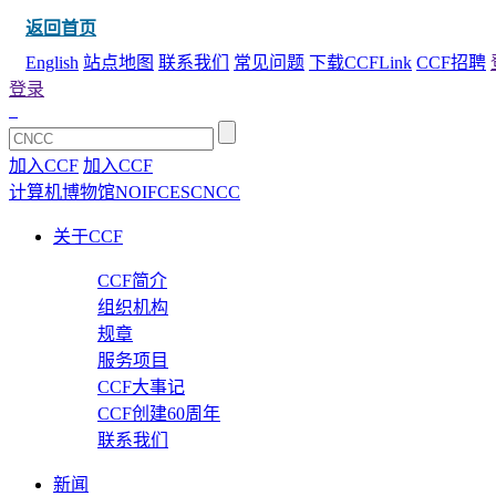
返回首页
English
站点地图
联系我们
常见问题
下载CCFLink
CCF招聘
登录
加入CCF
加入CCF
计算机博物馆
NOI
FCES
CNCC
关于CCF
CCF简介
组织机构
规章
服务项目
CCF大事记
CCF创建60周年
联系我们
新闻