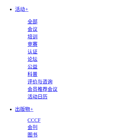
活动
+
全部
会议
培训
竞赛
认证
论坛
公益
科普
评价与咨询
会员推荐会议
活动日历
出版物
+
CCCF
会刊
图书