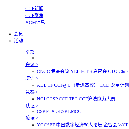
CCF新闻
CCF聚焦
ACM信息
会员
活动
全部
会议
>
CNCC
专委会议
YEF
FCES
启智会
CTO Club
培训
>
ADL
TF
CCF@U（走进高校）
CCD
龙星计划
竞赛
>
NOI
CCSP
CCF TEC
CCF算法能力大赛
认证
>
CSP
PTA
GESP
LMCC
论坛
>
YOCSEF
中国数字经济50人论坛
企智会
WCE